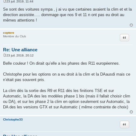
23 juil. 2019, 11:44
M
e
Se sont des voitures sympa , j ai vu que certaines avaient la clim et et la
s
direction assistée..... dommage que nos 9 et 11 n ont pas eu droit au
s
a
mêmes attentions !
g
e
coptere
Citation
Membre du Club
Re: Une alliance
23 juil. 2019, 20:12
M
e
Belle couleur ! On dirait qu’elle a les phares des R11 européennes.
s
s
a
Christophe pour les options on a eu droit à la clim et la DAausdi mais ce
g
n’était pas souvent pris.
e
La clim dès la sortie des R9 et R11 dès les finitions TSE et sur
Automatic, la DA des les modèles phase 1 bis (mais il fallait choisir clim
ou DA), et sur les phase 2 la clim en option seulement sur Automatic, la
DA des les versions GTX et sur Automatic ( même contrainte de choix)
Christophe33
Citation