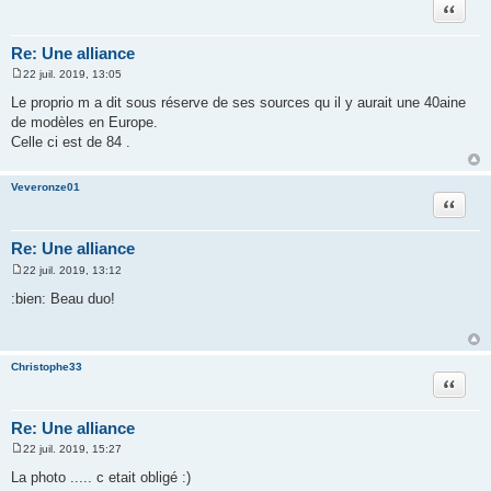
Citation
Re: Une alliance
22 juil. 2019, 13:05
M
e
Le proprio m a dit sous réserve de ses sources qu il y aurait une 40aine
s
de modèles en Europe.
s
a
Celle ci est de 84 .
g
e
Veveronze01
Citation
Re: Une alliance
22 juil. 2019, 13:12
M
e
:bien: Beau duo!
s
s
a
g
e
Christophe33
Citation
Re: Une alliance
22 juil. 2019, 15:27
M
e
La photo ..... c etait obligé :)
s