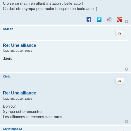
Croisé ce matin en allant à station , belle auto !
Ca doit etre sympa pour rouler tranquille en boite auto :)
Partager sur Facebook
Partager sur Twitte
Partager sur 
Partage
AStech
Citation
Re: Une alliance
22 juil. 2019, 10:17
M
e
:bien:
s
s
a
g
e
Chris
Citation
Re: Une alliance
22 juil. 2019, 12:03
M
e
Bonjour,
s
Sympa cette rencontre.
s
a
Les alliances et encores sont rares....
g
e
Christophe33