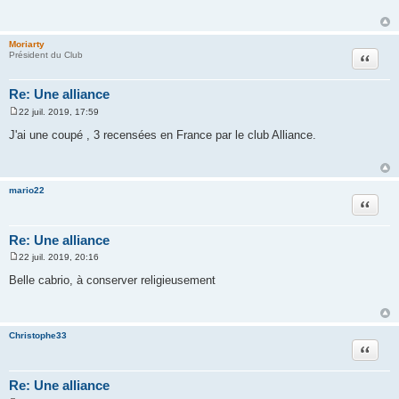
s
a
g
e
Moriarty
Citation
Président du Club
Re: Une alliance
22 juil. 2019, 17:59
M
e
J'ai une coupé , 3 recensées en France par le club Alliance.
s
s
a
g
e
mario22
Citation
Re: Une alliance
22 juil. 2019, 20:16
M
e
Belle cabrio, à conserver religieusement
s
s
a
g
e
Christophe33
Citation
Re: Une alliance