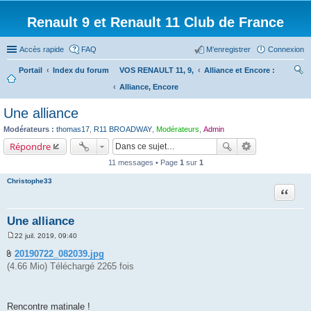
Renault 9 et Renault 11 Club de France
Accès rapide
FAQ
M’enregistrer
Connexion
Portail
Index du forum
VOS RENAULT 11, 9,
Alliance et Encore :
Alliance, Encore
ec
her
Une alliance
ch
Modérateurs :
thomas17
,
R11 BROADWAY
,
Modérateurs
,
Admin
er
Répondre
11 messages • Page
1
sur
1
Christophe33
Citation
Une alliance
22 juil. 2019, 09:40
M
e
20190722_082039.jpg
s
(4.66 Mio) Téléchargé 2265 fois
s
a
g
e
Rencontre matinale !