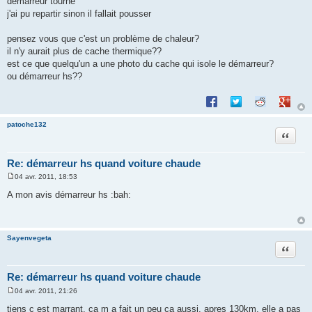
démarreur tourne
j'ai pu repartir sinon il fallait pousser
pensez vous que c'est un problème de chaleur?
il n'y aurait plus de cache thermique??
est ce que quelqu'un a une photo du cache qui isole le démarreur?
ou démarreur hs??
Partager sur Facebook
Partager sur Twitte
Partager sur 
Partage
patoche132
Citation
Re: démarreur hs quand voiture chaude
04 avr. 2011, 18:53
M
e
A mon avis démarreur hs :bah:
s
s
a
g
e
Sayenvegeta
Citation
Re: démarreur hs quand voiture chaude
04 avr. 2011, 21:26
M
e
tiens c est marrant, ca m a fait un peu ca aussi, apres 130km, elle a pas