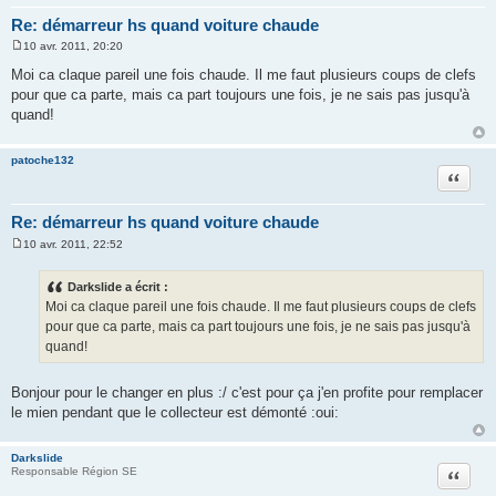
Re: démarreur hs quand voiture chaude
10 avr. 2011, 20:20
M
e
Moi ca claque pareil une fois chaude. Il me faut plusieurs coups de clefs
s
pour que ca parte, mais ca part toujours une fois, je ne sais pas jusqu'à
s
a
quand!
g
e
patoche132
Citation
Re: démarreur hs quand voiture chaude
10 avr. 2011, 22:52
M
e
s
Darkslide a écrit :
s
Moi ca claque pareil une fois chaude. Il me faut plusieurs coups de clefs
a
g
pour que ca parte, mais ca part toujours une fois, je ne sais pas jusqu'à
e
quand!
Bonjour pour le changer en plus :/ c'est pour ça j'en profite pour remplacer
le mien pendant que le collecteur est démonté :oui:
Darkslide
Citation
Responsable Région SE