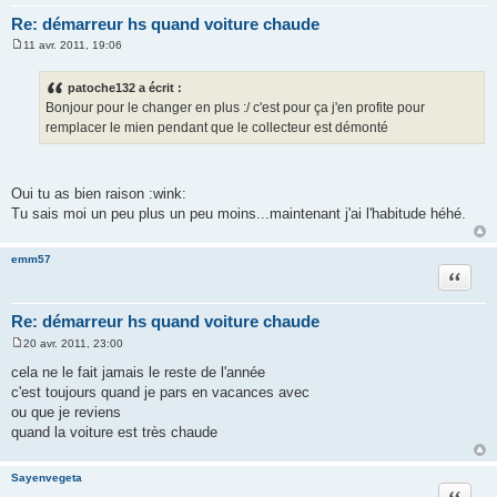
Re: démarreur hs quand voiture chaude
11 avr. 2011, 19:06
M
e
s
patoche132 a écrit :
s
Bonjour pour le changer en plus :/ c'est pour ça j'en profite pour
a
g
remplacer le mien pendant que le collecteur est démonté
e
Oui tu as bien raison :wink:
Tu sais moi un peu plus un peu moins...maintenant j'ai l'habitude héhé.
emm57
Citation
Re: démarreur hs quand voiture chaude
20 avr. 2011, 23:00
M
e
cela ne le fait jamais le reste de l'année
s
c'est toujours quand je pars en vacances avec
s
a
ou que je reviens
g
quand la voiture est très chaude
e
Sayenvegeta
Citation