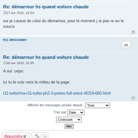
Re: démarreur hs quand voiture chaude
27 avr. 2011, 22:24
M
e
oui je causai de celui du démarreur, pour le moment j ai pas re eu le
s
soucis
s
a
g
e
R11 BROADWAY
Citation
Re: démarreur hs quand voiture chaude
28 avr. 2011, 11:35
M
e
A oui :oops:
s
s
a
ici tu le vois vers le milieu de la page
g
e
r11-turbo/ma-r11-turbo-ph2-3-portes-full-stock-t8319-660.html
Afficher les messages postés depuis :
Trier par
Répondre