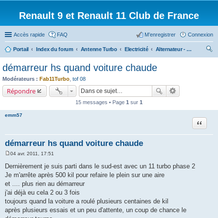
Renault 9 et Renault 11 Club de France
Accès rapide
FAQ
M’enregistrer
Connexion
Portail
Index du forum
Antenne Turbo
Electricité
Alternateur - Démarreur
ec
démarreur hs quand voiture chaude
her
Modérateurs :
Fab11Turbo
,
tof 08
ch
Répondre
er
15 messages • Page
1
sur
1
emm57
Citation
démarreur hs quand voiture chaude
04 avr. 2011, 17:51
M
e
Dernièrement je suis parti dans le sud-est avec un 11 turbo phase 2
s
Je m'arrête après 500 kil pour refaire le plein sur une aire
s
a
et .... plus rien au démarreur
g
j'ai déjà eu cela 2 ou 3 fois
e
toujours quand la voiture a roulé plusieurs centaines de kil
après plusieurs essais et un peu d'attente, un coup de chance le