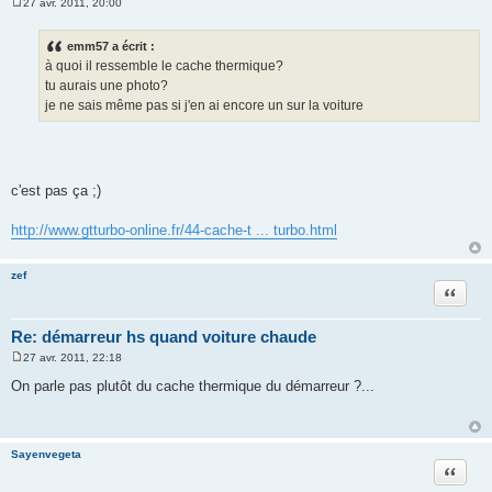
27 avr. 2011, 20:00
M
e
s
emm57 a écrit :
s
à quoi il ressemble le cache thermique?
a
g
tu aurais une photo?
e
je ne sais même pas si j'en ai encore un sur la voiture
c'est pas ça ;)
http://www.gtturbo-online.fr/44-cache-t ... turbo.html
zef
Citation
Re: démarreur hs quand voiture chaude
27 avr. 2011, 22:18
M
e
On parle pas plutôt du cache thermique du démarreur ?...
s
s
a
g
e
Sayenvegeta
Citation