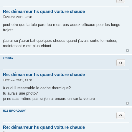
Re: démarreur hs quand voiture chaude
20 avr. 2011, 23:31
M
e
peut etre que la tole pare feu n est pas assez efficace pour les longs
s
trajets
s
a
g
j'aurai su j'aurai fait quelques choses quand j'avais sortie le moteur,
e
maintenant c est plus chiant
emm57
Citation
Re: démarreur hs quand voiture chaude
27 avr. 2011, 19:31
M
e
à quoi il ressemble le cache thermique?
s
tu aurais une photo?
s
a
je ne sais même pas si j'en ai encore un sur la voiture
g
e
R11 BROADWAY
Citation
Re: démarreur hs quand voiture chaude