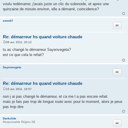
s
voulu redémarrer, j'avais juste un clic du solenoide, et apres une
s
a
quinzaine de minute environ, elle a démarré, coincidence?
g
e
emm57
Citation
Re: démarreur hs quand voiture chaude
09 avr. 2011, 20:12
M
e
tu as changé le démarreur Sayenvegeta?
s
est ce que cela le refait?
s
a
g
e
Sayenvegeta
Citation
Re: démarreur hs quand voiture chaude
10 avr. 2011, 19:57
M
e
non j ai pas changé le démarreur, et ca me l a pas encore refait
s
mais je fais pas trop de longue route avec pour le moment, alors je peux
s
a
pas trop dire
g
e
Darkslide
Citation
Responsable Région SE