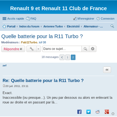
Renault 9 et Renault 11 Club de France
Accès rapide
FAQ
M’enregistrer
Connexion
Portail
Index du forum
Antenne Turbo
Electricité
Alternateur - Démarreur
ec
Quelle batterie pour la R11 Turbo ?
her
Modérateurs :
Fab11Turbo
,
tof 08
ch
Répondre
er
18 messages
1
2
zef
Citation
Re: Quelle batterie pour la R11 Turbo ?
20 juil. 2011, 23:11
M
e
Exact.
s
Inaccessible (ou presque...). Un peu par dessous ou alors en enlevant la
s
a
roue av droite et en passant par là...
g
e
Partager sur Facebook
Partager sur Twitte
Partager sur 
Partage