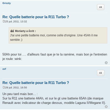
Grizzly
Citation
Re: Quelle batterie pour la R11 Turbo ?
25 juil. 2011, 13:32
M
e
s
Moriarty a écrit :
s
J'ai une petite batterie moi, comme celle d'origine. Une 45Ah il me
a
g
semble ;)
e
50Ah pour toi .... d'ailleurs faut que je te la ramène, mais bon je l'entretien
je roule :wink:
zef
Citation
Re: Quelle batterie pour la R11 Turbo ?
29 juil. 2011, 16:50
M
e
Un peu tard mais bon... :
s
Sur la R11 une batterie 44Ah, et sur le gt une batterie 65Ah (de marque
s
a
Renault avec indicateur de charge dessus, modèle Laguna II/Megane II).
g
e