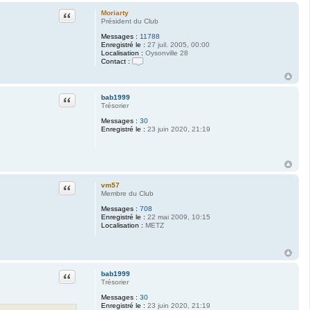
Citation
Moriarty
Président du Club
Messages :
11788
Enregistré le :
27 juil. 2005, 00:00
Localisation :
Oysonville 28
Contact :
C
o
n
t
Citation
bab1999
a
Trésorier
c
t
Messages :
30
e
Enregistré le :
23 juin 2020, 21:19
r
M
o
r
i
a
Citation
vm57
r
Membre du Club
t
y
Messages :
708
Enregistré le :
22 mai 2009, 10:15
Localisation :
METZ
Citation
bab1999
Trésorier
Messages :
30
Enregistré le :
23 juin 2020, 21:19