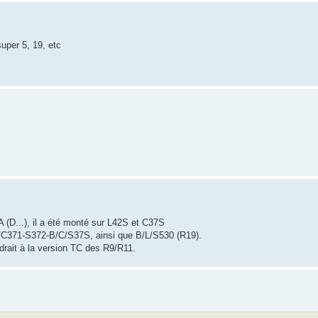
uper 5, 19, etc
D...), il a été monté sur L42S et C37S
/C371-S372-B/C/S37S, ainsi que B/L/S530 (R19).
drait à la version TC des R9/R11.