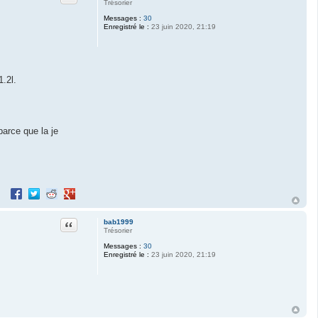
Trésorier
Messages :
30
Enregistré le :
23 juin 2020, 21:19
1.2l.
parce que la je
Partager sur Facebook
Partager sur Twitter
Partager sur Reddit
Partager sur Google+
Citation
bab1999
Trésorier
Messages :
30
Enregistré le :
23 juin 2020, 21:19