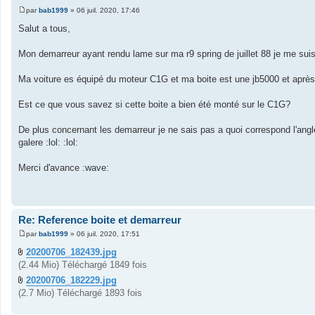
par
bab1999
»
06 juil. 2020, 17:46
M
e
Salut a tous,
s
s
a
Mon demarreur ayant rendu lame sur ma r9 spring de juillet 88 je me suis
g
e
Ma voiture es équipé du moteur C1G et ma boite est une jb5000 et après vé
Est ce que vous savez si cette boite a bien été monté sur le C1G?
De plus concernant les demarreur je ne sais pas a quoi correspond l'angl
galere :lol: :lol:
Merci d'avance :wave:
Re: Reference boite et demarreur
par
bab1999
»
06 juil. 2020, 17:51
M
e
20200706_182439.jpg
s
(2.44 Mio) Téléchargé 1849 fois
s
a
20200706_182229.jpg
g
e
(2.7 Mio) Téléchargé 1893 fois