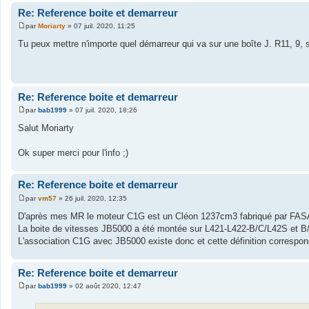
Re: Reference boite et demarreur
par
Moriarty
»
07 juil. 2020, 11:25
M
e
Tu peux mettre n'importe quel démarreur qui va sur une boîte J. R11, 9, s
s
s
a
g
e
Re: Reference boite et demarreur
par
bab1999
»
07 juil. 2020, 18:26
M
e
Salut Moriarty
s
s
a
Ok super merci pour l'info ;)
g
e
Re: Reference boite et demarreur
par
vm57
»
26 juil. 2020, 12:35
M
e
D'après mes MR le moteur C1G est un Cléon 1237cm3 fabriqué par FASA (
s
La boite de vitesses JB5000 a été montée sur L421-L422-B/C/L42S et B
s
a
L'association C1G avec JB5000 existe donc et cette définition correspon
g
e
Re: Reference boite et demarreur
par
bab1999
»
02 août 2020, 12:47
M
e
s