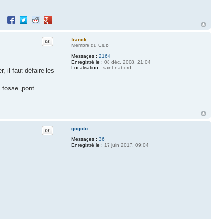
Partager sur Facebook
Partager sur Twitter
Partager sur Reddit
Partager sur Google+
Citation
franck
Membre du Club
Messages :
2164
Enregistré le :
08 déc. 2008, 21:04
Localisation :
saint-nabord
 il faut défaire les
 .fosse ,pont
Citation
gogoto
Messages :
36
Enregistré le :
17 juin 2017, 09:04