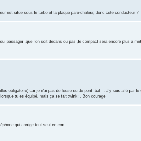
reur est situé sous le turbo et la plaque pare-chaleur, donc côté conducteur ?
t ,oui passager ,que l'on soit dedans ou pas ,le compact sera encore plus a met
lles obligatoire) car je n'ai pas de fosse ou de pont :bah: . J'y suis allé par l
lorsque tu es équipé, mais ça se fait :wink: . Bon courage
éphone qui corrige tout seul ce con.