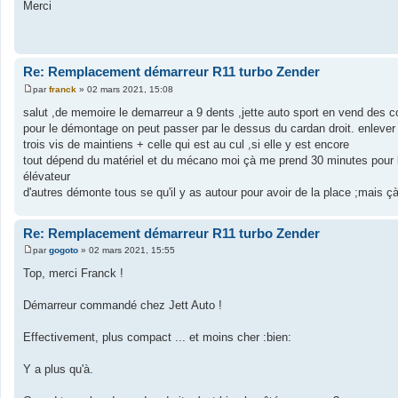
Merci
Re: Remplacement démarreur R11 turbo Zender
par
franck
»
02 mars 2021, 15:08
M
e
salut ,de memoire le demarreur a 9 dents ,jette auto sport en vend des c
s
pour le démontage on peut passer par le dessus du cardan droit. enlever l
s
a
trois vis de maintiens + celle qui est au cul ,si elle y est encore
g
tout dépend du matériel et du mécano moi çà me prend 30 minutes pour l'en
e
élévateur
d'autres démonte tous se qu'il y as autour pour avoir de la place ;mais 
Re: Remplacement démarreur R11 turbo Zender
par
gogoto
»
02 mars 2021, 15:55
M
e
Top, merci Franck !
s
s
a
Démarreur commandé chez Jett Auto !
g
e
Effectivement, plus compact ... et moins cher :bien:
Y a plus qu'à.