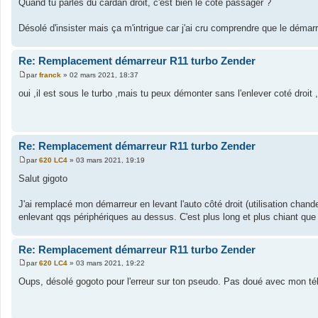
Quand tu parles du cardan droit, c'est bien le côté passager ?
Désolé d'insister mais ça m'intrigue car j'ai cru comprendre que le démar
Re: Remplacement démarreur R11 turbo Zender
par
franck
»
02 mars 2021, 18:37
M
e
oui ,il est sous le turbo ,mais tu peux démonter sans l'enlever coté droi
s
s
a
g
e
Re: Remplacement démarreur R11 turbo Zender
par
620 LC4
»
03 mars 2021, 19:19
M
e
Salut gigoto
s
s
a
J'ai remplacé mon démarreur en levant l'auto côté droit (utilisation chande
g
enlevant qqs périphériques au dessus. C'est plus long et plus chiant que 
e
Re: Remplacement démarreur R11 turbo Zender
par
620 LC4
»
03 mars 2021, 19:22
M
e
Oups, désolé gogoto pour l'erreur sur ton pseudo. Pas doué avec mon tél
s
s
a
g