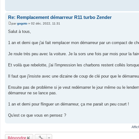
s
a
g
e
Re: Remplacement démarreur R11 turbo Zender
par
gogoto
»
02 déc. 2022, 11:31
M
e
Salut à tous,
s
s
a
1 an et demi que j'ai fait remplacer mon démarreur par un compact de ch
g
e
Je roule très peu avec la voiture. Je la sors une fois par mois pour la faire
Et voilà que rebelotte, j'ai l'impression les charbons restent collés lorsq
Il faut que j'insiste avec une dizaine de coup de clé pour que le démarreu
Ensuite pas de problème si je veut redémarrer le jour même ou le lendemain
démarreur ne se lance pas.
1 an et demi pour flinguer un démarreur, ça me parait un peu court !
Qu'est ce que vous en pensez ?
Affi
Répondre