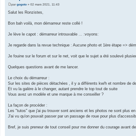
par
gogoto
»
02 mars 2021, 11:43
M
e
Salut les Ronzistes,
s
s
a
Bon bah voilà, mon démarreur reste collé !
g
e
Je lève le capot : démarreur introuvable ... :voyons:
Je regarde dans la revue technique : Aucune photo et 1ère étape => dém
Je fouine sur le forum et sur le net, voit que le sujet a été soulevé plusi
Quelques questions avant de me lancer.
Le choix du démarreur :
Sur les sites de pièces détachées , il y a différents kw/h et nombre de d
Et vu la galère à le changer, autant prendre le top tout de suite
Vous avez un modèle et une marque à me conseiller ?
La façon de procéder :
Les "tutos" que j'ai pu trouver sont anciens et les photos ne sont plus en 
J'ai vu qu'on pouvait passer par un passage de roue pour plus d'accessib
Bref, je suis preneur de tout conseil pour me donner du courage avant de