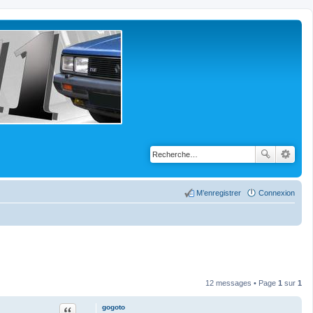
M’enregistrer
Connexion
12 messages • Page
1
sur
1
Citation
gogoto