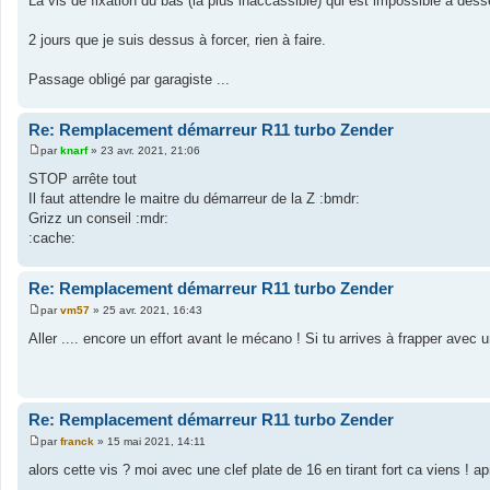
La vis de fixation du bas (la plus inaccassible) qui est impossible à desse
2 jours que je suis dessus à forcer, rien à faire.
Passage obligé par garagiste ...
Re: Remplacement démarreur R11 turbo Zender
par
knarf
»
23 avr. 2021, 21:06
M
e
STOP arrête tout
s
Il faut attendre le maitre du démarreur de la Z :bmdr:
s
a
Grizz un conseil :mdr:
g
:cache:
e
Re: Remplacement démarreur R11 turbo Zender
par
vm57
»
25 avr. 2021, 16:43
M
e
Aller .... encore un effort avant le mécano ! Si tu arrives à frapper avec 
s
s
a
g
e
Re: Remplacement démarreur R11 turbo Zender
par
franck
»
15 mai 2021, 14:11
M
e
alors cette vis ? moi avec une clef plate de 16 en tirant fort ca viens ! 
s