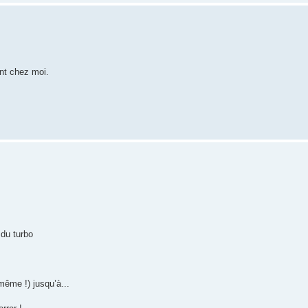
ont chez moi.
 du turbo
même !) jusqu’à...