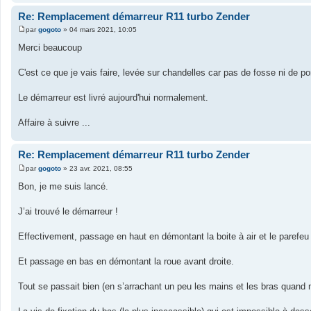
e
Re: Remplacement démarreur R11 turbo Zender
par
gogoto
»
04 mars 2021, 10:05
M
e
Merci beaucoup
s
s
a
C'est ce que je vais faire, levée sur chandelles car pas de fosse ni de p
g
e
Le démarreur est livré aujourd'hui normalement.
Affaire à suivre ...
Re: Remplacement démarreur R11 turbo Zender
par
gogoto
»
23 avr. 2021, 08:55
M
e
Bon, je me suis lancé.
s
s
a
J’ai trouvé le démarreur !
g
e
Effectivement, passage en haut en démontant la boite à air et le parefeu
Et passage en bas en démontant la roue avant droite.
Tout se passait bien (en s’arrachant un peu les mains et les bras quand 