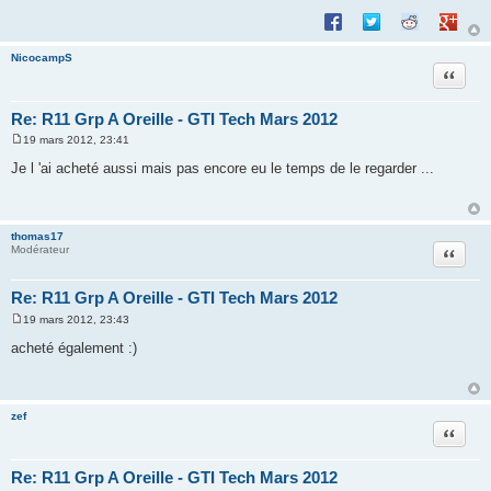
Partager sur Facebook
Partager sur Twitte
Partager sur 
Partage
NicocampS
Citation
Re: R11 Grp A Oreille - GTI Tech Mars 2012
19 mars 2012, 23:41
M
e
Je l 'ai acheté aussi mais pas encore eu le temps de le regarder ...
s
s
a
g
e
thomas17
Citation
Modérateur
Re: R11 Grp A Oreille - GTI Tech Mars 2012
19 mars 2012, 23:43
M
e
acheté également :)
s
s
a
g
e
zef
Citation
Re: R11 Grp A Oreille - GTI Tech Mars 2012