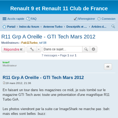
Renault 9 et Renault 11 Club de France
Accès rapide
FAQ
M’enregistrer
Connexion
Portail
Index du forum
Antenne Turbo
Descriptifs et documentations diverses
Articles de presse/Brochures
ec
R11 Grp A Oreille - GTI Tech Mars 2012
her
Modérateurs :
Fab11Turbo
,
tof 08
ch
Répondre
er
7 messages • Page
1
sur
1
knarf
Citation
Modérateur
R11 Grp A Oreille - GTI Tech Mars 2012
19 mars 2012, 21:36
M
e
En faisant un tour dans les magazines ce midi, je suis tombé sur le
s
magazine GTI Tech avec toute une présentation d'une magnifique R11
s
a
Turbo GrA.
g
e
Les photos viendront par la suite car ImageShark ne marche pas :bah:
mais elles sont belles :buzz: