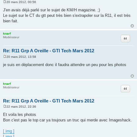
20 mars 2012, 00:56
M
e
J'en avais déjà parlé sur le sujet de KM/H magazine. ;)
s
Le sujet sur le CT du gtt peut très bien s'extrapoler sur la R11, il est très
s
a
bien fait.
g
e
knarf
Citation
Modérateur
Re: R11 Grp A Oreille - GTI Tech Mars 2012
20 mars 2012, 13:58
M
e
je suis en déplacement donc il faudra attendre un peu pour les photos
s
s
a
g
e
knarf
Citation
Modérateur
Re: R11 Grp A Oreille - GTI Tech Mars 2012
22 mars 2012, 22:36
M
e
Et voila les photos
s
Bon c'est pas le top car ya toujours un truc qui merde avec Imageshack.
s
a
g
[ img ]
e
[ img ]