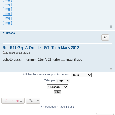
[ img ]
[ img ]
[ img ]
[ img ]
[ img ]
R11F2000
Citation
Re: R11 Grp A Oreille - GTI Tech Mars 2012
22 mars 2012, 23:26
M
e
acheté aussi ! hummm 11gr A 21 turbo .... magnifique
s
s
a
g
e
Afficher les messages postés depuis :
Trier par
Répondre
7 messages • Page
1
sur
1