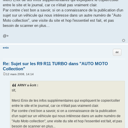
g
entre le site et le journal, car ce n'était pas vraiment clair.
e
Par contre c'est bon a savoir, si on a connaissance de la publication d'un
sujet sur un véhicule qui nous intéresse dans un autre numéro de "Auto
Moto collection", une visite du site et hop l'essentiel est fait, et pas
besoin de scanner en plus...
@+
enix
Citation
Re: Sujet sur les R9 R11 TURBO dans "AUTO MOTO
Collection"
12 mars 2008, 14:14
M
e
s
ARNY a écrit :
s
slt,
a
g
e
Merci Enix de tes infos supplémentaires qui expliquent le copier/coller
entre le site et le journal, car ce n'était pas vraiment clair.
Par contre c'est bon a savoir, si on a connaissance de la publication
d'un sujet sur un véhicule qui nous intéresse dans un autre numéro de
"Auto Moto collection", une visite du site et hop l'essentiel est fait, et pas
besoin de scanner en plus...