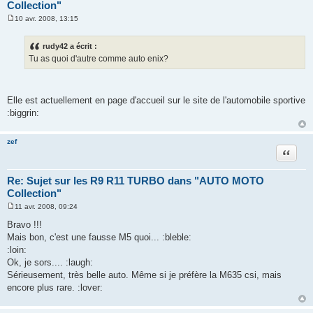
Collection"
10 avr. 2008, 13:15
M
e
s
rudy42 a écrit :
s
Tu as quoi d'autre comme auto enix?
a
g
e
Elle est actuellement en page d'accueil sur le site de l'automobile sportive
:biggrin:
zef
Citation
Re: Sujet sur les R9 R11 TURBO dans "AUTO MOTO
Collection"
11 avr. 2008, 09:24
M
e
Bravo !!!
s
Mais bon, c'est une fausse M5 quoi... :bleble:
s
a
:loin:
g
Ok, je sors.... :laugh:
e
Sérieusement, très belle auto. Même si je préfère la M635 csi, mais
encore plus rare. :lover: