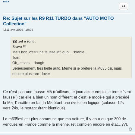
enix
Citation
Re: Sujet sur les R9 R11 TURBO dans "AUTO MOTO
Collection"
11 avr. 2008, 15:08
M
e
s
zef a écrit :
s
Bravo !!!
a
g
Mais bon, c'est une fausse M5 quoi... :bleble:
e
:loin:
Ok, je sors.... :laugh:
Sérieusement, très belle auto. Même si je préfère la M635 csi, mais
encore plus rare. :lover:
Ce n'est pas une fausse M5 (d'ailleurs, le journaliste emploi le terme "vrai
fausse") car elle a bien un nom différent et c'est le modèle qui a précédé
la M5, l'ancêtre en fait,la M5 étant une évolution logique (culasse 12s
vers 24s, le restant étant identique).
La m635csi est plus commune que ma voiture, il y en a eu que 300 de
vendues en France comme la mienne. (et combien encore en état...??).