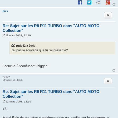
Partager sur Facebook
Partager sur Twitte
Partager sur 
Partage
e
enix
Citation
Re: Sujet sur les R9 R11 TURBO dans "AUTO MOTO
Collection"
11 mars 2008, 22:19
M
e
s
rudy42 a écrit :
s
J'ai pas le souvenir que tu l'ai présenté?
a
g
e
Laquelle ? :confused: :biggrin:
ARNY
Citation
Membre du Club
Re: Sujet sur les R9 R11 TURBO dans "AUTO MOTO
Collection"
12 mars 2008, 12:19
M
e
slt,
s
s
a
Merci Enix de tes infos supplémentaires qui expliquent le copier/coller