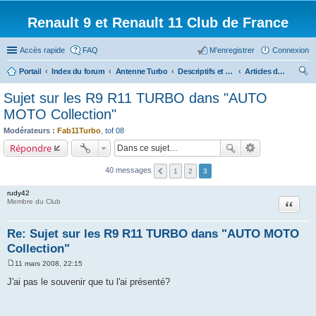
Renault 9 et Renault 11 Club de France
Accès rapide
FAQ
M’enregistrer
Connexion
Portail
Index du forum
Antenne Turbo
Descriptifs et documentations diverses
Articles de presse/Brochures
ec
Sujet sur les R9 R11 TURBO dans "AUTO
her
MOTO Collection"
ch
Modérateurs :
Fab11Turbo
,
tof 08
er
Répondre
40 messages
1
2
3
rudy42
Citation
Membre du Club
Re: Sujet sur les R9 R11 TURBO dans "AUTO MOTO
Collection"
11 mars 2008, 22:15
M
e
J'ai pas le souvenir que tu l'ai présenté?
s
s
a
g