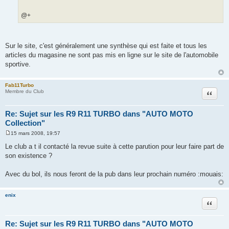
@+
Sur le site, c'est généralement une synthèse qui est faite et tous les
articles du magasine ne sont pas mis en ligne sur le site de l'automobile
sportive.
Fab11Turbo
Citation
Membre du Club
Re: Sujet sur les R9 R11 TURBO dans "AUTO MOTO
Collection"
15 mars 2008, 19:57
M
e
Le club a t il contacté la revue suite à cette parution pour leur faire part de
s
son existence ?
s
a
g
Avec du bol, ils nous feront de la pub dans leur prochain numéro :mouais:
e
enix
Citation
Re: Sujet sur les R9 R11 TURBO dans "AUTO MOTO