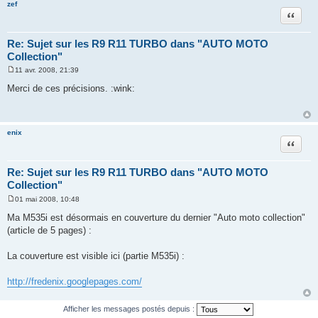
zef
Citation
Re: Sujet sur les R9 R11 TURBO dans "AUTO MOTO
Collection"
11 avr. 2008, 21:39
M
e
Merci de ces précisions. :wink:
s
s
a
g
e
enix
Citation
Re: Sujet sur les R9 R11 TURBO dans "AUTO MOTO
Collection"
01 mai 2008, 10:48
M
e
Ma M535i est désormais en couverture du dernier "Auto moto collection"
s
(article de 5 pages) :
s
a
g
La couverture est visible ici (partie M535i) :
e
http://fredenix.googlepages.com/
Afficher les messages postés depuis :