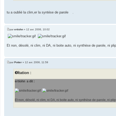
tu a oublié la clim,er la syntése de parole
.
par
ertiohn
»
12 avr. 2006, 10:02
M
e
s
s
a
Et non, désolé, ni clim, ni DA, ni boite auto, ni synthèse de parole, ni plip,
g
e
par
Potter
»
12 avr. 2006, 11:59
M
e
s
Citation :
s
a
g
ertiohn a dit :
e
Et non, désolé, ni clim, ni DA, ni boite auto, ni synthèse de parole, ni plip, 