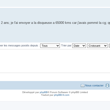
t 2 ans; je l'ai envoyer a la disqueuse a 65000 kms car j'avais pommé la cg; qu
cher les messages postés depuis :
Trier par
Nous contacter
Développé par
phpBB
® Forum Software © phpBB Limited
Traduit par
phpBB-fr.com