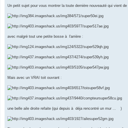
M
e
Un petit sujet pour vous montrer la toute dernière nouveauté qui vient d
s
s
a
g
e
avec malgrè tout une petite bosse à l'arrière :
Mais avec un VRAI toit ouvrant :
une belle aile droite refaite (qui depuis à déja rencontré un mur ...
)