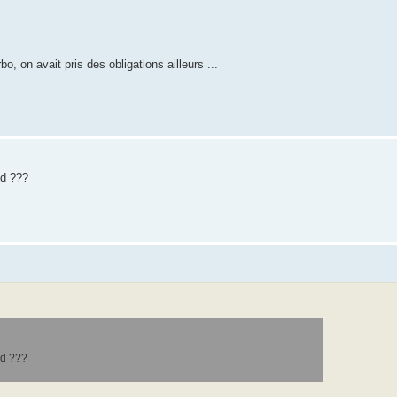
o, on avait pris des obligations ailleurs ...
nd ???
nd ???