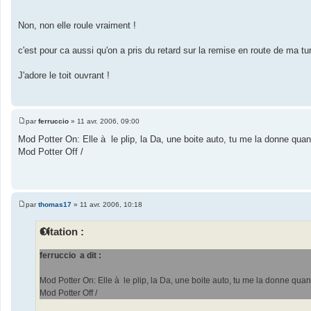
s
s
a
Non, non elle roule vraiment !
g
e
c'est pour ca aussi qu'on a pris du retard sur la remise en route de ma turb
J'adore le toit ouvrant !
par
ferruccio
»
11 avr. 2006, 09:00
M
e
Mod Potter On: Elle à le plip, la Da, une boite auto, tu me la donne qua
s
Mod Potter Off /
s
a
g
e
par
thomas17
»
11 avr. 2006, 10:18
M
e
s
Citation :
s
a
g
ferruccio a dit :
e
Mod Potter On: Elle à le plip, la Da, une boite auto, tu me la donne qua
Mod Potter Off /