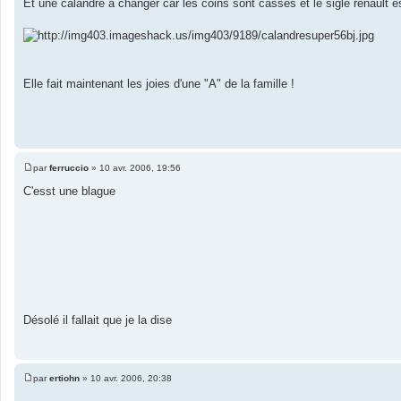
Et une calandre a changer car les coins sont cassés et le sigle renault
Elle fait maintenant les joies d'une "A" de la famille !
par
ferruccio
»
10 avr. 2006, 19:56
M
e
C'esst une blague
s
s
a
g
e
Désolé il fallait que je la dise
par
ertiohn
»
10 avr. 2006, 20:38
M
e