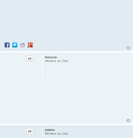
Partager sur Facebook
Partager sur Twitter
Partager sur Reddit
Partager sur Google+
Citation
ferruccio
Membre du Club
Citation
ertiohn
Membre du Club