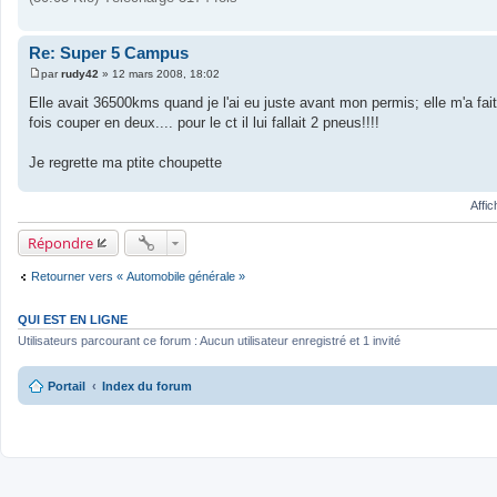
g
e
Re: Super 5 Campus
par
rudy42
»
12 mars 2008, 18:02
M
e
Elle avait 36500kms quand je l'ai eu juste avant mon permis; elle m'a fai
s
fois couper en deux.... pour le ct il lui fallait 2 pneus!!!!
s
a
g
Je regrette ma ptite choupette
e
Affi
Répondre
Retourner vers « Automobile générale »
QUI EST EN LIGNE
Utilisateurs parcourant ce forum : Aucun utilisateur enregistré et 1 invité
Portail
Index du forum