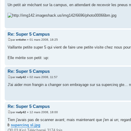
e
Un petit air méchant sur la campus, en attendant de recevoir les pneus n
s
s
a
g
e
Re: Super 5 Campus
par
ertiohn
»
01 mars 2008, 18:25
M
e
Vaillante petite super 5 qui vient de faire une petite visite chez nous pou
s
s
a
Elle mérite son petit :up:
g
e
Re: Super 5 Campus
par
rudy42
»
02 mars 2008, 11:57
M
e
J'ai aider mon frangin a changer son embrayage sur sa supercinq gte... n
s
s
a
g
e
Re: Super 5 Campus
par
rudy42
»
12 mars 2008, 18:00
M
e
Tien j'avais pas de scanner avant; mais maintenant que j'en ai un; regar
s
supercinq sl.jpg
s
a
(30.03 Kio) Téléchargé 3174 fois