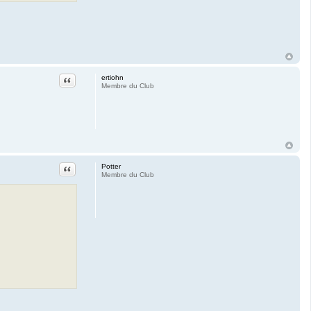
Citation
ertiohn
Membre du Club
Citation
Potter
Membre du Club