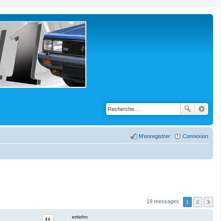
M’enregistrer
Connexion
19 messages
1
2
Citation
ertiohn