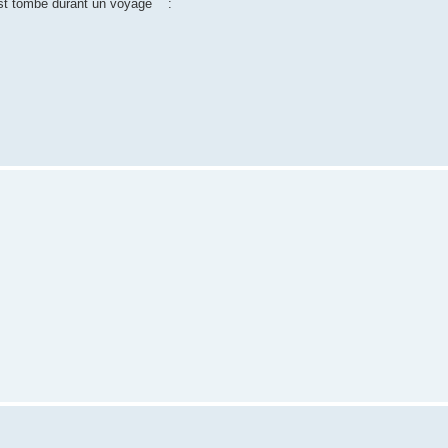
 est tombé durant un voyage
: