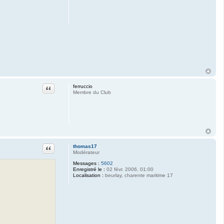
Citation
ferruccio
Membre du Club
Citation
thomas17
Modérateur
Messages :
5602
Enregistré le :
02 févr. 2006, 01:00
Localisation :
beurlay, charente maritime 17