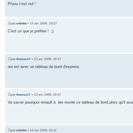
Pfuuu c'est nul !
par
ertiohn
»
13 avr. 2006, 15:27
M
e
C'est ce que je préfère ! ;)
s
s
a
g
e
par
thomas17
»
13 avr. 2006, 20:17
M
e
oui est avec un tableau de bord d'express.
s
s
a
g
e
par
thomas17
»
13 avr. 2006, 20:47
M
e
Va savoir pourquoi renault à éte monté ce tableau de bord,alors qu'il avai
s
s
a
g
e
par
ertiohn
»
14 avr. 2006, 22:11
M