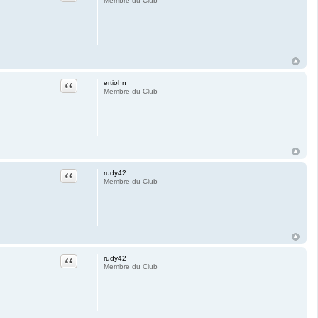
Membre du Club
Citation
ertiohn
Membre du Club
Citation
rudy42
Membre du Club
Citation
rudy42
Membre du Club