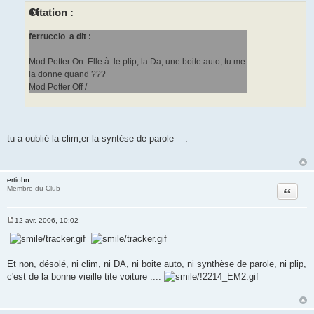
s
Citation :
s
a
g
ferruccio a dit :
e
Mod Potter On: Elle à le plip, la Da, une boite auto, tu me
la donne quand ???
Mod Potter Off /
tu a oublié la clim,er la syntése de parole
.
ertiohn
Citation
Membre du Club
12 avr. 2006, 10:02
M
e
s
s
a
Et non, désolé, ni clim, ni DA, ni boite auto, ni synthèse de parole, ni plip,
g
c'est de la bonne vieille tite voiture ....
e