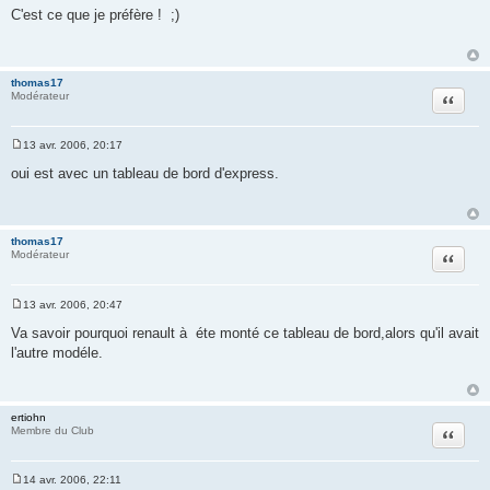
e
C'est ce que je préfère ! ;)
s
s
a
g
e
thomas17
Citation
Modérateur
13 avr. 2006, 20:17
M
e
oui est avec un tableau de bord d'express.
s
s
a
g
e
thomas17
Citation
Modérateur
13 avr. 2006, 20:47
M
e
Va savoir pourquoi renault à éte monté ce tableau de bord,alors qu'il avait
s
l'autre modéle.
s
a
g
e
ertiohn
Citation
Membre du Club
14 avr. 2006, 22:11
M