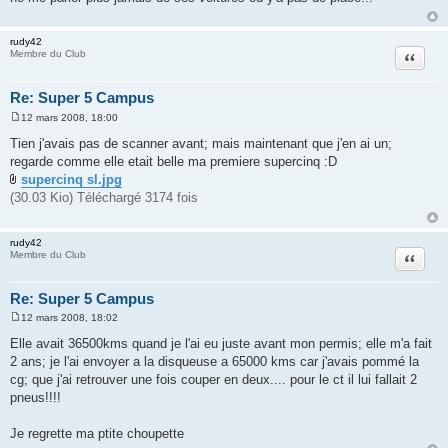
a
g
e
rudy42
Citation
Membre du Club
Re: Super 5 Campus
12 mars 2008, 18:00
M
e
Tien j'avais pas de scanner avant; mais maintenant que j'en ai un;
s
regarde comme elle etait belle ma premiere supercinq :D
s
a
supercinq sl.jpg
g
(30.03 Kio) Téléchargé 3174 fois
e
rudy42
Citation
Membre du Club
Re: Super 5 Campus
12 mars 2008, 18:02
M
e
Elle avait 36500kms quand je l'ai eu juste avant mon permis; elle m'a fait
s
2 ans; je l'ai envoyer a la disqueuse a 65000 kms car j'avais pommé la
s
a
cg; que j'ai retrouver une fois couper en deux.... pour le ct il lui fallait 2
g
pneus!!!!
e
Je regrette ma ptite choupette