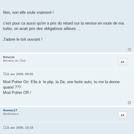
e
s
s
a
Non, non elle roule vraiment !
g
e
c'est pour ca aussi qu'on a pris du retard sur la remise en route de ma
turbo, on avait pris des obligations ailleurs ...
J'adore le toit ouvrant !
ferruccio
Citation
Membre du Club
11 avr. 2006, 09:00
M
e
Mod Potter On: Elle à le plip, la Da, une boite auto, tu me la donne
s
quand ???
s
a
Mod Potter Off /
g
e
thomas17
Citation
Modérateur
11 avr. 2006, 10:18
M
e