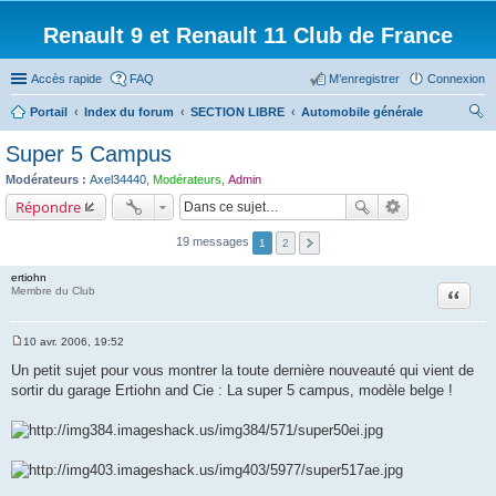
Renault 9 et Renault 11 Club de France
Accès rapide
FAQ
M’enregistrer
Connexion
Portail
Index du forum
SECTION LIBRE
Automobile générale
ec
Super 5 Campus
her
Modérateurs :
Axel34440
,
Modérateurs
,
Admin
ch
Répondre
er
19 messages
1
2
ertiohn
Citation
Membre du Club
10 avr. 2006, 19:52
M
e
Un petit sujet pour vous montrer la toute dernière nouveauté qui vient de
s
sortir du garage Ertiohn and Cie : La super 5 campus, modèle belge !
s
a
g
e