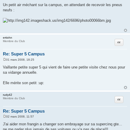
e
Un petit air méchant sur la campus, en attendant de recevoir les pneus
s
neufs :
s
a
g
e
ertiohn
Citation
Membre du Club
Re: Super 5 Campus
01 mars 2008, 18:25
M
e
Vaillante petite super 5 qui vient de faire une petite visite chez nous pour
s
sa vidange annuelle.
s
a
g
Elle mérite son petit :up:
e
rudy42
Citation
Membre du Club
Re: Super 5 Campus
02 mars 2008, 11:57
M
e
J'ai aider mon frangin a changer son embrayage sur sa supercinq gte...
s
ne me parler plus jamais de ses voitures ou y'a pas de place!!!
s