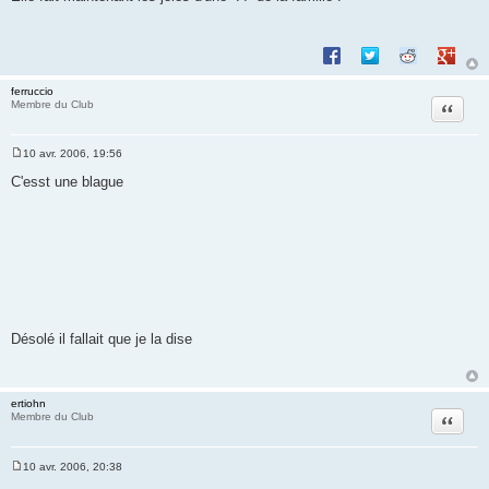
Partager sur Facebook
Partager sur Twitte
Partager sur 
Partage
ferruccio
Citation
Membre du Club
10 avr. 2006, 19:56
M
e
C'esst une blague
s
s
a
g
e
Désolé il fallait que je la dise
ertiohn
Citation
Membre du Club
10 avr. 2006, 20:38
M