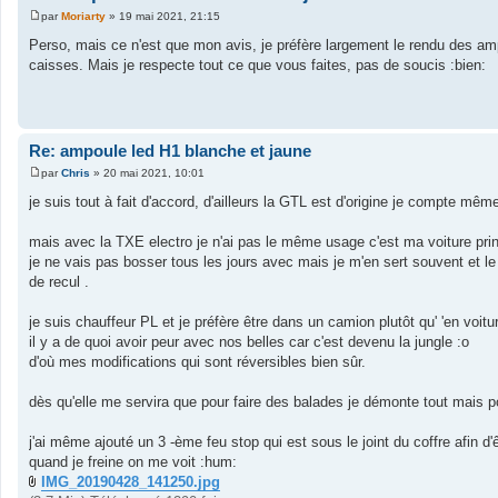
par
Moriarty
»
19 mai 2021, 21:15
M
e
Perso, mais ce n'est que mon avis, je préfère largement le rendu des amp
s
caisses. Mais je respecte tout ce que vous faites, pas de soucis :bien:
s
a
g
e
Re: ampoule led H1 blanche et jaune
par
Chris
»
20 mai 2021, 10:01
M
e
je suis tout à fait d'accord, d'ailleurs la GTL est d'origine je compte même
s
s
a
mais avec la TXE electro je n'ai pas le même usage c'est ma voiture princ
g
je ne vais pas bosser tous les jours avec mais je m'en sert souvent et l
e
de recul .
je suis chauffeur PL et je préfère être dans un camion plutôt qu' 'en voi
il y a de quoi avoir peur avec nos belles car c'est devenu la jungle :o
d'où mes modifications qui sont réversibles bien sûr.
dès qu'elle me servira que pour faire des balades je démonte tout mais po
j'ai même ajouté un 3 -ème feu stop qui est sous le joint du coffre afin d'
quand je freine on me voit :hum:
IMG_20190428_141250.jpg