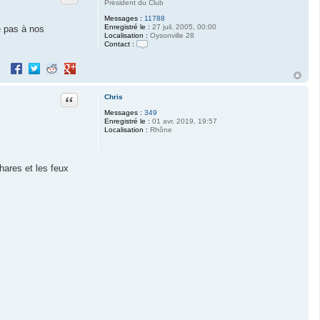
Président du Club
Messages :
11788
Enregistré le :
27 juil. 2005, 00:00
e pas à nos
Localisation :
Oysonville 28
Contact :
C
o
Partager sur Facebook
Partager sur Twitter
Partager sur Reddit
Partager sur Google+
n
t
a
c
Citation
Chris
t
Messages :
349
e
Enregistré le :
01 avr. 2019, 19:57
r
Localisation :
Rhône
M
o
r
i
a
hares et les feux
r
t
y