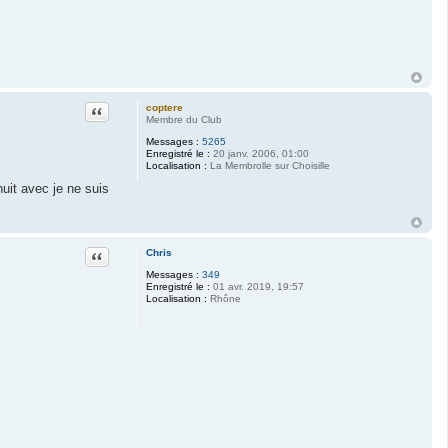
Citation
coptere
Membre du Club
Messages :
5265
Enregistré le :
20 janv. 2006, 01:00
Localisation :
La Membrolle sur Choisille
uit avec je ne suis
Citation
Chris
Messages :
349
Enregistré le :
01 avr. 2019, 19:57
Localisation :
Rhône