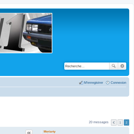
M’enregistrer
Connexion
20 messages
1
2
Citation
Moriarty