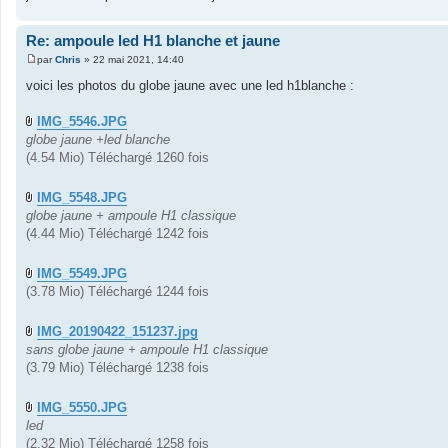
Re: ampoule led H1 blanche et jaune
par
Chris
»
22 mai 2021, 14:40
M
e
voici les photos du globe jaune avec une led h1blanche :
s
s
a
IMG_5546.JPG
g
globe jaune +led blanche
e
(4.54 Mio) Téléchargé 1260 fois
IMG_5548.JPG
globe jaune + ampoule H1 classique
(4.44 Mio) Téléchargé 1242 fois
IMG_5549.JPG
(3.78 Mio) Téléchargé 1244 fois
IMG_20190422_151237.jpg
sans globe jaune + ampoule H1 classique
(3.79 Mio) Téléchargé 1238 fois
IMG_5550.JPG
led
(2.32 Mio) Téléchargé 1258 fois