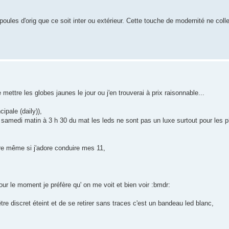
oules d'orig que ce soit inter ou extérieur. Cette touche de modernité ne coll
 mettre les globes jaunes le jour ou j'en trouverai à prix raisonnable...
ipale (daily)),
e samedi matin à 3 h 30 du mat les leds ne sont pas un luxe surtout pour les p
ture même si j'adore conduire mes 11,
ur le moment je préfère qu' on me voit et bien voir :bmdr:
être discret éteint et de se retirer sans traces c'est un bandeau led blanc,