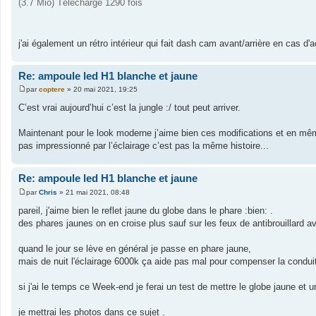
(3.7 Mio) Téléchargé 1290 fois
j'ai également un rétro intérieur qui fait dash cam avant/arrière en cas d'ac
Re: ampoule led H1 blanche et jaune
par
coptere
»
20 mai 2021, 19:25
M
e
C’est vrai aujourd’hui c’est la jungle :/ tout peut arriver.
s
s
a
Maintenant pour le look moderne j’aime bien ces modifications et en mê
g
pas impressionné par l’éclairage c’est pas la même histoire...
e
Re: ampoule led H1 blanche et jaune
par
Chris
»
21 mai 2021, 08:48
M
e
pareil, j'aime bien le reflet jaune du globe dans le phare :bien: .
s
des phares jaunes on en croise plus sauf sur les feux de antibrouillard a
s
a
g
quand le jour se lève en général je passe en phare jaune,
e
mais de nuit l'éclairage 6000k ça aide pas mal pour compenser la conduite
si j'ai le temps ce Week-end je ferai un test de mettre le globe jaune et 
je mettrai les photos dans ce sujet .