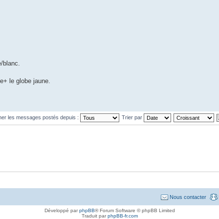
e/blanc.
e+ le globe jaune.
cher les messages postés depuis :
Trier par
Nous contacter
Développé par
phpBB
® Forum Software © phpBB Limited
Traduit par
phpBB-fr.com