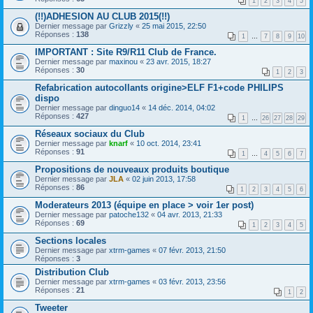
1
2
3
4
5
(!!)ADHESION AU CLUB 2015(!!)
Dernier message par
Grizzly
«
25 mai 2015, 22:50
Réponses :
138
1
…
7
8
9
10
IMPORTANT : Site R9/R11 Club de France.
Dernier message par
maxinou
«
23 avr. 2015, 18:27
Réponses :
30
1
2
3
Refabrication autocollants origine>ELF F1+code PHILIPS
dispo
Dernier message par
dinguo14
«
14 déc. 2014, 04:02
Réponses :
427
1
…
26
27
28
29
Réseaux sociaux du Club
Dernier message par
knarf
«
10 oct. 2014, 23:41
Réponses :
91
1
…
4
5
6
7
Propositions de nouveaux produits boutique
Dernier message par
JLA
«
02 juin 2013, 17:58
Réponses :
86
1
2
3
4
5
6
Moderateurs 2013 (équipe en place > voir 1er post)
Dernier message par
patoche132
«
04 avr. 2013, 21:33
Réponses :
69
1
2
3
4
5
Sections locales
Dernier message par
xtrm-games
«
07 févr. 2013, 21:50
Réponses :
3
Distribution Club
Dernier message par
xtrm-games
«
03 févr. 2013, 23:56
Réponses :
21
1
2
Tweeter