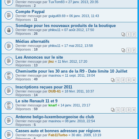
Dernier message par
TuxTom83
«
27 janv. 2013, 20:35
Réponses :
2
Compte Paypal
Dernier message par
guigui69.69
«
06 janv. 2013, 11:43
Réponses :
11
Sondage pour les nouveaux produits de la boutique
Dernier message par
philou11
«
07 août 2012, 17:50
Réponses :
26
1
2
Médias alternatifs
Dernier message par
philou11
«
17 mai 2012, 13:58
Réponses :
18
1
2
Les Annonces sur le site
Dernier message par
jlez
«
11 févr. 2012, 17:20
Réponses :
13
Chemisette pour les 30 ans de la R9 - Date limite 10 Juillet
Dernier message par
maxinou
«
11 sept. 2011, 19:04
Réponses :
49
1
2
3
4
Inscriptions reçues pour 2011
Dernier message par
DUB-61
«
18 févr. 2011, 10:37
Réponses :
14
Le site Renault 11 et 9
Dernier message par
knarf
«
14 janv. 2011, 23:17
Réponses :
59
1
2
3
4
Antenne belgo-luxembourgeoise du club
Dernier message par
maxinou
«
08 janv. 2010, 22:54
Réponses :
5
Casses auto et bonnes adresses par régions
Dernier message par
Fab11Turbo
«
30 déc. 2009, 13:19
Réponses :
5