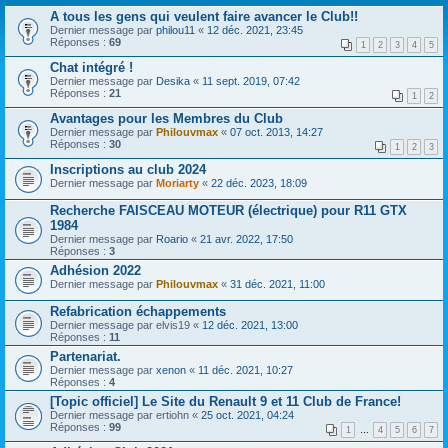
A tous les gens qui veulent faire avancer le Club!!
Dernier message par
philou11
«
12 déc. 2021, 23:45
Réponses :
69
1
2
3
4
5
Chat intégré !
Dernier message par
Desika
«
11 sept. 2019, 07:42
Réponses :
21
1
2
Avantages pour les Membres du Club
Dernier message par
Philouvmax
«
07 oct. 2013, 14:27
Réponses :
30
1
2
3
Inscriptions au club 2024
Dernier message par
Moriarty
«
22 déc. 2023, 18:09
Recherche FAISCEAU MOTEUR (électrique) pour R11 GTX
1984
Dernier message par
Roario
«
21 avr. 2022, 17:50
Réponses :
3
Adhésion 2022
Dernier message par
Philouvmax
«
31 déc. 2021, 11:00
Refabrication échappements
Dernier message par
elvis19
«
12 déc. 2021, 13:00
Réponses :
11
Partenariat.
Dernier message par
xenon
«
11 déc. 2021, 10:27
Réponses :
4
[Topic officiel] Le Site du Renault 9 et 11 Club de France!
Dernier message par
ertiohn
«
25 oct. 2021, 04:24
Réponses :
99
1
…
4
5
6
7