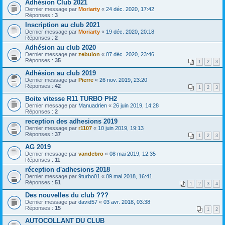
Adhésion Club 2021
Dernier message par
Moriarty
«
24 déc. 2020, 17:42
Réponses :
3
Inscription au club 2021
Dernier message par
Moriarty
«
19 déc. 2020, 20:18
Réponses :
2
Adhésion au club 2020
Dernier message par
zebulon
«
07 déc. 2020, 23:46
Réponses :
35
1
2
3
Adhésion au club 2019
Dernier message par
Pierre
«
26 nov. 2019, 23:20
Réponses :
42
1
2
3
Boite vitesse R11 TURBO PH2
Dernier message par
Manuadrien
«
26 juin 2019, 14:28
Réponses :
2
reception des adhesions 2019
Dernier message par
r1107
«
10 juin 2019, 19:13
Réponses :
37
1
2
3
AG 2019
Dernier message par
vandebro
«
08 mai 2019, 12:35
Réponses :
11
réception d'adhesions 2018
Dernier message par
9turbo01
«
09 mai 2018, 16:41
Réponses :
51
1
2
3
4
Des nouvelles du club ???
Dernier message par
david57
«
03 avr. 2018, 03:38
Réponses :
15
1
2
AUTOCOLLANT DU CLUB