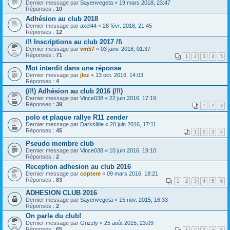
Dernier message par
Sayenvegeta
«
19 mars 2018, 23:47
Réponses :
10
Adhésion au club 2018
Dernier message par
axel44
«
28 févr. 2018, 21:45
Réponses :
12
/!\ Inscriptions au club 2017 /!\
Dernier message par
vm57
«
03 janv. 2018, 01:37
Réponses :
71
1
2
3
4
5
Mot interdit dans une réponse
Dernier message par
jlez
«
13 oct. 2016, 14:03
Réponses :
4
(/!\) Adhésion au club 2016 (/!\)
Dernier message par
Vince038
«
22 juin 2016, 17:19
Réponses :
39
1
2
3
polo et plaque rallye R11 zender
Dernier message par
Darkslide
«
20 juin 2016, 17:11
Réponses :
45
1
2
3
4
Pseudo membre club
Dernier message par
Vince038
«
10 juin 2016, 19:10
Réponses :
2
Reception adhesion au club 2016
Dernier message par
coptere
«
09 mars 2016, 18:21
Réponses :
83
1
2
3
4
5
6
ADHESION CLUB 2016
Dernier message par
Sayenvegeta
«
15 nov. 2015, 16:33
Réponses :
2
On parle du club!
Dernier message par
Grizzly
«
25 août 2015, 23:09
Réponses :
65