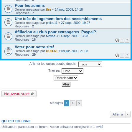
Pour les admins
Dernier message par
jlez
«
14 nov. 2009, 14:18
Réponses :
7
Une idée de logement lors des rassemblements
Dernier message par
philou11
«
27 sept. 2009, 19:27
Réponses :
2
Afiliacion au club pour extrangeres. Paypal?
Dernier message par
Matias
«
14 sept. 2009, 13:28
Réponses :
16
1
2
Votez pour notre site!
Dernier message par
DUB-61
«
09 juin 2009, 21:08
Réponses :
29
1
2
Afficher les sujets postés depuis :
Trier par
Nouveau sujet
59 sujets
1
2
Aller à
QUI EST EN LIGNE
Utilisateurs parcourant ce forum : Aucun utilisateur enregistré et 1 invité