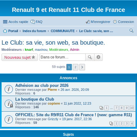
Renault 9 et Renault 11 Club de France
Accès rapide
FAQ
M’enregistrer
Connexion
Portail
Index du forum
COMMUNAUTE
Le Club: sa vie, son web, sa boutique.
ec
Le Club: sa vie, son web, sa boutique.
her
Modérateurs :
knarf
,
maxinou
,
Modérateurs
,
Admin
ch
Nouveau sujet
er
59 sujets
1
2
Annonces
Adhésion au club pour 2026
Dernier message par
Pierre
«
26 avr. 2026, 20:09
Réponses :
6
La boutique du Club
Dernier message par
coptere
«
11 juin 2022, 12:23
Réponses :
146
1
…
7
8
9
10
OFFICIEL: Site du R9/R11 Club de France ! (new: gamme R11)
Dernier message par
Grizzly
«
19 janv. 2017, 22:36
Réponses :
59
1
2
3
4
Sujets