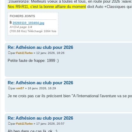
:zouenronze: Meilleurs voeux à toutes et tous, en route pour 2026 :wave
s
Nos R9-R11, c'est la bonne affaire du moment
dixit Auto +Classiques qui
s
a
g
FICHIERS JOINTS
e
20260110_103404.jpg
A+Cl-4 page 1/4
(700.68 Kio) Téléchargé 1664 fois
Re: Adhésion au club pour 2026
par
Fab11Turbo
»
12 janv. 2026, 18:26
M
e
Petite faute de frappe: 1999 :)
s
s
a
g
e
Re: Adhésion au club pour 2026
par
vm57
»
16 janv. 2026, 16:29
M
e
Je ne crois pas car ils précisent bien "A l'international l'aventure va se po
s
s
a
g
e
Re: Adhésion au club pour 2026
par
Fab11Turbo
»
17 janv. 2026, 20:57
M
e
Ah ben dans ce cas là, ok. :)