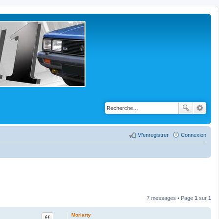
M’enregistrer
Connexion
7 messages • Page
1
sur
1
Citation
Moriarty