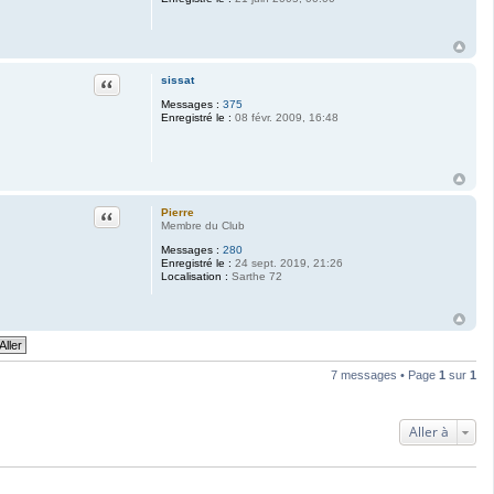
Citation
sissat
Messages :
375
Enregistré le :
08 févr. 2009, 16:48
Citation
Pierre
Membre du Club
Messages :
280
Enregistré le :
24 sept. 2019, 21:26
Localisation :
Sarthe 72
7 messages • Page
1
sur
1
Aller à