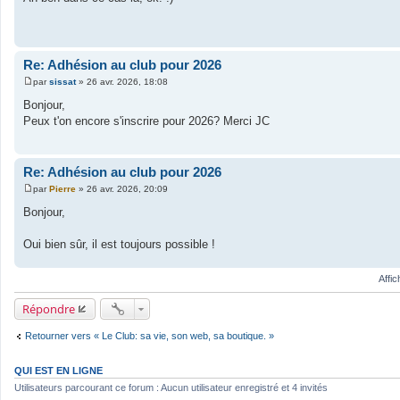
s
s
a
g
e
Re: Adhésion au club pour 2026
par
sissat
»
26 avr. 2026, 18:08
M
e
Bonjour,
s
Peux t'on encore s'inscrire pour 2026? Merci JC
s
a
g
e
Re: Adhésion au club pour 2026
par
Pierre
»
26 avr. 2026, 20:09
M
e
Bonjour,
s
s
a
Oui bien sûr, il est toujours possible !
g
e
Affi
Répondre
Retourner vers « Le Club: sa vie, son web, sa boutique. »
QUI EST EN LIGNE
Utilisateurs parcourant ce forum : Aucun utilisateur enregistré et 4 invités