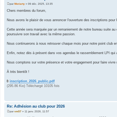
par
Moriarty
»
09 déc. 2025, 13:35
M
e
Chers membres du forum,
s
s
a
Nous avons le plaisir de vous annoncer l'ouverture des inscriptions pour 
g
e
Cette année sera marquée par un remaniement de notre bureau suite au
poursuivre son travail avec la même passion.
Nous continuerons à nous retrouver chaque mois pour notre point club en
Enfin, notez dès à présent dans vos agendas le rassemblement LPI qui au
Nous comptons sur votre présence et votre engagement pour faire vivre n
À très bientôt !
inscription_2026_public.pdf
(295.86 Kio) Téléchargé 10105 fois
Re: Adhésion au club pour 2026
par
vm57
»
11 janv. 2026, 11:57
M
e