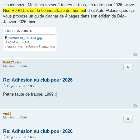
e
:zouenronze: Meilleurs voeux à toutes et tous, en route pour 2026 :wave:
s
Nos R9-R11, c'est la bonne affaire du moment
dixit Auto +Classiques qui
s
a
vous propose un guide d'achat de 4 pages dans son édition de Déc-
g
Janvier 2026 :bien:
e
FICHIERS JOINTS
20260110_103404.jpg
A+Cl-4 page 1/4
(700.68 Kio) Téléchargé 1662 fois
Fab11Turbo
Citation
Membre du Club
Re: Adhésion au club pour 2026
12 janv. 2026, 18:26
M
e
Petite faute de frappe: 1999 :)
s
s
a
g
e
vm57
Citation
Membre du Club
Re: Adhésion au club pour 2026
16 janv. 2026, 16:29
M