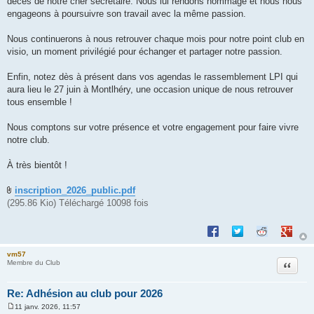
décès de notre cher secrétaire. Nous lui rendons hommage et nous nous
engageons à poursuivre son travail avec la même passion.
Nous continuerons à nous retrouver chaque mois pour notre point club en
visio, un moment privilégié pour échanger et partager notre passion.
Enfin, notez dès à présent dans vos agendas le rassemblement LPI qui
aura lieu le 27 juin à Montlhéry, une occasion unique de nous retrouver
tous ensemble !
Nous comptons sur votre présence et votre engagement pour faire vivre
notre club.
À très bientôt !
inscription_2026_public.pdf
(295.86 Kio) Téléchargé 10098 fois
Partager sur Facebook
Partager sur Twitte
Partager sur 
Partage
vm57
Citation
Membre du Club
Re: Adhésion au club pour 2026
11 janv. 2026, 11:57
M