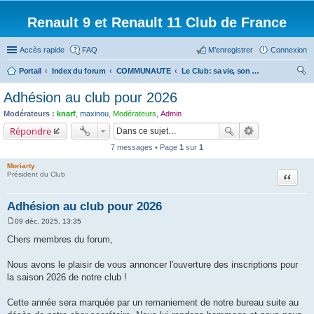
Renault 9 et Renault 11 Club de France
Accès rapide
FAQ
M’enregistrer
Connexion
Portail
Index du forum
COMMUNAUTE
Le Club: sa vie, son web, sa boutique.
ec
Adhésion au club pour 2026
her
Modérateurs :
knarf
,
maxinou
,
Modérateurs
,
Admin
ch
Répondre
er
7 messages • Page
1
sur
1
Moriarty
Citation
Président du Club
Adhésion au club pour 2026
09 déc. 2025, 13:35
M
e
Chers membres du forum,
s
s
a
Nous avons le plaisir de vous annoncer l'ouverture des inscriptions pour
g
la saison 2026 de notre club !
e
Cette année sera marquée par un remaniement de notre bureau suite au