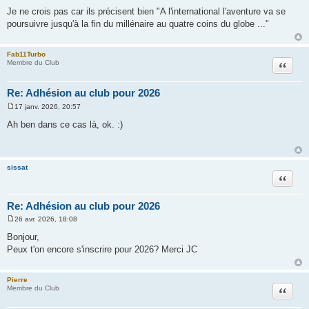
e
Je ne crois pas car ils précisent bien "A l'international l'aventure va se
s
poursuivre jusqu'à la fin du millénaire au quatre coins du globe ..."
s
a
g
e
Fab11Turbo
Citation
Membre du Club
Re: Adhésion au club pour 2026
17 janv. 2026, 20:57
M
e
Ah ben dans ce cas là, ok. :)
s
s
a
g
e
sissat
Citation
Re: Adhésion au club pour 2026
26 avr. 2026, 18:08
M
e
Bonjour,
s
Peux t'on encore s'inscrire pour 2026? Merci JC
s
a
g
e
Pierre
Citation
Membre du Club