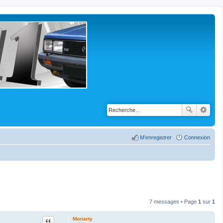
M’enregistrer
Connexion
7 messages • Page
1
sur
1
Citation
Moriarty