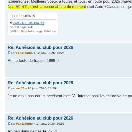
:zouenronze: Meilleurs voeux à toutes et tous, en route pour 2026 :wave
s
Nos R9-R11, c'est la bonne affaire du moment
dixit Auto +Classiques qui
s
a
g
FICHIERS JOINTS
e
20260110_103404.jpg
A+Cl-4 page 1/4
(700.68 Kio) Téléchargé 1660 fois
Re: Adhésion au club pour 2026
par
Fab11Turbo
»
12 janv. 2026, 18:26
M
e
Petite faute de frappe: 1999 :)
s
s
a
g
e
Re: Adhésion au club pour 2026
par
vm57
»
16 janv. 2026, 16:29
M
e
Je ne crois pas car ils précisent bien "A l'international l'aventure va se po
s
s
a
g
e
Re: Adhésion au club pour 2026
par
Fab11Turbo
»
17 janv. 2026, 20:57
M
e
Ah ben dans ce cas là, ok. :)