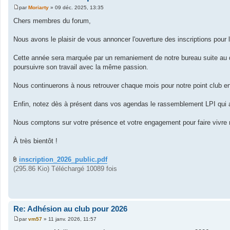
par
Moriarty
»
09 déc. 2025, 13:35
M
e
Chers membres du forum,
s
s
a
Nous avons le plaisir de vous annoncer l'ouverture des inscriptions pour 
g
e
Cette année sera marquée par un remaniement de notre bureau suite au
poursuivre son travail avec la même passion.
Nous continuerons à nous retrouver chaque mois pour notre point club en
Enfin, notez dès à présent dans vos agendas le rassemblement LPI qui au
Nous comptons sur votre présence et votre engagement pour faire vivre n
À très bientôt !
inscription_2026_public.pdf
(295.86 Kio) Téléchargé 10089 fois
Re: Adhésion au club pour 2026
par
vm57
»
11 janv. 2026, 11:57
M
e