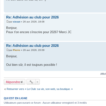
s
s
a
g
e
Re: Adhésion au club pour 2026
par
sissat
»
26 avr. 2026, 18:08
M
e
Bonjour,
s
Peux t'on encore s'inscrire pour 2026? Merci JC
s
a
g
e
Re: Adhésion au club pour 2026
par
Pierre
»
26 avr. 2026, 20:09
M
e
Bonjour,
s
s
a
Oui bien sûr, il est toujours possible !
g
e
Affi
Répondre
Retourner vers « Le Club: sa vie, son web, sa boutique. »
QUI EST EN LIGNE
Utilisateurs parcourant ce forum : Aucun utilisateur enregistré et 3 invités