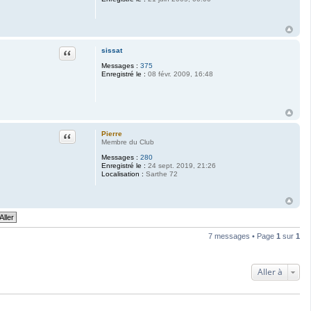
Citation
sissat
Messages :
375
Enregistré le :
08 févr. 2009, 16:48
Citation
Pierre
Membre du Club
Messages :
280
Enregistré le :
24 sept. 2019, 21:26
Localisation :
Sarthe 72
7 messages • Page
1
sur
1
Aller à