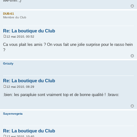
tee-shirt ;)
s
a
g
e
DUB-61
Membre du Club
Re: La boutique du Club
12 mai 2010, 00:52
M
e
Ca vous plait les amis ? On vous fait une jolie surprise pour le rasso hein
s
?
s
a
g
e
Grizzly
Re: La boutique du Club
12 mai 2010, 08:29
M
e
:bien: les parapluie sont vraiment top et de bonne qualité ! :bravo:
s
s
a
g
e
Sayenvegeta
Re: La boutique du Club
12 mai 2010, 10:40