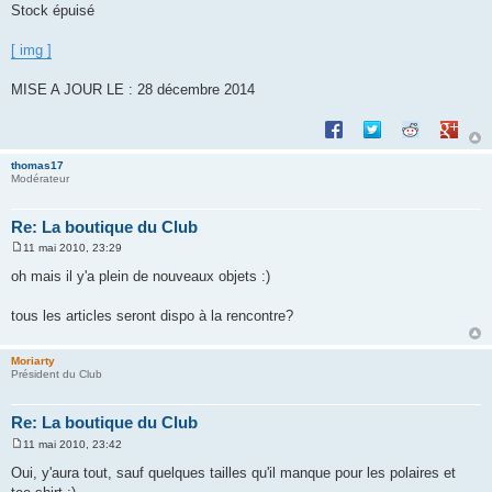
Stock épuisé
[ img ]
MISE A JOUR LE : 28 décembre 2014
Partager sur Facebook
Partager sur Twitte
Partager sur 
Partage
thomas17
Modérateur
Re: La boutique du Club
11 mai 2010, 23:29
M
e
oh mais il y'a plein de nouveaux objets :)
s
s
a
tous les articles seront dispo à la rencontre?
g
e
Moriarty
Président du Club
Re: La boutique du Club
11 mai 2010, 23:42
M
e
Oui, y'aura tout, sauf quelques tailles qu'il manque pour les polaires et
s