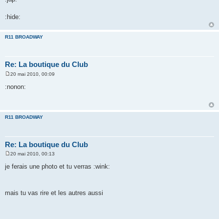
:hide:
R11 BROADWAY
Re: La boutique du Club
20 mai 2010, 00:09
M
e
:nonon:
s
s
a
g
e
R11 BROADWAY
Re: La boutique du Club
20 mai 2010, 00:13
M
e
je ferais une photo et tu verras :wink:
s
s
a
g
mais tu vas rire et les autres aussi
e