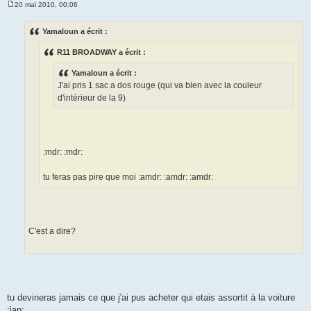
20 mai 2010, 00:06
M
e
s
Yamaloun a écrit :
s
a
R11 BROADWAY a écrit :
g
e
Yamaloun a écrit :
J'ai pris 1 sac a dos rouge (qui va bien avec la couleur
d'intérieur de la 9)
:mdr: :mdr:
tu feras pas pire que moi :amdr: :amdr: :amdr:
C'est a dire?
tu devineras jamais ce que j'ai pus acheter qui etais assortit à la voiture
:jap: