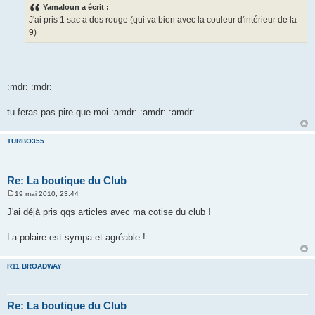
s
Yamaloun a écrit :
s
J'ai pris 1 sac a dos rouge (qui va bien avec la couleur d'intérieur de la
a
g
9)
e
:mdr: :mdr:
tu feras pas pire que moi :amdr: :amdr: :amdr:
TURBO355
Re: La boutique du Club
19 mai 2010, 23:44
M
e
J'ai déjà pris qqs articles avec ma cotise du club !
s
s
a
La polaire est sympa et agréable !
g
e
R11 BROADWAY
Re: La boutique du Club