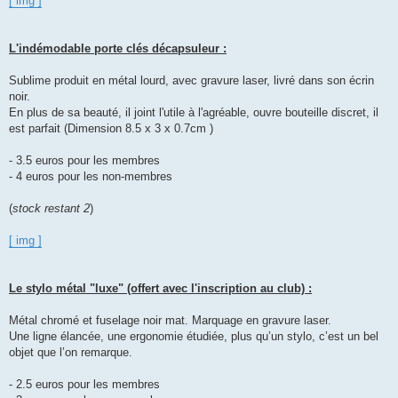
[ img ]
L'indémodable porte clés décapsuleur :
Sublime produit en métal lourd, avec gravure laser, livré dans son écrin
noir.
En plus de sa beauté, il joint l'utile à l'agréable, ouvre bouteille discret, il
est parfait (Dimension 8.5 x 3 x 0.7cm )
- 3.5 euros pour les membres
- 4 euros pour les non-membres
(
stock restant 2
)
[ img ]
Le stylo métal "luxe" (offert avec l'inscription au club) :
Métal chromé et fuselage noir mat. Marquage en gravure laser.
Une ligne élancée, une ergonomie étudiée, plus qu’un stylo, c’est un bel
objet que l’on remarque.
- 2.5 euros pour les membres