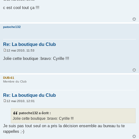
M
e
c est cool tout ça !!!
s
s
a
g
e
patoche132
Re: La boutique du Club
12 mai 2010, 11:53
M
e
Jolie cette boutique :bravo: Cyrille !!!
s
s
a
g
e
DUB-61
Membre du Club
Re: La boutique du Club
12 mai 2010, 12:01
M
e
s
patoche132 a écrit :
s
Jolie cette boutique :bravo: Cyrille !!!
a
g
Je suis pas tout seul on a pris la décision ensemble au bureau tu te
e
rappelles ;-)