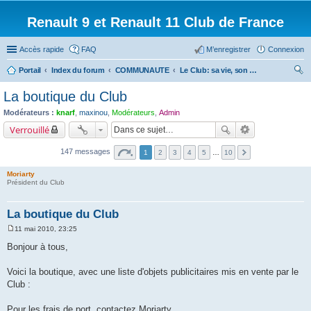
Renault 9 et Renault 11 Club de France
Accès rapide
FAQ
M’enregistrer
Connexion
Portail
Index du forum
COMMUNAUTE
Le Club: sa vie, son web, sa boutique.
ec
La boutique du Club
her
Modérateurs :
knarf
,
maxinou
,
Modérateurs
,
Admin
ch
Verrouillé
er
147 messages
1
2
3
4
5
…
10
Moriarty
Président du Club
La boutique du Club
11 mai 2010, 23:25
M
e
Bonjour à tous,
s
s
a
Voici la boutique, avec une liste d'objets publicitaires mis en vente par le
g
Club :
e
Pour les frais de port, contactez Moriarty.