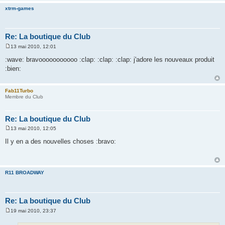
xtrm-games
Re: La boutique du Club
13 mai 2010, 12:01
M
e
:wave: bravooooooooooo :clap: :clap: :clap: j'adore les nouveaux produit
s
:bien:
s
a
g
e
Fab11Turbo
Membre du Club
Re: La boutique du Club
13 mai 2010, 12:05
M
e
Il y en a des nouvelles choses :bravo:
s
s
a
g
e
R11 BROADWAY
Re: La boutique du Club
19 mai 2010, 23:37
M
e