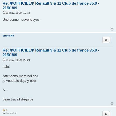
Re: /!\OFFICIEL/!\ Renault 9 & 11 Club de france v5.0 -
21/01/09
19 janv. 2009, 17:46
M
e
Une bonne nouvelle :yes:
s
s
a
g
e
bruno R9
Citation
Re: /!\OFFICIEL/!\ Renault 9 & 11 Club de france v5.0 -
21/01/09
19 janv. 2009, 22:24
M
e
salut
s
s
a
Attendons mercredi soir
g
je voudrais deja y etre
e
A+
beau travail d'equipe
jlez
Citation
Webmaster