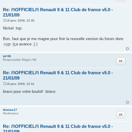
Re: /!\OFFICIEL/!\ Renault 9 & 11 Club de france v5.0 -
21/01/09
19 janv. 2009, 22:30
M
e
Nickel :top:
s
s
a
Bon, faut que je me magne pour finir la nouvelle version du forum donc
g
:cyp: (ça avance ;) )
e
tof 08
Citation
Responsable Région NE
Re: /!\OFFICIEL/!\ Renault 9 & 11 Club de france v5.0 -
21/01/09
19 janv. 2009, 22:31
M
e
bravo pour votre boulot! :bravo:
s
s
a
g
e
thomas17
Citation
Modérateur
Re: /!\OFFICIEL/!\ Renault 9 & 11 Club de france v5.0 -
21/01/09