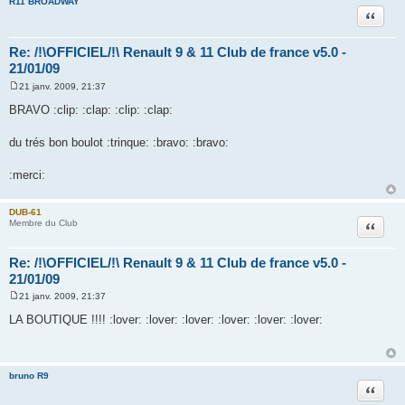
R11 BROADWAY
Citation
Re: /!\OFFICIEL/!\ Renault 9 & 11 Club de france v5.0 -
21/01/09
21 janv. 2009, 21:37
M
e
BRAVO :clip: :clap: :clip: :clap:
s
s
a
du trés bon boulot :trinque: :bravo: :bravo:
g
e
:merci:
DUB-61
Citation
Membre du Club
Re: /!\OFFICIEL/!\ Renault 9 & 11 Club de france v5.0 -
21/01/09
21 janv. 2009, 21:37
M
e
LA BOUTIQUE !!!! :lover: :lover: :lover: :lover: :lover: :lover:
s
s
a
g
e
bruno R9
Citation