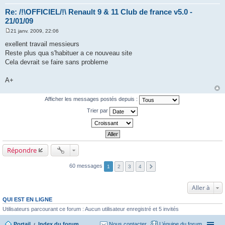
Re: /!\OFFICIEL/!\ Renault 9 & 11 Club de france v5.0 -
21/01/09
21 janv. 2009, 22:06
M
e
exellent travail messieurs
s
Reste plus qua s'habituer a ce nouveau site
s
a
Cela devrait se faire sans probleme
g
e
A+
Afficher les messages postés depuis :
Trier par
Répondre
60 messages
1
2
3
4
Aller à
QUI EST EN LIGNE
Utilisateurs parcourant ce forum : Aucun utilisateur enregistré et 5 invités
Portail
Index du forum
Nous contacter
L’équipe du forum