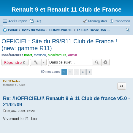
Renault 9 et Renault 11 Club de France
Accès rapide
FAQ
M’enregistrer
Connexion
Portail
Index du forum
COMMUNAUTE
Le Club: sa vie, son web, sa boutique.
ec
OFFICIEL: Site du R9/R11 Club de France !
her
(new: gamme R11)
ch
Modérateurs :
knarf
,
maxinou
,
Modérateurs
,
Admin
er
Répondre
60 messages
1
2
3
4
Fab11Turbo
Citation
Membre du Club
Re: /!\OFFICIEL/!\ Renault 9 & 11 Club de france v5.0 -
21/01/09
19 janv. 2009, 16:20
M
e
Vivement le 21 :bien:
s
s
a
g