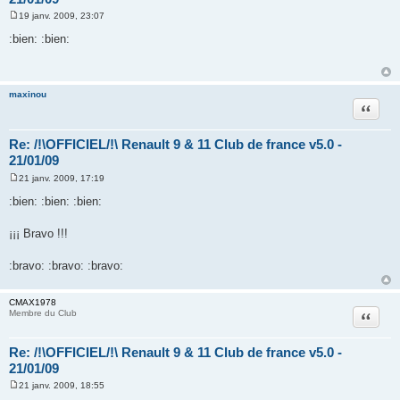
19 janv. 2009, 23:07
M
e
:bien: :bien:
s
s
a
g
e
maxinou
Citation
Re: /!\OFFICIEL/!\ Renault 9 & 11 Club de france v5.0 -
21/01/09
21 janv. 2009, 17:19
M
e
:bien: :bien: :bien:
s
s
a
¡¡¡ Bravo !!!
g
e
:bravo: :bravo: :bravo:
CMAX1978
Citation
Membre du Club
Re: /!\OFFICIEL/!\ Renault 9 & 11 Club de france v5.0 -
21/01/09
21 janv. 2009, 18:55
M