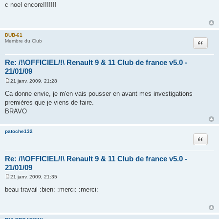
e
c noel encore!!!!!!!
s
s
a
g
e
DUB-61
Citation
Membre du Club
Re: /!\OFFICIEL/!\ Renault 9 & 11 Club de france v5.0 -
21/01/09
21 janv. 2009, 21:28
M
e
Ca donne envie, je m'en vais pousser en avant mes investigations
s
premières que je viens de faire.
s
a
BRAVO
g
e
patoche132
Citation
Re: /!\OFFICIEL/!\ Renault 9 & 11 Club de france v5.0 -
21/01/09
21 janv. 2009, 21:35
M
e
beau travail :bien: :merci: :merci:
s
s
a
g
e