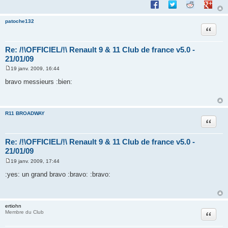
Partager sur Facebook
Partager sur Twitte
Partager sur 
Partage
e
patoche132
Citation
Re: /!\OFFICIEL/!\ Renault 9 & 11 Club de france v5.0 -
21/01/09
19 janv. 2009, 16:44
M
e
bravo messieurs :bien:
s
s
a
g
e
R11 BROADWAY
Citation
Re: /!\OFFICIEL/!\ Renault 9 & 11 Club de france v5.0 -
21/01/09
19 janv. 2009, 17:44
M
e
:yes: un grand bravo :bravo: :bravo:
s
s
a
g
e
ertiohn
Citation
Membre du Club