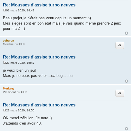
Re: Mousses d'assise turbo neuves
01 mars 2020, 19:42
M
e
Beau projet,je n'était pas venu depuis un moment :-(
s
Mes sièges sont en bon état mais je vais quand meme prendre 2 jeux
s
a
pour ma Z :-)
g
e
zebulon
Citation
Membre du Club
Re: Mousses d'assise turbo neuves
23 mars 2020, 15:47
M
e
je veux bien un jeu!
s
Mais je ne peux pas voter....ca bug... :nul:
s
a
g
e
Moriarty
Citation
Président du Club
Re: Mousses d'assise turbo neuves
23 mars 2020, 19:56
M
e
OK merci zébulon. Je note ;)
s
J'attends d'en avoir 40.
s
a
g