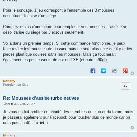
Pour le sondage, 1 jeu correspont à l'ensemble des 3 mousses
constituant l'assise d'un siège.
Comptez moins d'une heure pour remplacer vos mousses. L'assise se
désolidarise du siège par 3 écrous seulement.
Voilà dans un premier temps. Si cette commande fonctionne, je peux
faire refaire les mousses de dossier mais ce sera plus cher car il y a des
pièces plastique coulées dans les mousses. Mais ça toucherait
également les possesseurs de gtx ou TXE (et autres 90gt)
Partager sur Facebook
Partager sur Twitte
Partager sur 
Partage
Moriarty
Citation
Président du Club
Re: Mousses d'assise turbo neuves
09 févr. 2020, 22:37
M
e
Je vous en fait profiter en priorité, les membres du club et du forum, mais
s
je passerai également sur Facebook pour toucher plus de monde car on
s
a
aura pas les 40 jeux ici ;)
g
e
Moriarty