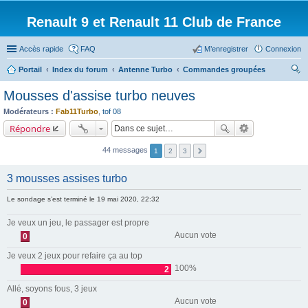
Renault 9 et Renault 11 Club de France
Accès rapide
FAQ
M’enregistrer
Connexion
Portail
Index du forum
Antenne Turbo
Commandes groupées
ec
Mousses d'assise turbo neuves
her
Modérateurs :
Fab11Turbo
,
tof 08
ch
Répondre
er
44 messages
1
2
3
3 mousses assises turbo
Le sondage s’est terminé le 19 mai 2020, 22:32
Je veux un jeu, le passager est propre
Aucun vote
0
Je veux 2 jeux pour refaire ça au top
100%
2
Allé, soyons fous, 3 jeux
Aucun vote
0