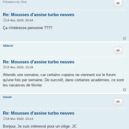
Citation
Président du Club
Re: Mousses d'assise turbo neuves
14 févr. 2020, 20:44
M
e
Ça n'intéresse personne ????
s
s
a
g
e
AStech
Citation
Re: Mousses d'assise turbo neuves
15 févr. 2020, 15:29
M
e
Attends une semaine, car certains copains ne viennent sur le forum
s
qu'une fois par semaine. De surcroît, dans certaines académies, ce sont
s
a
les vacances de février.
g
e
sissat
Citation
Re: Mousses d'assise turbo neuves
16 févr. 2020, 13:14
M
e
Bonjour, Je suis intéressé pour un siège. JC
s