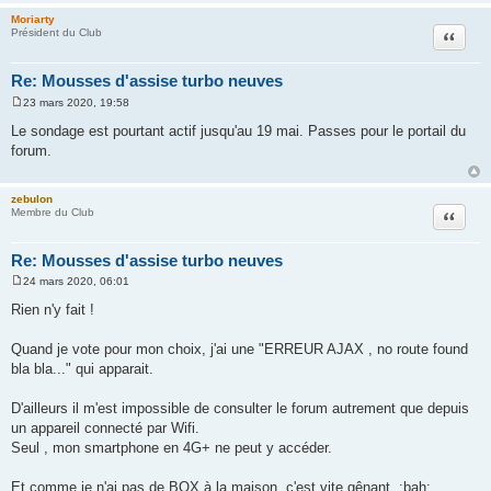
e
Moriarty
Citation
Président du Club
Re: Mousses d'assise turbo neuves
23 mars 2020, 19:58
M
e
Le sondage est pourtant actif jusqu'au 19 mai. Passes pour le portail du
s
forum.
s
a
g
e
zebulon
Citation
Membre du Club
Re: Mousses d'assise turbo neuves
24 mars 2020, 06:01
M
e
Rien n'y fait !
s
s
a
Quand je vote pour mon choix, j'ai une "ERREUR AJAX , no route found
g
bla bla..." qui apparait.
e
D'ailleurs il m'est impossible de consulter le forum autrement que depuis
un appareil connecté par Wifi.
Seul , mon smartphone en 4G+ ne peut y accéder.
Et comme je n'ai pas de BOX à la maison, c'est vite gênant. :bah: