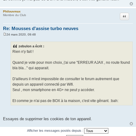
Philouvmax
Citation
Membre du Club
Re: Mousses d'assise turbo neuves
24 mars 2020, 09:48
M
e
s
zebulon a écrit :
s
Rien n'y fait !
a
g
e
Quand je vote pour mon choix, j'ai une "ERREUR AJAX , no route found
bla bla..." qui apparait.
D'ailleurs il m'est impossible de consulter le forum autrement que
depuis un appareil connecté par Wifi.
Seul , mon smartphone en 4G+ ne peut y accéder.
Et comme je n'ai pas de BOX à la maison, c'est vite gênant. :bah:
Essayes de supprimer les cookies de ton appareil.
Afficher les messages postés depuis :