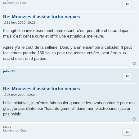
Citation
Membre du Club
Re: Mousses d'assise turbo neuves
21 févr. 2020, 19:21
M
e
Il s’agit d’un investissement intéressant, c’est peut être cher au départ
s
mais c’est censé durer et offrir une esthétique meilleure.
s
a
g
Après y’a le coût de la sellerie. Donc y’a un ensemble à calculer. Il peut
e
facilement prendre 150 balles pour une assise entière, peut être plus
quand c’est en 3 parties.
julien35
Citation
Re: Mousses d'assise turbo neuves
26 févr. 2020, 22:39
M
e
belle initiative , je m'etais fais bouler quand je les avais contacté pour ma
s
gta , j'ai pas d'intérieur "haut de gamme" dans mon electro sinon j'aurai
s
a
pris :wink:
g
e
r1107
Citation
Membre du Club