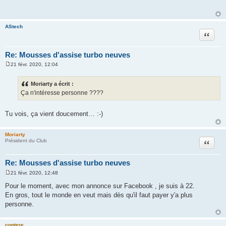
s
a
g
e
AStech
Citation
Re: Mousses d'assise turbo neuves
21 févr. 2020, 12:04
M
e
s
Moriarty a écrit :
s
Ça n'intéresse personne ????
a
g
e
Tu vois, ça vient doucement… :-)
Moriarty
Citation
Président du Club
Re: Mousses d'assise turbo neuves
21 févr. 2020, 12:48
M
e
Pour le moment, avec mon annonce sur Facebook , je suis à 22.
s
En gros, tout le monde en veut mais dès qu'il faut payer y'a plus
s
a
personne.
g
e
coptere