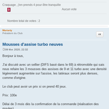
Craquage , j'en prends 4 pour être tranquille
Aucun vote
0
Nombre total de votes :
2
Moriarty
Citation
Président du Club
Mousses d'assise turbo neuves
09 févr. 2020, 22:32
M
e
Bonjour à tous,
s
s
a
J'ai discuté avec un sellier (DIFS basé dans le 69) à rétromobile qui sais
g
nous refaire les 3 mousses des assises de 9 et 11 turbo avec une densité
e
légèrement augmentée sur l'assise, les latéraux seront plus denses,
comme d'origine.
Le club peut avoir un prix si on prend 40 jeux.
Prix: 100e
Délai de 3 mois dès la confirmation de la commande (réalisation des
moules)