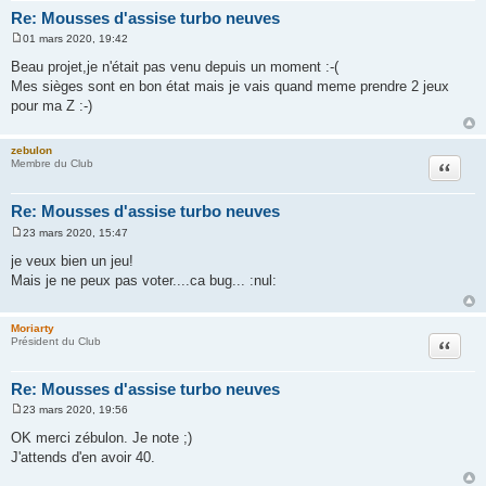
Re: Mousses d'assise turbo neuves
01 mars 2020, 19:42
M
e
Beau projet,je n'était pas venu depuis un moment :-(
s
Mes sièges sont en bon état mais je vais quand meme prendre 2 jeux
s
a
pour ma Z :-)
g
e
zebulon
Citation
Membre du Club
Re: Mousses d'assise turbo neuves
23 mars 2020, 15:47
M
e
je veux bien un jeu!
s
Mais je ne peux pas voter....ca bug... :nul:
s
a
g
e
Moriarty
Citation
Président du Club
Re: Mousses d'assise turbo neuves
23 mars 2020, 19:56
M
e
OK merci zébulon. Je note ;)
s
J'attends d'en avoir 40.
s
a
g