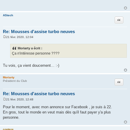
s
a
g
e
AStech
Citation
Re: Mousses d'assise turbo neuves
21 févr. 2020, 12:04
M
e
s
Moriarty a écrit :
s
Ça n'intéresse personne ????
a
g
e
Tu vois, ça vient doucement… :-)
Moriarty
Citation
Président du Club
Re: Mousses d'assise turbo neuves
21 févr. 2020, 12:48
M
e
Pour le moment, avec mon annonce sur Facebook , je suis à 22.
s
En gros, tout le monde en veut mais dès qu'il faut payer y'a plus
s
a
personne.
g
e
coptere