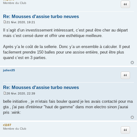
Citation
Membre du Club
Re: Mousses d'assise turbo neuves
21 févr. 2020, 19:21
M
e
Il s’agit d’un investissement intéressant, c’est peut être cher au départ
s
mais c’est censé durer et offrir une esthétique meilleure.
s
a
g
Après y’a le coût de la sellerie. Donc y’a un ensemble à calculer. Il peut
e
facilement prendre 150 balles pour une assise entière, peut être plus
quand c’est en 3 parties.
julien35
Citation
Re: Mousses d'assise turbo neuves
26 févr. 2020, 22:39
M
e
belle initiative , je m'etais fais bouler quand je les avais contacté pour ma
s
gta , j'ai pas d'intérieur "haut de gamme" dans mon electro sinon j'aurai
s
a
pris :wink:
g
e
r1107
Citation
Membre du Club