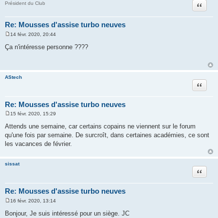
Citation
Président du Club
Re: Mousses d'assise turbo neuves
14 févr. 2020, 20:44
M
e
Ça n'intéresse personne ????
s
s
a
g
e
AStech
Citation
Re: Mousses d'assise turbo neuves
15 févr. 2020, 15:29
M
e
Attends une semaine, car certains copains ne viennent sur le forum
s
qu'une fois par semaine. De surcroît, dans certaines académies, ce sont
s
a
les vacances de février.
g
e
sissat
Citation
Re: Mousses d'assise turbo neuves
16 févr. 2020, 13:14
M
e
Bonjour, Je suis intéressé pour un siège. JC
s