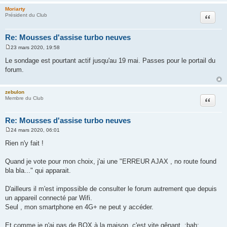
e
Moriarty
Citation
Président du Club
Re: Mousses d'assise turbo neuves
23 mars 2020, 19:58
M
e
Le sondage est pourtant actif jusqu'au 19 mai. Passes pour le portail du
s
forum.
s
a
g
e
zebulon
Citation
Membre du Club
Re: Mousses d'assise turbo neuves
24 mars 2020, 06:01
M
e
Rien n'y fait !
s
s
a
Quand je vote pour mon choix, j'ai une "ERREUR AJAX , no route found
g
bla bla..." qui apparait.
e
D'ailleurs il m'est impossible de consulter le forum autrement que depuis
un appareil connecté par Wifi.
Seul , mon smartphone en 4G+ ne peut y accéder.
Et comme je n'ai pas de BOX à la maison, c'est vite gênant. :bah: