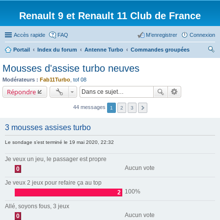
Renault 9 et Renault 11 Club de France
Accès rapide
FAQ
M’enregistrer
Connexion
Portail
Index du forum
Antenne Turbo
Commandes groupées
ec
Mousses d'assise turbo neuves
her
Modérateurs :
Fab11Turbo
,
tof 08
ch
Répondre
er
44 messages
1
2
3
3 mousses assises turbo
Le sondage s’est terminé le 19 mai 2020, 22:32
Je veux un jeu, le passager est propre
Aucun vote
0
Je veux 2 jeux pour refaire ça au top
100%
2
Allé, soyons fous, 3 jeux
Aucun vote
0