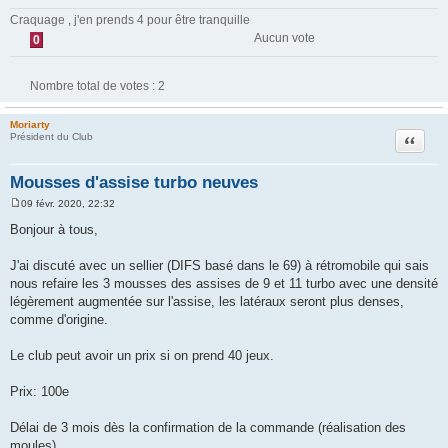
Craquage , j'en prends 4 pour être tranquille
Aucun vote
0
Nombre total de votes :
2
Moriarty
Citation
Président du Club
Mousses d'assise turbo neuves
09 févr. 2020, 22:32
M
e
Bonjour à tous,
s
s
a
J'ai discuté avec un sellier (DIFS basé dans le 69) à rétromobile qui sais
g
nous refaire les 3 mousses des assises de 9 et 11 turbo avec une densité
e
légèrement augmentée sur l'assise, les latéraux seront plus denses,
comme d'origine.
Le club peut avoir un prix si on prend 40 jeux.
Prix: 100e
Délai de 3 mois dès la confirmation de la commande (réalisation des
moules)