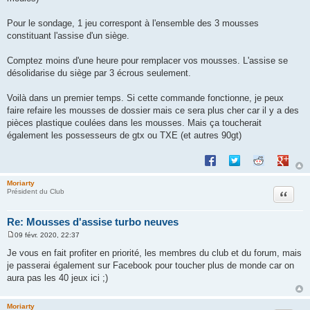
Pour le sondage, 1 jeu correspont à l'ensemble des 3 mousses
constituant l'assise d'un siège.
Comptez moins d'une heure pour remplacer vos mousses. L'assise se
désolidarise du siège par 3 écrous seulement.
Voilà dans un premier temps. Si cette commande fonctionne, je peux
faire refaire les mousses de dossier mais ce sera plus cher car il y a des
pièces plastique coulées dans les mousses. Mais ça toucherait
également les possesseurs de gtx ou TXE (et autres 90gt)
Partager sur Facebook
Partager sur Twitte
Partager sur 
Partage
Moriarty
Citation
Président du Club
Re: Mousses d'assise turbo neuves
09 févr. 2020, 22:37
M
e
Je vous en fait profiter en priorité, les membres du club et du forum, mais
s
je passerai également sur Facebook pour toucher plus de monde car on
s
a
aura pas les 40 jeux ici ;)
g
e
Moriarty