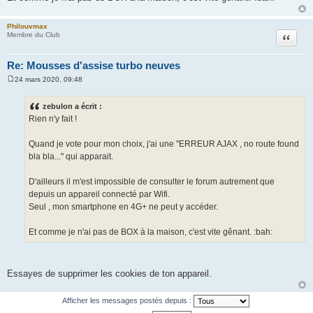
Philouvmax
Citation
Membre du Club
Re: Mousses d'assise turbo neuves
24 mars 2020, 09:48
M
e
s
zebulon a écrit :
s
Rien n'y fait !
a
g
e
Quand je vote pour mon choix, j'ai une "ERREUR AJAX , no route found
bla bla..." qui apparait.
D'ailleurs il m'est impossible de consulter le forum autrement que
depuis un appareil connecté par Wifi.
Seul , mon smartphone en 4G+ ne peut y accéder.
Et comme je n'ai pas de BOX à la maison, c'est vite gênant. :bah:
Essayes de supprimer les cookies de ton appareil.
Afficher les messages postés depuis :