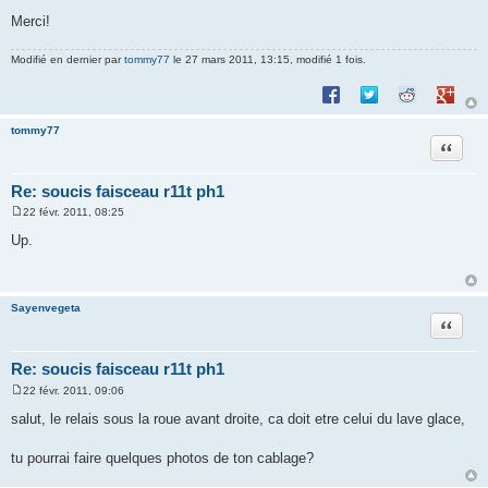
Merci!
Modifié en dernier par
tommy77
le 27 mars 2011, 13:15, modifié 1 fois.
Partager sur Facebook
Partager sur Twitte
Partager sur 
Partage
tommy77
Citation
Re: soucis faisceau r11t ph1
22 févr. 2011, 08:25
M
e
Up.
s
s
a
g
e
Sayenvegeta
Citation
Re: soucis faisceau r11t ph1
22 févr. 2011, 09:06
M
e
salut, le relais sous la roue avant droite, ca doit etre celui du lave glace,
s
s
a
tu pourrai faire quelques photos de ton cablage?
g
e