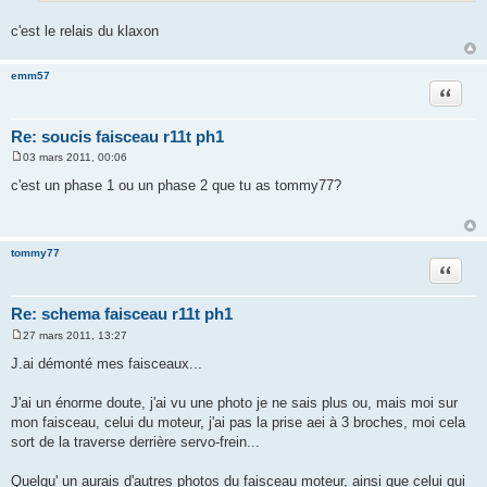
c'est le relais du klaxon
emm57
Citation
Re: soucis faisceau r11t ph1
03 mars 2011, 00:06
M
e
c'est un phase 1 ou un phase 2 que tu as tommy77?
s
s
a
g
e
tommy77
Citation
Re: schema faisceau r11t ph1
27 mars 2011, 13:27
M
e
J.ai démonté mes faisceaux...
s
s
a
J'ai un énorme doute, j'ai vu une photo je ne sais plus ou, mais moi sur
g
mon faisceau, celui du moteur, j'ai pas la prise aei à 3 broches, moi cela
e
sort de la traverse derrière servo-frein...
Quelqu' un aurais d'autres photos du faisceau moteur, ainsi que celui qui