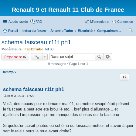
Renault 9 et Renault 11 Club de France
Accès rapide
FAQ
M’enregistrer
Connexion
Portail
Index du forum
Antenne Turbo
Electricité
Compartiment moteur
ec
schema faisceau r11t ph1
her
Modérateurs :
Fab11Turbo
,
tof 08
ch
Répondre
er
9 messages • Page
1
sur
1
tommy77
Citation
schema faisceau r11t ph1
20 févr. 2011, 17:29
M
e
Voilà, des soucis pour redemarer ma r11, un moteur swapé était présent,
s
le faisceau a peut etre ete brouillé etc... bref plus d.allumage... et
s
a
d,ailleurs l.impression quil me manque des choses sur le faisceau...
g
e
Si quelqu'un aurait photos ou schéma du faisceau moteur, et savoir à quoi
sert le relais sous la roue avant droite?