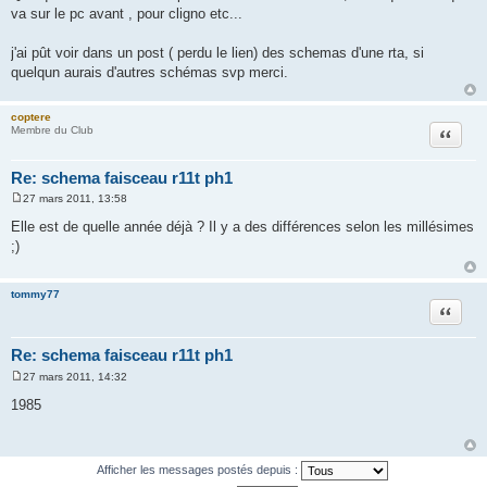
va sur le pc avant , pour cligno etc...
j'ai pût voir dans un post ( perdu le lien) des schemas d'une rta, si
quelqun aurais d'autres schémas svp merci.
coptere
Citation
Membre du Club
Re: schema faisceau r11t ph1
27 mars 2011, 13:58
M
e
Elle est de quelle année déjà ? Il y a des différences selon les millésimes
s
;)
s
a
g
e
tommy77
Citation
Re: schema faisceau r11t ph1
27 mars 2011, 14:32
M
e
1985
s
s
a
g
e
Afficher les messages postés depuis :