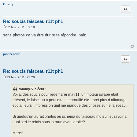
Grizzly
Citation
Re: soucis faisceau r11t ph1
22 févr. 2011, 09:10
M
e
sans photos ca va être dur te te répondre :bah:
s
s
a
g
e
johnzender
Citation
Re: soucis faisceau r11t ph1
23 févr. 2011, 23:20
M
e
s
tommy77 a écrit :
s
Voilà, des soucis pour redemarer ma r11, un moteur swapé était
a
g
présent, le faisceau a peut etre ete brouillé etc... bref plus d.allumage...
e
et d,ailleurs l.impression quil me manque des choses sur le faisceau...
Si quelqu'un aurait photos ou schéma du faisceau moteur, et savoir à
quoi sert le relais sous la roue avant droite?
Merci!