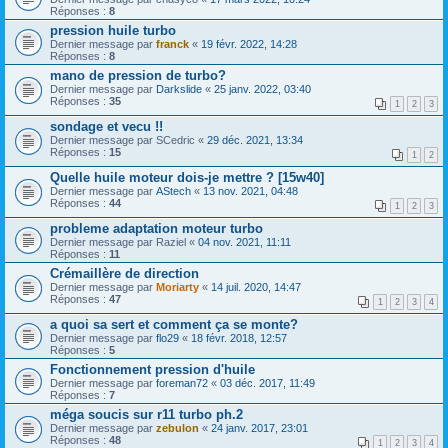
Réponses :
8
pression huile turbo
Dernier message par
franck
«
19 févr. 2022, 14:28
Réponses :
8
mano de pression de turbo?
Dernier message par
Darkslide
«
25 janv. 2022, 03:40
Réponses :
35
1
2
3
sondage et vecu !!
Dernier message par
SCedric
«
29 déc. 2021, 13:34
Réponses :
15
1
2
Quelle huile moteur dois-je mettre ? [15w40]
Dernier message par
AStech
«
13 nov. 2021, 04:48
Réponses :
44
1
2
3
probleme adaptation moteur turbo
Dernier message par
Raziel
«
04 nov. 2021, 11:11
Réponses :
11
Crémaillère de direction
Dernier message par
Moriarty
«
14 juil. 2020, 14:47
Réponses :
47
1
2
3
4
a quoi sa sert et comment ça se monte?
Dernier message par
flo29
«
18 févr. 2018, 12:57
Réponses :
5
Fonctionnement pression d'huile
Dernier message par
foreman72
«
03 déc. 2017, 11:49
Réponses :
7
méga soucis sur r11 turbo ph.2
Dernier message par
zebulon
«
24 janv. 2017, 23:01
Réponses :
48
1
2
3
4