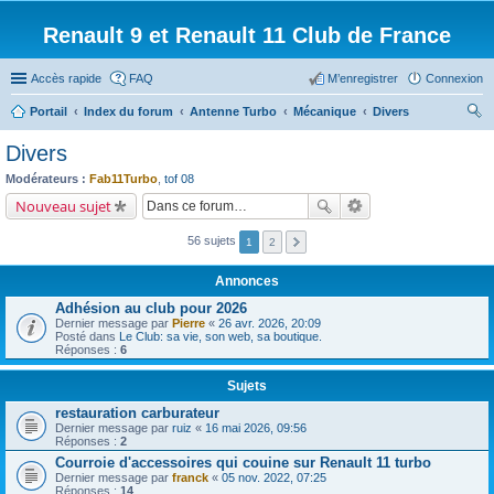
Renault 9 et Renault 11 Club de France
Accès rapide
FAQ
M’enregistrer
Connexion
Portail
Index du forum
Antenne Turbo
Mécanique
Divers
ec
Divers
her
Modérateurs :
Fab11Turbo
,
tof 08
ch
Nouveau sujet
er
56 sujets
1
2
Annonces
Adhésion au club pour 2026
Dernier message par
Pierre
«
26 avr. 2026, 20:09
Posté dans
Le Club: sa vie, son web, sa boutique.
Réponses :
6
Sujets
restauration carburateur
Dernier message par
ruiz
«
16 mai 2026, 09:56
Réponses :
2
Courroie d'accessoires qui couine sur Renault 11 turbo
Dernier message par
franck
«
05 nov. 2022, 07:25
Réponses :
14