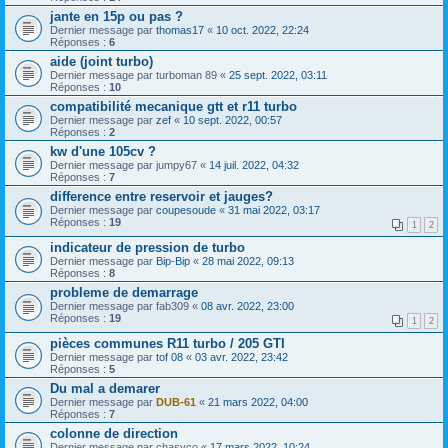
jante en 15p ou pas ?
Dernier message par
thomas17
«
10 oct. 2022, 22:24
Réponses :
6
aide (joint turbo)
Dernier message par
turboman 89
«
25 sept. 2022, 03:11
Réponses :
10
compatibilité mecanique gtt et r11 turbo
Dernier message par
zef
«
10 sept. 2022, 00:57
Réponses :
2
kw d'une 105cv ?
Dernier message par
jumpy67
«
14 juil. 2022, 04:32
Réponses :
7
difference entre reservoir et jauges?
Dernier message par
coupesoude
«
31 mai 2022, 03:17
Réponses :
19
1
2
indicateur de pression de turbo
Dernier message par
Bip-Bip
«
28 mai 2022, 09:13
Réponses :
8
probleme de demarrage
Dernier message par
fab309
«
08 avr. 2022, 23:00
Réponses :
19
1
2
pièces communes R11 turbo / 205 GTI
Dernier message par
tof 08
«
03 avr. 2022, 23:42
Réponses :
5
Du mal a demarer
Dernier message par
DUB-61
«
21 mars 2022, 04:00
Réponses :
7
colonne de direction
Dernier message par
chasyco
«
17 mars 2022, 10:24