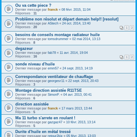
Ou va cette piece ?
Dernier message par
franck
«
08 févr. 2015, 11:04
Réponses :
11
Problème non résolut et départ demain help!! [resolut]
Dernier message par
AStech
«
24 oct. 2014, 13:40
Réponses :
20
1
2
besoins de conseils montage radiateur huile
Dernier message par
tomsdrummer
«
02 mai 2014, 13:13
Réponses :
8
degazeur
Dernier message par
fab78
«
11 avr. 2014, 19:04
Réponses :
16
1
2
sonde niveau d'huile
Dernier message par
emm57
«
24 sept. 2013, 14:19
Correspondance ventilateur de chauffage
Dernier message par
georgesr11
«
22 sept. 2013, 20:43
Réponses :
3
Montage direction assistée R11TSE
Dernier message par
SimonP.
«
04 avr. 2013, 00:41
Réponses :
6
direction assistée
Dernier message par
franck
«
17 mars 2013, 13:44
Réponses :
5
Ma 11 turbo s'arrete en roulant !
Dernier message par
gazgaz47
«
10 févr. 2013, 13:14
Réponses :
5
Durite d'huile en métal tressé
Dernier message par
retour2kix
«
05 févr. 2013, 13:03