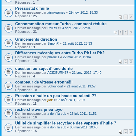
Réponses :
1
Pressostat d'huile
Dernier message par
xtrm-games
«
29 nov. 2012, 18:33
Réponses :
25
1
2
Consommation moteur Turbo - comment réduire
Dernier message par
PhilR9
«
04 sept. 2012, 22:04
Réponses :
31
1
2
3
Grincements direction
Dernier message par
SimonP.
«
21 août 2012, 23:33
Réponses :
3
Différences mécaniques entre Turbo Ph1 et Ph2
Dernier message par
philou11
«
22 mai 2012, 19:04
Réponses :
18
1
2
question au sujet d' une durite
Dernier message par
ACIDBURN67
«
21 janv. 2012, 17:40
Réponses :
4
compteur de vitesse erronné!!!
Dernier message par
Scheindorf
«
21 août 2011, 19:57
Réponses :
10
Pression d'huile un peu haute au ralenti ??
Dernier message par
jlez
«
02 août 2011, 17:07
Réponses :
11
recherche avis pneu toyo
Dernier message par
a donf la sub
«
25 juil. 2011, 11:51
Réponses :
10
Utilité de simplifier le recyclage des vapeurs d'huile ?
Dernier message par
a donf la sub
«
06 mai 2011, 10:46
Réponses :
15
1
2