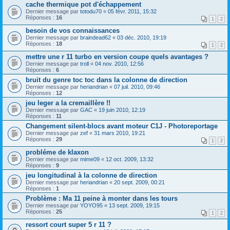
cache thermique pot d'échappement
Dernier message par
totodu70
«
05 févr. 2011, 15:32
Réponses :
16
1
2
besoin de vos connaissances
Dernier message par
braindead62
«
03 déc. 2010, 19:19
Réponses :
18
1
2
mettre une r 11 turbo en version coupe quels avantages ?
Dernier message par
troll
«
04 nov. 2010, 12:56
Réponses :
6
bruit du genre toc toc dans la colonne de direction
Dernier message par
heriandrian
«
07 juil. 2010, 09:46
Réponses :
12
jeu leger a la cremaillère !!
Dernier message par
GAC
«
19 juin 2010, 12:19
Réponses :
11
Changement silent-blocs avant moteur C1J - Photoreportage
Dernier message par
zef
«
31 mars 2010, 19:21
Réponses :
29
1
2
probléme de klaxon
Dernier message par
mime09
«
12 oct. 2009, 13:32
Réponses :
9
jeu longitudinal à la colonne de direction
Dernier message par
heriandrian
«
20 sept. 2009, 00:21
Réponses :
1
Problème : Ma 11 peine à monter dans les tours
Dernier message par
YOYO95
«
13 sept. 2009, 19:15
Réponses :
25
1
2
ressort court super 5 r 11 ?