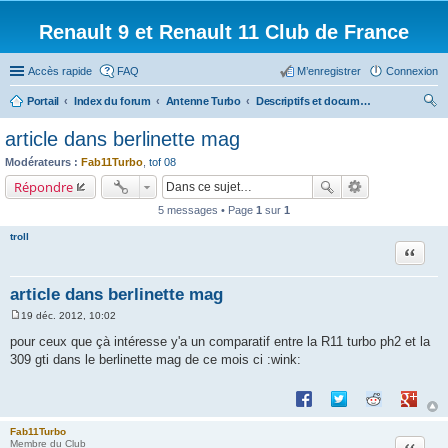
Renault 9 et Renault 11 Club de France
Accès rapide
FAQ
M’enregistrer
Connexion
Portail
Index du forum
Antenne Turbo
Descriptifs et documentations diverses
ec
article dans berlinette mag
her
Modérateurs :
Fab11Turbo
,
tof 08
ch
Répondre
er
5 messages • Page
1
sur
1
troll
Citation
article dans berlinette mag
19 déc. 2012, 10:02
M
e
pour ceux que çà intéresse y'a un comparatif entre la R11 turbo ph2 et la
s
309 gti dans le berlinette mag de ce mois ci :wink:
s
a
g
Partager sur Facebook
Partager sur Twitte
Partager sur 
Partage
e
Fab11Turbo
Citation
Membre du Club