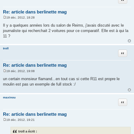
Re: article dans berlinette mag
19 déc. 2012, 18:28
M
e
Il y a quelques années lors du salon de Reims, j'avais discuté avec le
s
journaliste qui recherchait 2 voitures pour ce comparatif. Elle est à qui la
s
a
11 ?
g
e
troll
Citation
Re: article dans berlinette mag
19 déc. 2012, 19:08
M
e
un certain monsieur flamand...en tout cas si cette R11 est propre le
s
moulin est pas un exemple de full stock :/
s
a
g
e
maxinou
Citation
Re: article dans berlinette mag
19 déc. 2012, 19:21
M
e
s
troll a écrit :
s