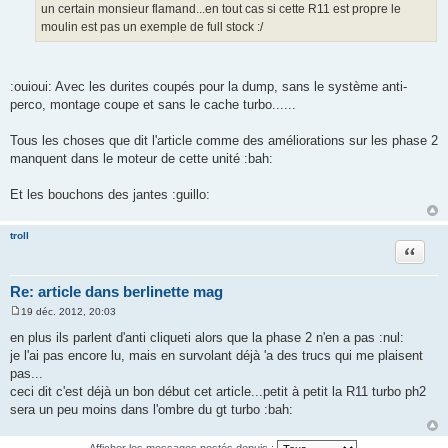
un certain monsieur flamand...en tout cas si cette R11 est propre le
a
g
moulin est pas un exemple de full stock :/
e
:ouioui: Avec les durites coupés pour la dump, sans le système anti-
perco, montage coupe et sans le cache turbo......
Tous les choses que dit l'article comme des améliorations sur les phase 2
manquent dans le moteur de cette unité :bah:
Et les bouchons des jantes :guillo:
troll
Citation
Re: article dans berlinette mag
19 déc. 2012, 20:03
M
e
en plus ils parlent d'anti cliqueti alors que la phase 2 n'en a pas :nul:
s
je l'ai pas encore lu, mais en survolant déjà 'a des trucs qui me plaisent
s
a
pas...
g
ceci dit c'est déjà un bon début cet article...petit à petit la R11 turbo ph2
e
sera un peu moins dans l'ombre du gt turbo :bah:
Afficher les messages postés depuis :