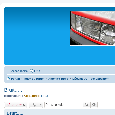
Accès rapide
FAQ
Portail
Index du forum
Antenne Turbo
Mécanique
echappement
Bruit......
Modérateurs :
Fab11Turbo
,
tof 08
Répondre
Bruit......