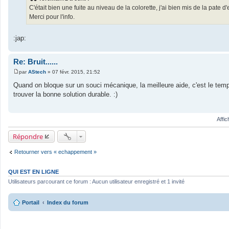
s
C'était bien une fuite au niveau de la colorette, j'ai bien mis de la pate 
a
g
Merci pour l'info.
e
:jap:
Re: Bruit......
par
AStech
»
07 févr. 2015, 21:52
M
e
Quand on bloque sur un souci mécanique, la meilleure aide, c'est le temps
s
trouver la bonne solution durable. :)
s
a
g
e
Affi
Répondre
Retourner vers « echappement »
QUI EST EN LIGNE
Utilisateurs parcourant ce forum : Aucun utilisateur enregistré et 1 invité
Portail
Index du forum