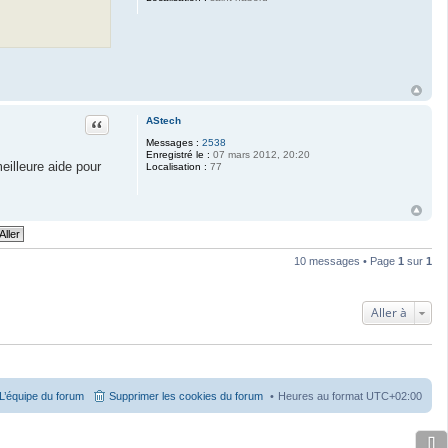
Citation
AStech
Messages :
2538
Enregistré le :
07 mars 2012, 20:20
eilleure aide pour
Localisation :
77
10 messages • Page
1
sur
1
Aller à
L’équipe du forum
Supprimer les cookies du forum
Heures au format
UTC+02:00
⇩