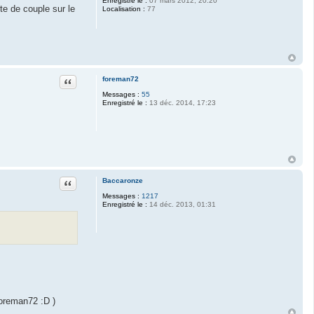
Enregistré le :
07 mars 2012, 20:20
te de couple sur le
Localisation :
77
Citation
foreman72
Messages :
55
Enregistré le :
13 déc. 2014, 17:23
Citation
Baccaronze
Messages :
1217
Enregistré le :
14 déc. 2013, 01:31
 foreman72 :D )