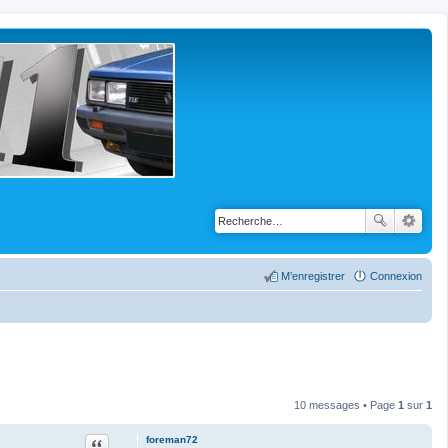
M’enregistrer
Connexion
10 messages • Page
1
sur
1
Citation
foreman72