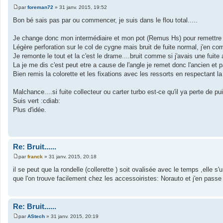
par
foreman72
»
31 janv. 2015, 19:52
M
e
Bon bé sais pas par ou commencer, je suis dans le flou total.....
s
s
a
Je change donc mon intermédiaire et mon pot (Remus Hs) pour remettre t
g
Légère perforation sur le col de cygne mais bruit de fuite normal, j'en 
e
Je remonte le tout et la c'est le drame....bruit comme si j'avais une fuite 
La je me dis c'est peut etre a cause de l'angle je remet donc l'ancien et pa
Bien remis la colorette et les fixations avec les ressorts en respectant la
Malchance....si fuite collecteur ou carter turbo est-ce qu'il ya perte de p
Suis vert :cdiab:
Plus d'idée.
Re: Bruit......
par
franck
»
31 janv. 2015, 20:18
M
e
il se peut que la rondelle (collerette ) soit ovalisée avec le temps ,ell
s
que l'on trouve facilement chez les accessoiristes: Norauto et j'en passe
s
a
g
e
Re: Bruit......
par
AStech
»
31 janv. 2015, 20:19
M