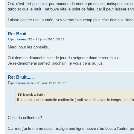
e
Oui, c'est fort possible, par manque de contre-pressions, indispensables
s
turbo et que le bruit : retrouve vite le point de fuite, car il peut laisser 
s
a
g
Laisse passer une journée, tu y verras beaucoup plus clair demain. :idea
e
Re: Bruit......
par
foreman72
»
31 janv. 2015, 20:51
M
e
Merci pour les conseils.
s
s
a
Oui demain dimanche c'est le jour du seigneur donc repos :buzz:
g
Je re-démonterai samedi prochain, je vous tiens au jus.
e
Re: Bruit......
par
Baccaronze
»
31 janv. 2015, 20:57
M
e
s
franck a écrit :
s
il se peut que la rondelle (collerette ) soit ovalisée avec le temps ,elle s'
a
g
e
Celle du collecteur?
Car moi j'ai le même souci, malgré une ligne neuve d'un bout a l'autre, peu