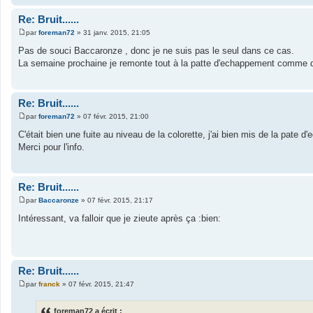
Re: Bruit......
par
foreman72
»
31 janv. 2015, 21:05
M
e
Pas de souci Baccaronze , donc je ne suis pas le seul dans ce cas.
s
La semaine prochaine je remonte tout à la patte d'echappement comme dis
s
a
g
e
Re: Bruit......
par
foreman72
»
07 févr. 2015, 21:00
M
e
C'était bien une fuite au niveau de la colorette, j'ai bien mis de la pate d
s
Merci pour l'info.
s
a
g
e
Re: Bruit......
par
Baccaronze
»
07 févr. 2015, 21:17
M
e
Intéressant, va falloir que je zieute après ça :bien:
s
s
a
g
e
Re: Bruit......
par
franck
»
07 févr. 2015, 21:47
M
e
s
foreman72 a écrit :