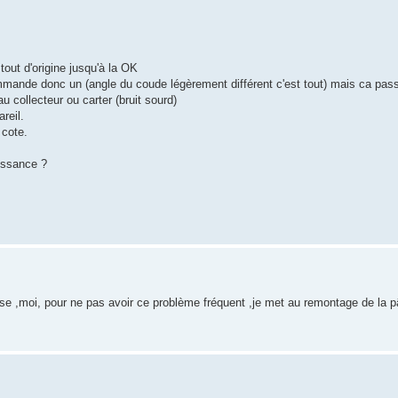
out d'origine jusqu'à la OK
commande donc un (angle du coude légèrement différent c'est tout) mais ca pas
au collecteur ou carter (bruit sourd)
reil.
 cote.
uissance ?
e s'use ,moi, pour ne pas avoir ce problème fréquent ,je met au remontage de la