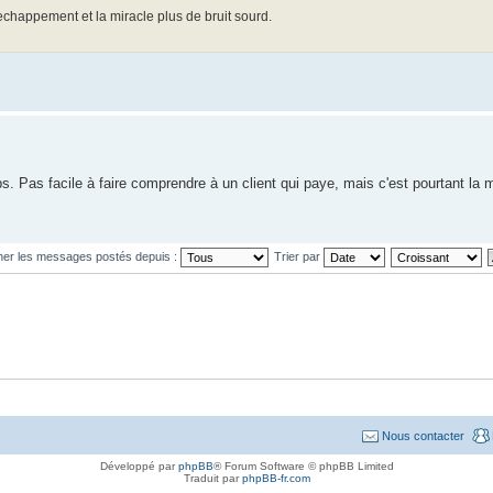
d'echappement et la miracle plus de bruit sourd.
. Pas facile à faire comprendre à un client qui paye, mais c'est pourtant la m
cher les messages postés depuis :
Trier par
Nous contacter
Développé par
phpBB
® Forum Software © phpBB Limited
Traduit par
phpBB-fr.com