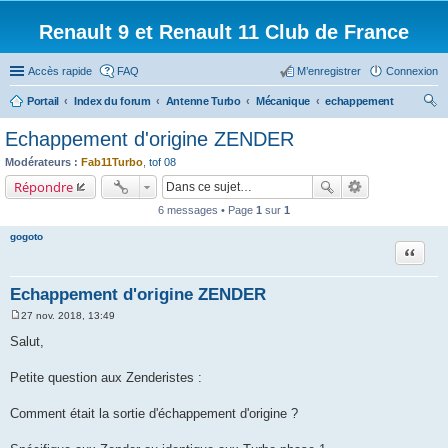
Renault 9 et Renault 11 Club de France
Accès rapide
FAQ
M’enregistrer
Connexion
Portail
Index du forum
Antenne Turbo
Mécanique
echappement
ec
Echappement d'origine ZENDER
her
Modérateurs :
Fab11Turbo
,
tof 08
ch
Répondre
er
6 messages • Page
1
sur
1
gogoto
Citation
Echappement d'origine ZENDER
27 nov. 2018, 13:49
M
e
Salut,
s
s
a
Petite question aux Zenderistes :
g
e
Comment était la sortie d'échappement d'origine ?