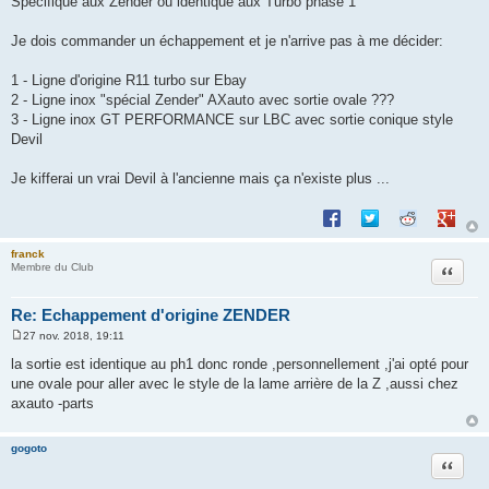
Spécifique aux Zender ou identique aux Turbo phase 1
Je dois commander un échappement et je n'arrive pas à me décider:
1 - Ligne d'origine R11 turbo sur Ebay
2 - Ligne inox "spécial Zender" AXauto avec sortie ovale ???
3 - Ligne inox GT PERFORMANCE sur LBC avec sortie conique style
Devil
Je kifferai un vrai Devil à l'ancienne mais ça n'existe plus ...
Partager sur Facebook
Partager sur Twitte
Partager sur 
Partage
franck
Citation
Membre du Club
Re: Echappement d'origine ZENDER
27 nov. 2018, 19:11
M
e
la sortie est identique au ph1 donc ronde ,personnellement ,j'ai opté pour
s
une ovale pour aller avec le style de la lame arrière de la Z ,aussi chez
s
a
axauto -parts
g
e
gogoto
Citation