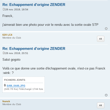
Re: Echappement d'origine ZENDER
28 nov. 2018, 18:54
M
e
Franck,
s
s
a
j'aimerait bien une photo pour voir le rendu avec la sortie ovale STP
g
e
620 LC4
Citation
Membre du Club
Re: Echappement d'origine ZENDER
28 nov. 2018, 20:51
M
e
Salut gogoto
s
s
a
Voilà ce que donne une sortie d'échappement ovale, n'est-ce pas Franck
g
:wink: ?
e
FICHIERS JOINTS
SAM_0446.JPG
(349.78 Kio) Téléchargé 1744 fois
franck
Citation
Membre du Club