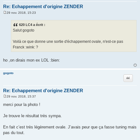
Re: Echappement d'origine ZENDER
29 nov. 2018, 15:23
M
e
s
620 LC4 a écrit :
s
Salut gogoto
a
g
e
Voilà ce que donne une sortie d'échappement ovale, n'est-ce pas
Franck :wink: ?
ho ,on dirais mon ex LOL :bien:
gogoto
Citation
Re: Echappement d'origine ZENDER
29 nov. 2018, 15:37
M
e
merci pour la photo !
s
s
a
Je trouve le résultat très sympa.
g
e
En fait c’est très légèrement ovale. J’avais peur que ça fasse tuning mais
pas du tout.