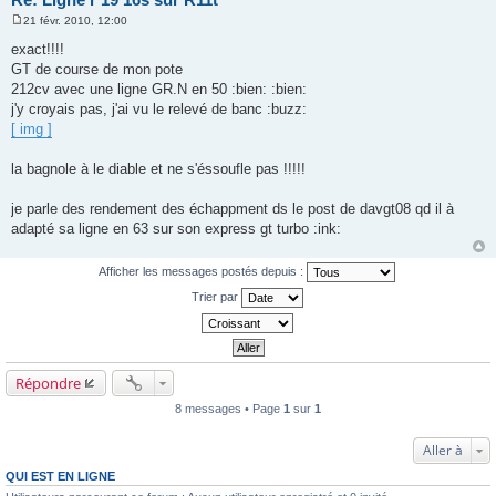
21 févr. 2010, 12:00
M
e
exact!!!!
s
GT de course de mon pote
s
a
212cv avec une ligne GR.N en 50 :bien: :bien:
g
j'y croyais pas, j'ai vu le relevé de banc :buzz:
e
[ img ]
la bagnole à le diable et ne s'éssoufle pas !!!!!
je parle des rendement des échappment ds le post de davgt08 qd il à
adapté sa ligne en 63 sur son express gt turbo :ink:
Afficher les messages postés depuis :
Trier par
Répondre
8 messages • Page
1
sur
1
Aller à
QUI EST EN LIGNE