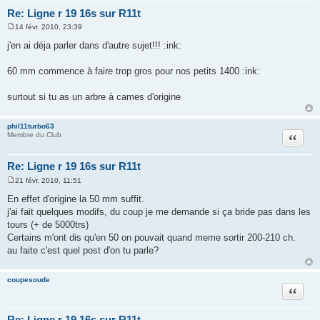
Re: Ligne r 19 16s sur R11t
14 févr. 2010, 23:39
M
e
j'en ai déja parler dans d'autre sujet!!! :ink:
s
s
a
60 mm commence à faire trop gros pour nos petits 1400 :ink:
g
e
surtout si tu as un arbre à cames d'origine
phil11turbo63
Citation
Membre du Club
Re: Ligne r 19 16s sur R11t
21 févr. 2010, 11:51
M
e
En effet d'origine la 50 mm suffit.
s
j'ai fait quelques modifs, du coup je me demande si ça bride pas dans les
s
a
tours (+ de 5000trs)
g
Certains m'ont dis qu'en 50 on pouvait quand meme sortir 200-210 ch.
e
au faite c'est quel post d'on tu parle?
coupesoude
Citation
Re: Ligne r 19 16s sur R11t