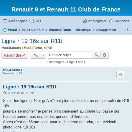
Renault 9 et Renault 11 Club de France
Accès rapide
FAQ
M’enregistrer
Connexion
Portail
Index du forum
Antenne Turbo
Mécanique
echappement
ec
Ligne r 19 16s sur R11t
her
Modérateurs :
Fab11Turbo
,
tof 08
ch
Répondre
er
8 messages • Page
1
sur
1
phil11turbo63
Citation
Membre du Club
Ligne r 19 16s sur R11t
13 févr. 2010, 13:22
M
e
Salut, les ligne gr N et gr A n'étant plus disponible; es ce que celle de R19
s
16s
s
a
pourrais se monter? je pense principalement au coude qui passe sur
g
l'essieu arrière, pas des brides qui sont diffèrentes.
e
Aprés c'est du 55mm donc pour la descente de turbo, pas évident!
photo ligne r19 16s: