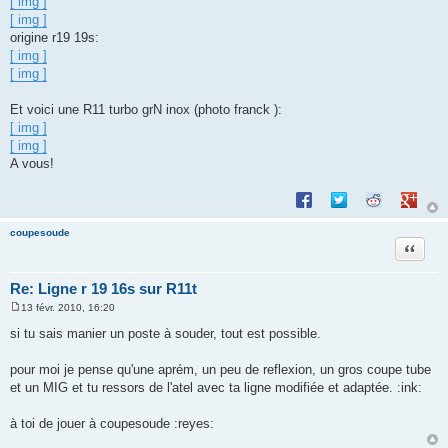
[ img ]
[ img ]
origine r19 19s:
[ img ]
[ img ]
Et voici une R11 turbo grN inox (photo franck ):
[ img ]
[ img ]
A vous!
Partager sur Facebook
Partager sur Twitte
Partager sur 
Partage
coupesoude
Citation
Re: Ligne r 19 16s sur R11t
13 févr. 2010, 16:20
M
e
si tu sais manier un poste à souder, tout est possible.
s
s
a
pour moi je pense qu'une aprém, un peu de reflexion, un gros coupe tube
g
et un MIG et tu ressors de l'atel avec ta ligne modifiée et adaptée. :ink:
e
à toi de jouer à coupesoude :reyes: