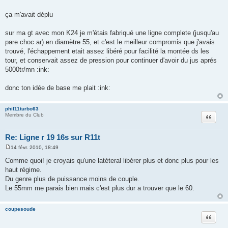
ça m'avait déplu
sur ma gt avec mon K24 je m'étais fabriqué une ligne complete (jusqu'au
pare choc ar) en diamètre 55, et c'est le meilleur compromis que j'avais
trouvé, l'échappement etait assez libéré pour facilité la montée ds les
tour, et conservait assez de pression pour continuer d'avoir du jus aprés
5000tr/mn :ink:
donc ton idée de base me plait :ink:
phil11turbo63
Citation
Membre du Club
Re: Ligne r 19 16s sur R11t
14 févr. 2010, 18:49
M
e
Comme quoi! je croyais qu'une latéteral libérer plus et donc plus pour les
s
haut régime.
s
a
Du genre plus de puissance moins de couple.
g
Le 55mm me parais bien mais c'est plus dur a trouver que le 60.
e
coupesoude
Citation