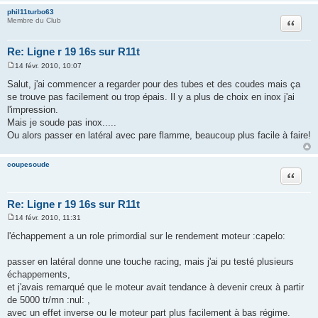
phil11turbo63
Citation
Membre du Club
Re: Ligne r 19 16s sur R11t
14 févr. 2010, 10:07
M
e
Salut, j'ai commencer a regarder pour des tubes et des coudes mais ça
s
se trouve pas facilement ou trop épais. Il y a plus de choix en inox j'ai
s
a
l'impression.
g
Mais je soude pas inox.....
e
Ou alors passer en latéral avec pare flamme, beaucoup plus facile à faire!
coupesoude
Citation
Re: Ligne r 19 16s sur R11t
14 févr. 2010, 11:31
M
e
l'échappement a un role primordial sur le rendement moteur :capelo:
s
s
a
passer en latéral donne une touche racing, mais j'ai pu testé plusieurs
g
échappements,
e
et j'avais remarqué que le moteur avait tendance à devenir creux à partir
de 5000 tr/mn :nul: ,
avec un effet inverse ou le moteur part plus facilement à bas régime.