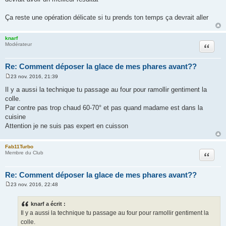
Ça reste une opération délicate si tu prends ton temps ça devrait aller
knarf
Citation
Modérateur
Re: Comment déposer la glace de mes phares avant??
23 nov. 2016, 21:39
M
e
Il y a aussi la technique tu passage au four pour ramollir gentiment la
s
colle.
s
a
Par contre pas trop chaud 60-70° et pas quand madame est dans la
g
cuisine
e
Attention je ne suis pas expert en cuisson
Fab11Turbo
Citation
Membre du Club
Re: Comment déposer la glace de mes phares avant??
23 nov. 2016, 22:48
M
e
s
knarf a écrit :
s
Il y a aussi la technique tu passage au four pour ramollir gentiment la
a
g
colle.
e