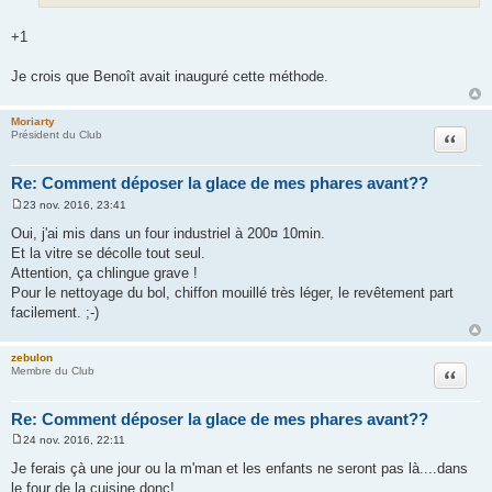
+1
Je crois que Benoît avait inauguré cette méthode.
Moriarty
Citation
Président du Club
Re: Comment déposer la glace de mes phares avant??
23 nov. 2016, 23:41
M
e
Oui, j'ai mis dans un four industriel à 200¤ 10min.
s
Et la vitre se décolle tout seul.
s
a
Attention, ça chlingue grave !
g
Pour le nettoyage du bol, chiffon mouillé très léger, le revêtement part
e
facilement. ;-)
zebulon
Citation
Membre du Club
Re: Comment déposer la glace de mes phares avant??
24 nov. 2016, 22:11
M
e
Je ferais çà une jour ou la m'man et les enfants ne seront pas là....dans
s
le four de la cuisine donc!
s