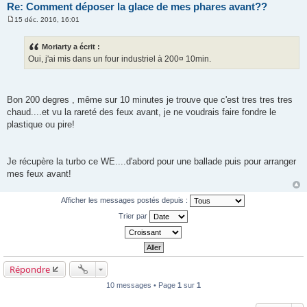
Re: Comment déposer la glace de mes phares avant??
15 déc. 2016, 16:01
M
e
s
Moriarty a écrit :
s
Oui, j'ai mis dans un four industriel à 200¤ 10min.
a
g
e
Bon 200 degres , même sur 10 minutes je trouve que c'est tres tres tres
chaud....et vu la rareté des feux avant, je ne voudrais faire fondre le
plastique ou pire!
Je récupère la turbo ce WE....d'abord pour une ballade puis pour arranger
mes feux avant!
Afficher les messages postés depuis :
Trier par
Répondre
10 messages • Page
1
sur
1