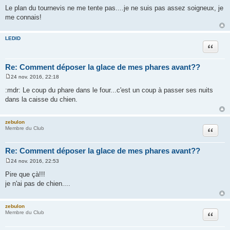
Le plan du tournevis ne me tente pas....je ne suis pas assez soigneux, je
me connais!
LEDID
Citation
Re: Comment déposer la glace de mes phares avant??
24 nov. 2016, 22:18
M
e
:mdr: Le coup du phare dans le four...c'est un coup à passer ses nuits
s
dans la caisse du chien.
s
a
g
e
zebulon
Citation
Membre du Club
Re: Comment déposer la glace de mes phares avant??
24 nov. 2016, 22:53
M
e
Pire que çà!!!
s
je n'ai pas de chien....
s
a
g
e
zebulon
Citation
Membre du Club