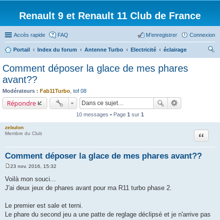
Renault 9 et Renault 11 Club de France
Accès rapide
FAQ
M’enregistrer
Connexion
Portail
Index du forum
Antenne Turbo
Electricité
éclairage
ec
Comment déposer la glace de mes phares
her
avant??
ch
Modérateurs :
Fab11Turbo
,
tof 08
er
Répondre
10 messages • Page
1
sur
1
zebulon
Citation
Membre du Club
Comment déposer la glace de mes phares avant??
23 nov. 2016, 15:32
M
e
Voilà mon souci...
s
J'ai deux jeux de phares avant pour ma R11 turbo phase 2.
s
a
g
Le premier est sale et terni.
e
Le phare du second jeu a une patte de reglage déclipsé et je n'arrive pas