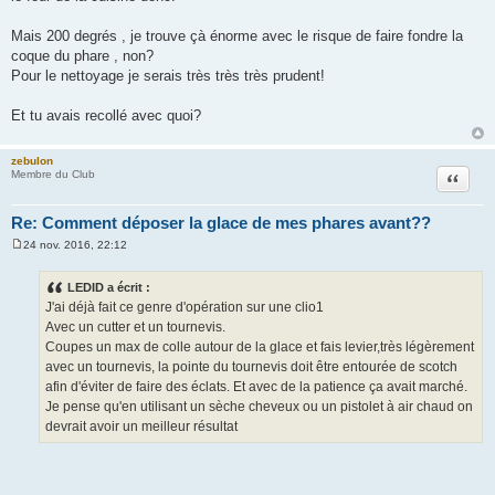
a
g
Mais 200 degrés , je trouve çà énorme avec le risque de faire fondre la
e
coque du phare , non?
Pour le nettoyage je serais très très très prudent!
Et tu avais recollé avec quoi?
zebulon
Citation
Membre du Club
Re: Comment déposer la glace de mes phares avant??
24 nov. 2016, 22:12
M
e
s
LEDID a écrit :
s
J'ai déjà fait ce genre d'opération sur une clio1
a
g
Avec un cutter et un tournevis.
e
Coupes un max de colle autour de la glace et fais levier,très légèrement
avec un tournevis, la pointe du tournevis doit être entourée de scotch
afin d'éviter de faire des éclats. Et avec de la patience ça avait marché.
Je pense qu'en utilisant un sèche cheveux ou un pistolet à air chaud on
devrait avoir un meilleur résultat