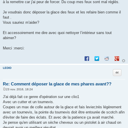
à la remettre car j'ai peur de forcer. Du coup mes feux sont mal réglés.
Je voudrais donc déposer la glace des feux et les refaire bien comme il
faut .
Vous sauriez m'aider?
Et accessoirement me dire avec quoi nettoyer l’intérieur sans tout
abimer?
Merci :merci:
Partager sur Facebook
Partager sur Twitte
Partager sur 
Partage
LEDID
Citation
Re: Comment déposer la glace de mes phares avant??
23 nov. 2016, 18:24
M
e
J'ai déjà fait ce genre d'opération sur une clio1
s
Avec un cutter et un tournevis.
s
a
Coupes un max de colle autour de la glace et fais levier,très légèrement
g
avec un tournevis, la pointe du tournevis doit être entourée de scotch afin
e
d'éviter de faire des éclats. Et avec de la patience ça avait marché.
Je pense qu'en utilisant un sèche cheveux ou un pistolet à air chaud on
devrait avoir un meilleur résultat