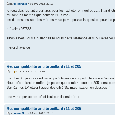
par
retour2kix
»
03 avr. 2012, 21:18
M
e
je regardais les antibrouillards pour les racheter en neuf et ça a l' air d
s
gti sont les mêmes que ceux de r11 turbo?
s
a
les dimensions sont les mêmes mais je me posais la question pour les po
g
e
ref valeo 067566
sinon savez vous si valeo fait toujours cette référence et si oui avez vo
merci d' avance
Re: compatibilité anti brouillard r11 et 205
par
jlez
»
04 avr. 2012, 14:30
M
e
En cibié 35, je crois qu'il n'y a que 2 types de support : fixation à l'arrièr
s
Nous, c'est fixation arrière, je pense quand même que sur 205, c'est parei
s
a
Sur r12, les LP étaient aussi des cibié 35, mais fixation en dessous ;)
g
e
Les vitres par contre, c'est tout pareil c'est sûr ;)
Re: compatibilité anti brouillard r11 et 205
par
retour2kix
»
04 avr. 2012, 22:14