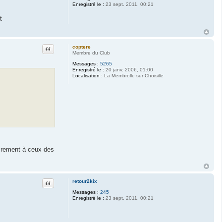
Enregistré le :
23 sept. 2011, 00:21
t
Citation
coptere
Membre du Club
Messages :
5265
Enregistré le :
20 janv. 2006, 01:00
Localisation :
La Membrolle sur Choisille
rairement à ceux des
Citation
retour2kix
Messages :
245
Enregistré le :
23 sept. 2011, 00:21