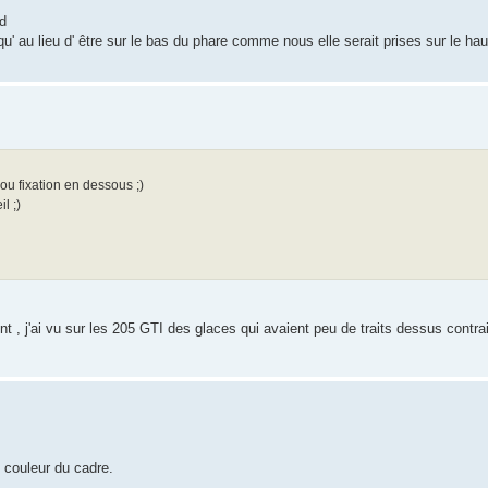
nd
qu' au lieu d' être sur le bas du phare comme nous elle serait prises sur le hau
e ou fixation en dessous ;)
l ;)
ent , j'ai vu sur les 205 GTI des glaces qui avaient peu de traits dessus cont
, couleur du cadre.