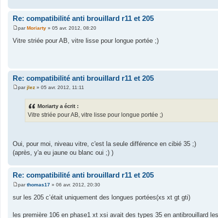
g
e
Re: compatibilité anti brouillard r11 et 205
par
Moriarty
»
05 avr. 2012, 08:20
M
e
Vitre striée pour AB, vitre lisse pour longue portée ;)
s
s
a
g
e
Re: compatibilité anti brouillard r11 et 205
par
jlez
»
05 avr. 2012, 11:11
M
e
s
Moriarty a écrit :
s
Vitre striée pour AB, vitre lisse pour longue portée ;)
a
g
e
Oui, pour moi, niveau vitre, c'est la seule différence en cibié 35 ;)
(après, y'a eu jaune ou blanc oui ;) )
Re: compatibilité anti brouillard r11 et 205
par
thomas17
»
06 avr. 2012, 20:30
M
e
sur les 205 c’était uniquement des longues portées(xs xt gt gti)
s
s
a
les première 106 en phase1 xt xsi avait des types 35 en antibrouillard le