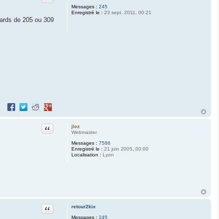
Messages :
245
Enregistré le :
23 sept. 2011, 00:21
llards de 205 ou 309
Partager sur Facebook
Partager sur Twitter
Partager sur Reddit
Partager sur Google+
Citation
jlez
Webmaster
Messages :
7586
Enregistré le :
21 juin 2005, 00:00
Localisation :
Lyon
Citation
retour2kix
Messages :
245