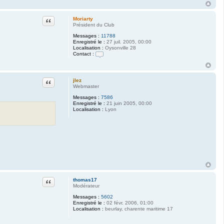
Citation
Moriarty
Président du Club
Messages :
11788
Enregistré le :
27 juil. 2005, 00:00
Localisation :
Oysonville 28
Contact :
C
o
n
t
Citation
jlez
a
Webmaster
c
t
Messages :
7586
e
Enregistré le :
21 juin 2005, 00:00
r
Localisation :
Lyon
M
o
r
i
a
r
t
y
Citation
thomas17
Modérateur
Messages :
5602
Enregistré le :
02 févr. 2006, 01:00
Localisation :
beurlay, charente maritime 17