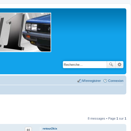
M’enregistrer
Connexion
8 messages • Page
1
sur
1
Citation
retour2kix