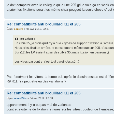
M
e
je doit comparer avec le collègue qui a une 205 gti je vois ça ce week e
s
a priori les fixations serait les même chez peugeot la seule chose c' est 
s
a
g
e
Re: compatibilité anti brouillard r11 et 205
par
coptere
»
04 avr. 2012, 22:37
M
e
s
jlez a écrit :
s
En cibié 35, je crois qu'il n'y a que 2 types de support : fixation à l'arrièr
a
g
Nous, c'est fixation arrière, je pense quand même que sur 205, c'est parei
e
Sur r12, les LP étaient aussi des cibié 35, mais fixation en dessous ;)
Les vitres par contre, c'est tout pareil c'est sûr ;)
Pas forcément les vitres, la forme oui, après le dessin dessus est différ
R9 R11. Ya peut être eu des variations ?
Re: compatibilité anti brouillard r11 et 205
par
retour2kix
»
04 avr. 2012, 22:53
M
e
apparemment il y a eu pas mal de variantes
s
point et système de fixation, striures sur les vitres, couleur de l' embase
s
a