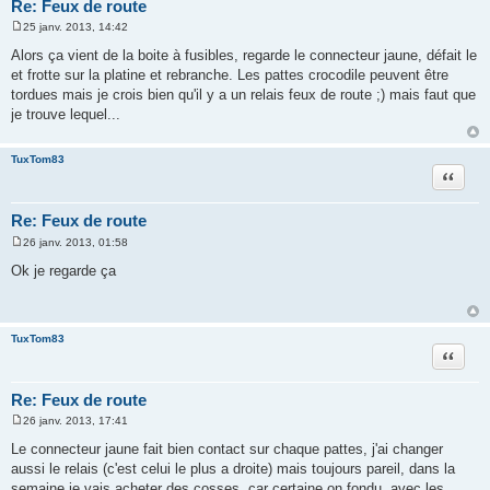
Re: Feux de route
25 janv. 2013, 14:42
M
e
Alors ça vient de la boite à fusibles, regarde le connecteur jaune, défait le
s
et frotte sur la platine et rebranche. Les pattes crocodile peuvent être
s
a
tordues mais je crois bien qu'il y a un relais feux de route ;) mais faut que
g
je trouve lequel...
e
TuxTom83
Citation
Re: Feux de route
26 janv. 2013, 01:58
M
e
Ok je regarde ça
s
s
a
g
e
TuxTom83
Citation
Re: Feux de route
26 janv. 2013, 17:41
M
e
Le connecteur jaune fait bien contact sur chaque pattes, j'ai changer
s
aussi le relais (c'est celui le plus a droite) mais toujours pareil, dans la
s
a
semaine je vais acheter des cosses, car certaine on fondu, avec les