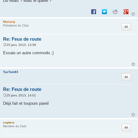
Du relais ? Mais le quelle ?
Partager sur Facebook
Partager sur Twitte
Partager sur 
Partage
Moriarty
Citation
Président du Club
Re: Feux de route
25 janv. 2013, 13:58
M
e
Essaie un autre commodo ;)
s
s
a
g
e
TuxTom83
Citation
Re: Feux de route
25 janv. 2013, 14:01
M
e
Déjà fait et toujours pareil
s
s
a
g
e
coptere
Citation
Membre du Club