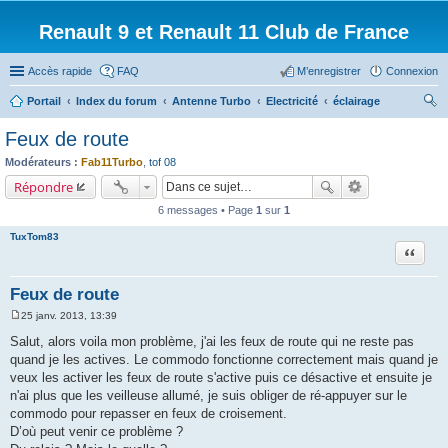
Renault 9 et Renault 11 Club de France
Accès rapide
FAQ
M’enregistrer
Connexion
Portail
Index du forum
Antenne Turbo
Electricité
éclairage
ec
Feux de route
her
Modérateurs :
Fab11Turbo
,
tof 08
ch
Répondre
er
6 messages • Page
1
sur
1
TuxTom83
Citation
Feux de route
25 janv. 2013, 13:39
M
e
Salut, alors voila mon problème, j'ai les feux de route qui ne reste pas
s
quand je les actives. Le commodo fonctionne correctement mais quand je
s
a
veux les activer les feux de route s'active puis ce désactive et ensuite je
g
n'ai plus que les veilleuse allumé, je suis obliger de ré-appuyer sur le
e
commodo pour repasser en feux de croisement.
D’où peut venir ce problème ?