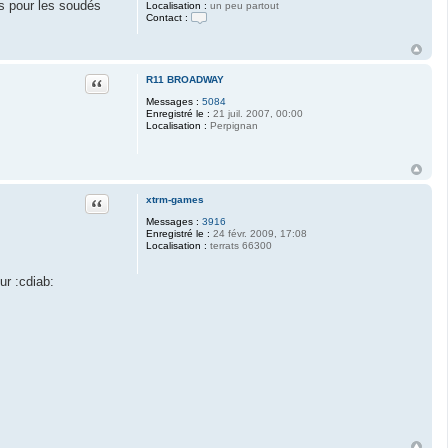
is pour les soudés
Localisation :
un peu partout
Contact :
C
o
n
t
a
Citation
R11 BROADWAY
c
Messages :
5084
t
Enregistré le :
21 juil. 2007, 00:00
e
Localisation :
Perpignan
r
S
a
y
e
n
v
Citation
xtrm-games
e
Messages :
3916
g
Enregistré le :
24 févr. 2009, 17:08
e
Localisation :
terrats 66300
t
a
ur :cdiab: