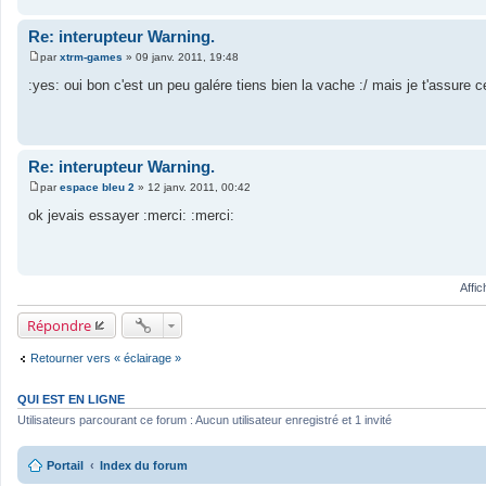
g
e
Re: interupteur Warning.
par
xtrm-games
»
09 janv. 2011, 19:48
M
e
:yes: oui bon c'est un peu galére tiens bien la vache :/ mais je t'assure c
s
s
a
g
e
Re: interupteur Warning.
par
espace bleu 2
»
12 janv. 2011, 00:42
M
e
ok jevais essayer :merci: :merci:
s
s
a
g
e
Affi
Répondre
Retourner vers « éclairage »
QUI EST EN LIGNE
Utilisateurs parcourant ce forum : Aucun utilisateur enregistré et 1 invité
Portail
Index du forum