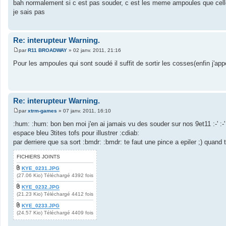
e
bah normalement si c est pas souder, c est les meme ampoules que celle d
s
je sais pas
s
a
g
e
Re: interupteur Warning.
par
R11 BROADWAY
»
02 janv. 2011, 21:16
M
e
Pour les ampoules qui sont soudé il suffit de sortir les cosses(enfin j'a
s
s
a
g
e
Re: interupteur Warning.
par
xtrm-games
»
07 janv. 2011, 16:10
M
e
:hum: :hum: bon ben moi j'en ai jamais vu des souder sur nos 9et11 :-' :-'
s
espace bleu 3tites tofs pour illustrer :cdiab:
s
a
par derriere que sa sort :bmdr: :bmdr: te faut une pince a epiler ;) quand 
g
e
FICHIERS JOINTS
KYE_0231.JPG
(27.06 Kio) Téléchargé 4392 fois
KYE_0232.JPG
(21.23 Kio) Téléchargé 4412 fois
KYE_0233.JPG
(24.57 Kio) Téléchargé 4409 fois