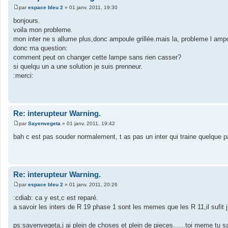
par
espace bleu 2
»
01 janv. 2011, 19:30
M
e
bonjours.
s
voila mon probleme.
s
a
mon inter ne s allume plus,donc ampoule grillée.mais la, probleme l amp
g
donc ma question:
e
comment peut on changer cette lampe sans rien casser?
si quelqu un a une solution je suis prenneur.
:merci:
Re: interupteur Warning.
par
Sayenvegeta
»
01 janv. 2011, 19:42
M
e
bah c est pas souder normalement, t as pas un inter qui traine quelque p
s
s
a
g
e
Re: interupteur Warning.
par
espace bleu 2
»
01 janv. 2011, 20:26
M
e
:cdiab: ca y est,c est reparé.
s
a savoir les inters de R 19 phase 1 sont les memes que les R 11,il sufit 
s
a
g
ps:sayenvegeta,j ai plein de choses et plein de pieces......toi meme tu sais
e