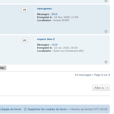
Citation
xtrm-games
Messages :
3916
Enregistré le :
24 févr. 2009, 17:08
Localisation :
terrats 66300
Citation
espace bleu 2
Messages :
1319
Enregistré le :
10 oct. 2010, 19:24
Localisation :
Saint Leu D'esserent (60)
14 messages • Page
1
sur
1
Aller à
L’équipe du forum
Supprimer les cookies du forum
Heures au format
UTC+02:00