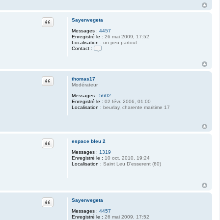
n
v
e
g
Citation
Sayenvegeta
e
t
Messages :
4457
a
Enregistré le :
26 mai 2009, 17:52
Localisation :
un peu partout
Contact :
C
o
n
t
a
Citation
thomas17
c
Modérateur
t
Messages :
5602
e
Enregistré le :
02 févr. 2006, 01:00
r
Localisation :
beurlay, charente maritime 17
S
a
y
e
n
v
Citation
espace bleu 2
e
g
Messages :
1319
e
Enregistré le :
10 oct. 2010, 19:24
t
Localisation :
Saint Leu D'esserent (60)
a
Citation
Sayenvegeta
Messages :
4457
Enregistré le :
26 mai 2009, 17:52