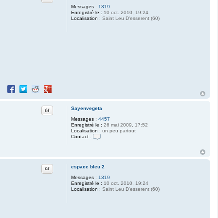
Messages :
1319
Enregistré le :
10 oct. 2010, 19:24
Localisation :
Saint Leu D'esserent (60)
Partager sur Facebook
Partager sur Twitter
Partager sur Reddit
Partager sur Google+
Citation
Sayenvegeta
Messages :
4457
Enregistré le :
26 mai 2009, 17:52
Localisation :
un peu partout
Contact :
C
o
n
t
a
Citation
espace bleu 2
c
Messages :
1319
t
Enregistré le :
10 oct. 2010, 19:24
e
Localisation :
Saint Leu D'esserent (60)
r
S
a
y
e