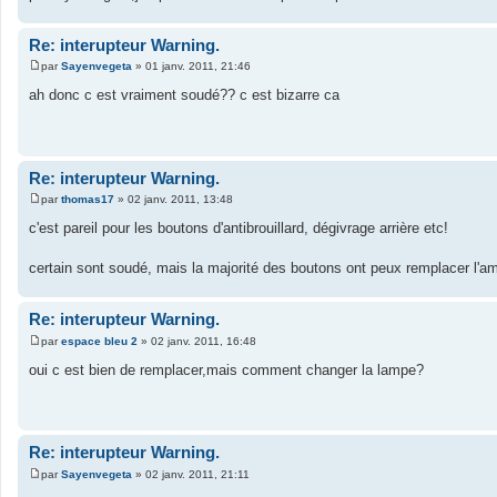
Re: interupteur Warning.
par
Sayenvegeta
»
01 janv. 2011, 21:46
M
e
ah donc c est vraiment soudé?? c est bizarre ca
s
s
a
g
e
Re: interupteur Warning.
par
thomas17
»
02 janv. 2011, 13:48
M
e
c'est pareil pour les boutons d'antibrouillard, dégivrage arrière etc!
s
s
a
certain sont soudé, mais la majorité des boutons ont peux remplacer l'a
g
e
Re: interupteur Warning.
par
espace bleu 2
»
02 janv. 2011, 16:48
M
e
oui c est bien de remplacer,mais comment changer la lampe?
s
s
a
g
e
Re: interupteur Warning.
par
Sayenvegeta
»
02 janv. 2011, 21:11
M