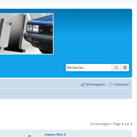
M’enregistrer
Connexion
14 messages • Page
1
sur
1
Citation
espace bleu 2