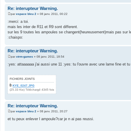
Re: interupteur Warning.
par
espace bleu 2
»
08 janv. 2011, 00:22
M
e
:merci: a toi.
s
mais les inter de R11 et R9 sont different.
s
a
sur les 9 toutes les ampoules se changent(heureusement)mais pas sur 
g
:chaispo:
e
Re: interupteur Warning.
par
xtrm-games
»
08 janv. 2011, 18:54
M
e
:yes: attaaaaaa j'ai aussi une 11 :yes: tu l'ouvre avec une lame fine et tu 
s
s
a
g
FICHIERS JOINTS
e
KYE_0247.JPG
(25.33 Kio) Téléchargé 4345 fois
Re: interupteur Warning.
par
espace bleu 2
»
08 janv. 2011, 20:27
M
e
et tu peux enlever l ampoule?car je n ai pas reussi.
s
s
a