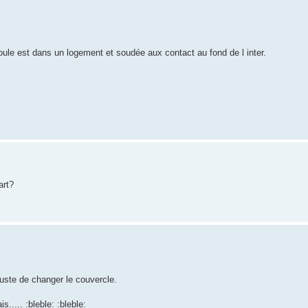
oule est dans un logement et soudée aux contact au fond de l inter.
art?
juste de changer le couvercle.
..... :bleble: :bleble: