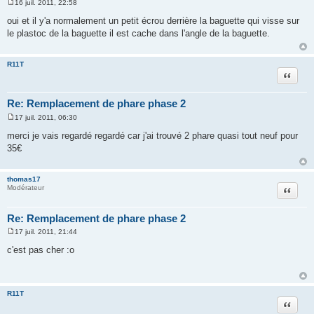
16 juil. 2011, 22:58
M
e
oui et il y'a normalement un petit écrou derrière la baguette qui visse sur
s
le plastoc de la baguette il est cache dans l'angle de la baguette.
s
a
g
e
R11T
Citation
Re: Remplacement de phare phase 2
17 juil. 2011, 06:30
M
e
merci je vais regardé regardé car j'ai trouvé 2 phare quasi tout neuf pour
s
35€
s
a
g
e
thomas17
Citation
Modérateur
Re: Remplacement de phare phase 2
17 juil. 2011, 21:44
M
e
c'est pas cher :o
s
s
a
g
e
R11T
Citation