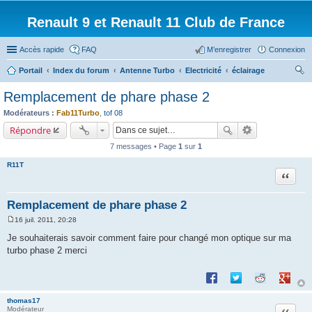
Renault 9 et Renault 11 Club de France
Accès rapide
FAQ
M’enregistrer
Connexion
Portail
Index du forum
Antenne Turbo
Electricité
éclairage
ec
Remplacement de phare phase 2
her
Modérateurs :
Fab11Turbo
,
tof 08
ch
Répondre
er
7 messages • Page
1
sur
1
R11T
Citation
Remplacement de phare phase 2
16 juil. 2011, 20:28
M
e
Je souhaiterais savoir comment faire pour changé mon optique sur ma
s
turbo phase 2 merci
s
a
g
Partager sur Facebook
Partager sur Twitte
Partager sur 
Partage
e
thomas17
Citation
Modérateur