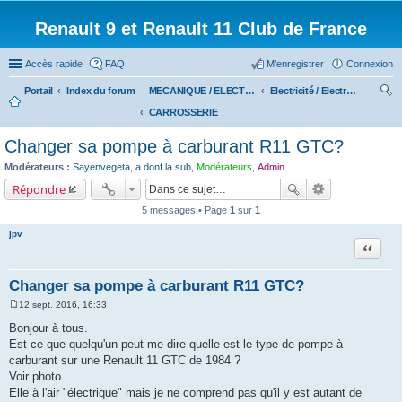
Renault 9 et Renault 11 Club de France
Accès rapide
FAQ
M’enregistrer
Connexion
Portail
Index du forum
MECANIQUE / ELECTRICITE
Electricité / Electronique
CARROSSERIE
ec
her
Changer sa pompe à carburant R11 GTC?
ch
Modérateurs :
Sayenvegeta
,
a donf la sub
,
Modérateurs
,
Admin
er
Répondre
5 messages • Page
1
sur
1
jpv
Citation
Changer sa pompe à carburant R11 GTC?
12 sept. 2016, 16:33
M
e
Bonjour à tous.
s
Est-ce que quelqu'un peut me dire quelle est le type de pompe à
s
a
carburant sur une Renault 11 GTC de 1984 ?
g
Voir photo...
e
Elle à l'air "électrique" mais je ne comprend pas qu'il y est autant de