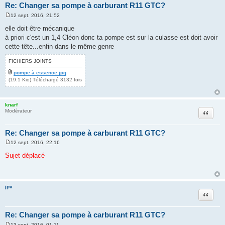
Re: Changer sa pompe à carburant R11 GTC?
12 sept. 2016, 21:52
M
e
elle doit être mécanique
s
à priori c'est un 1,4 Cléon donc ta pompe est sur la culasse est doit avoir
s
a
cette tête...enfin dans le même genre
g
e
FICHIERS JOINTS
pompe à essence.jpg
(19.1 Kio) Téléchargé 3132 fois
knarf
Citation
Modérateur
Re: Changer sa pompe à carburant R11 GTC?
12 sept. 2016, 22:16
M
e
Sujet déplacé
s
s
a
g
e
jpv
Citation
Re: Changer sa pompe à carburant R11 GTC?
13 sept. 2016, 01:11