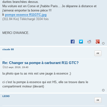
durites branchées dessus.
Ma voiture est en Corse et j'habite Paris... Je dépanne à distance et
j'aimerai emporter la bonne pièce !!!
pompe essence R11GTC.jpg
(311.84 Kio) Téléchargé 3104 fois
MERCI D'AVANCE.
Partager sur Facebook
Partager sur Twitte
Partager sur 
Partage
claude 88
Citation
Re: Changer sa pompe à carburant R11 GTC?
12 sept. 2016, 19:40
M
e
la photo que tu as mis est une jauge à essence ;)
s
s
a
ci c'est la pompe à essence qui est HS, elle se trouve dans le
g
compartiment moteur (devant)
e
LEDID
Citation