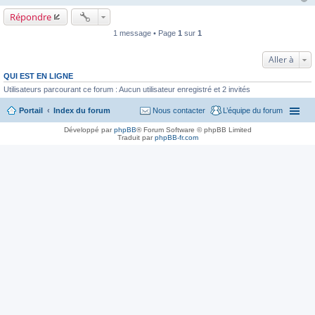
Répondre
1 message • Page
1
sur
1
Aller à
QUI EST EN LIGNE
Utilisateurs parcourant ce forum : Aucun utilisateur enregistré et 2 invités
Portail
Index du forum
Nous contacter
L’équipe du forum
Développé par
phpBB
® Forum Software © phpBB Limited
Traduit par
phpBB-fr.com