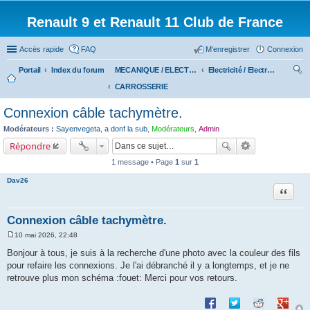
Renault 9 et Renault 11 Club de France
Accès rapide
FAQ
M’enregistrer
Connexion
Portail
Index du forum
MECANIQUE / ELECTRICITE
Electricité / Electronique
CARROSSERIE
ec
her
Connexion câble tachymètre.
ch
Modérateurs :
Sayenvegeta
,
a donf la sub
,
Modérateurs
,
Admin
er
Répondre
1 message • Page
1
sur
1
Dav26
Citation
Connexion câble tachymètre.
10 mai 2026, 22:48
M
e
Bonjour à tous, je suis à la recherche d'une photo avec la couleur des fils
s
pour refaire les connexions. Je l'ai débranché il y a longtemps, et je ne
s
a
retrouve plus mon schéma :fouet: Merci pour vos retours.
g
e
Partager sur Facebook
Partager sur Twitte
Partager sur 
Partage