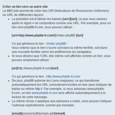
Créer un lien vers un autre site
Le BBCode permet de créer des URI (Indicateurs de Ressources Uniformes)
ou URL de différentes façons.
La première est d’utiliser les balises
[url=][/url]
, ce que vous saisirez
après le signe
=
se comportera comme une URL. Par exemple, pour un
lien vers phpBB-fr.com, vous pouvez utiliser :
[url=http://www.phpbb-fr.com/]
Visitez phpBB !
[/url]
Ce qui générera le lien :
Visitez phpBB !
Vous noterez que le lien s’ouvre soit dans la même fenêtre, soit dans
une nouvelle fenêtre selon les préférences du navigateur.
Si vous désirez que l’URL elle-même soit affichée comme un lien, vous
pouvez simplement utiliser :
[url]
http://www.phpbb-fr.com/
[/url]
Ce qui générera le lien :
http://www.phpbb-fr.com/
De plus, phpBB autorise les
Liens magiques
, ce qui transforme
automatiquement les URL correctement écrites en lien sans indiquer de
balise ou même http://. Par exemple, si vous saisissez www.phpbb-
fr.com, un lien
www.phpbb-fr.com
sera affiché automatiquement à la
lecture de votre message.
La même chose s’applique aux adresses e-mails, vous pouvez indiquer
l’adresse explicitement, comme par exemple :
[email]
personne@domain.adr
[/email]