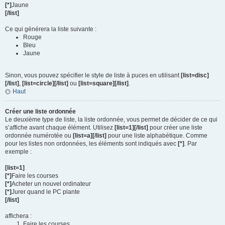
[*]
Jaune
[/list]
Ce qui générera la liste suivante :
Rouge
Bleu
Jaune
Sinon, vous pouvez spécifier le style de liste à puces en utilisant
[list=disc]
[/list]
,
[list=circle][/list]
ou
[list=square][/list]
.
Haut
Créer une liste ordonnée
Le deuxième type de liste, la liste ordonnée, vous permet de décider de ce qui
s’affiche avant chaque élément. Utilisez
[list=1][/list]
pour créer une liste
ordonnée numérotée ou
[list=a][/list]
pour une liste alphabétique. Comme
pour les listes non ordonnées, les éléments sont indiqués avec
[*]
. Par
exemple :
[list=1]
[*]
Faire les courses
[*]
Acheter un nouvel ordinateur
[*]
Jurer quand le PC plante
[/list]
affichera :
Faire les courses