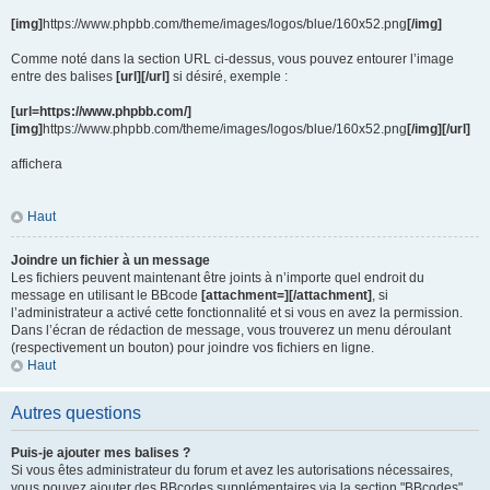
[img]
https://www.phpbb.com/theme/images/logos/blue/160x52.png
[/img]
Comme noté dans la section URL ci-dessus, vous pouvez entourer l’image
entre des balises
[url][/url]
si désiré, exemple :
[url=https://www.phpbb.com/]
[img]
https://www.phpbb.com/theme/images/logos/blue/160x52.png
[/img][/url]
affichera
Haut
Joindre un fichier à un message
Les fichiers peuvent maintenant être joints à n’importe quel endroit du
message en utilisant le BBcode
[attachment=][/attachment]
, si
l’administrateur a activé cette fonctionnalité et si vous en avez la permission.
Dans l’écran de rédaction de message, vous trouverez un menu déroulant
(respectivement un bouton) pour joindre vos fichiers en ligne.
Haut
Autres questions
Puis-je ajouter mes balises ?
Si vous êtes administrateur du forum et avez les autorisations nécessaires,
vous pouvez ajouter des BBcodes supplémentaires via la section "BBcodes"