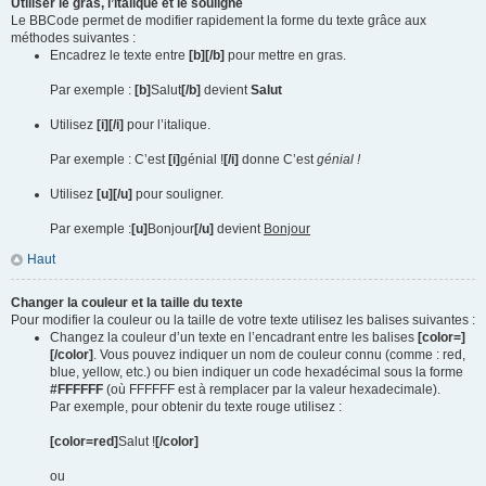
Utiliser le gras, l’italique et le souligné
Le BBCode permet de modifier rapidement la forme du texte grâce aux
méthodes suivantes :
Encadrez le texte entre
[b][/b]
pour mettre en gras.
Par exemple :
[b]
Salut
[/b]
devient
Salut
Utilisez
[i][/i]
pour l’italique.
Par exemple : C’est
[i]
génial !
[/i]
donne C’est
génial !
Utilisez
[u][/u]
pour souligner.
Par exemple :
[u]
Bonjour
[/u]
devient
Bonjour
Haut
Changer la couleur et la taille du texte
Pour modifier la couleur ou la taille de votre texte utilisez les balises suivantes :
Changez la couleur d’un texte en l’encadrant entre les balises
[color=]
[/color]
. Vous pouvez indiquer un nom de couleur connu (comme : red,
blue, yellow, etc.) ou bien indiquer un code hexadécimal sous la forme
#FFFFFF
(où FFFFFF est à remplacer par la valeur hexadecimale).
Par exemple, pour obtenir du texte rouge utilisez :
[color=red]
Salut !
[/color]
ou