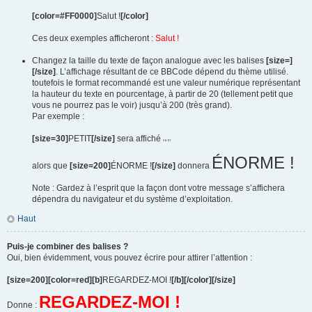
[color=#FF0000]
Salut !
[/color]
Ces deux exemples afficheront :
Salut !
Changez la taille du texte de façon analogue avec les balises
[size=]
[/size]
. L’affichage résultant de ce BBCode dépend du thème utilisé.
toutefois le format recommandé est une valeur numérique représentant
la hauteur du texte en pourcentage, à partir de 20 (tellement petit que
vous ne pourrez pas le voir) jusqu’à 200 (très grand).
Par exemple :
[size=30]
PETIT
[/size]
sera affiché
PETIT
ÉNORME !
alors que
[size=200]
ÉNORME !
[/size]
donnera
Note : Gardez à l’esprit que la façon dont votre message s’affichera
dépendra du navigateur et du système d’exploitation.
Haut
Puis-je combiner des balises ?
Oui, bien évidemment, vous pouvez écrire pour attirer l’attention :
[size=200][color=red][b]
REGARDEZ-MOI !
[/b][/color][/size]
REGARDEZ-MOI !
Donne :