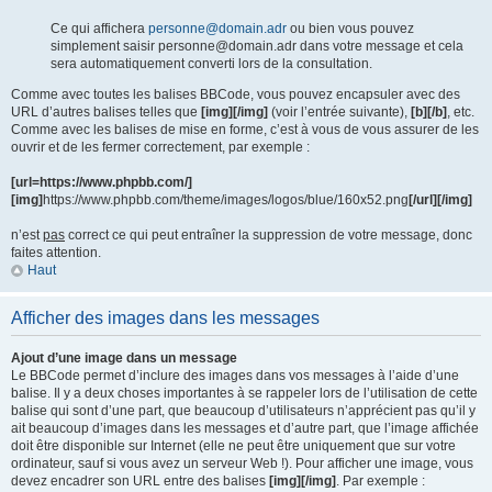
Ce qui affichera
personne@domain.adr
ou bien vous pouvez
simplement saisir personne@domain.adr dans votre message et cela
sera automatiquement converti lors de la consultation.
Comme avec toutes les balises BBCode, vous pouvez encapsuler avec des
URL d’autres balises telles que
[img][/img]
(voir l’entrée suivante),
[b][/b]
, etc.
Comme avec les balises de mise en forme, c’est à vous de vous assurer de les
ouvrir et de les fermer correctement, par exemple :
[url=https://www.phpbb.com/]
[img]
https://www.phpbb.com/theme/images/logos/blue/160x52.png
[/url][/img]
n’est
pas
correct ce qui peut entraîner la suppression de votre message, donc
faites attention.
Haut
Afficher des images dans les messages
Ajout d’une image dans un message
Le BBCode permet d’inclure des images dans vos messages à l’aide d’une
balise. Il y a deux choses importantes à se rappeler lors de l’utilisation de cette
balise qui sont d’une part, que beaucoup d’utilisateurs n’apprécient pas qu’il y
ait beaucoup d’images dans les messages et d’autre part, que l’image affichée
doit être disponible sur Internet (elle ne peut être uniquement que sur votre
ordinateur, sauf si vous avez un serveur Web !). Pour afficher une image, vous
devez encadrer son URL entre des balises
[img][/img]
. Par exemple :