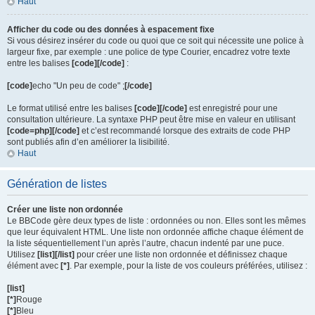
Haut
Afficher du code ou des données à espacement fixe
Si vous désirez insérer du code ou quoi que ce soit qui nécessite une police à
largeur fixe, par exemple : une police de type Courier, encadrez votre texte
entre les balises
[code][/code]
:
[code]
echo "Un peu de code" ;
[/code]
Le format utilisé entre les balises
[code][/code]
est enregistré pour une
consultation ultérieure. La syntaxe PHP peut être mise en valeur en utilisant
[code=php][/code]
et c’est recommandé lorsque des extraits de code PHP
sont publiés afin d’en améliorer la lisibilité.
Haut
Génération de listes
Créer une liste non ordonnée
Le BBCode gère deux types de liste : ordonnées ou non. Elles sont les mêmes
que leur équivalent HTML. Une liste non ordonnée affiche chaque élément de
la liste séquentiellement l’un après l’autre, chacun indenté par une puce.
Utilisez
[list][/list]
pour créer une liste non ordonnée et définissez chaque
élément avec
[*]
. Par exemple, pour la liste de vos couleurs préférées, utilisez :
[list]
[*]
Rouge
[*]
Bleu