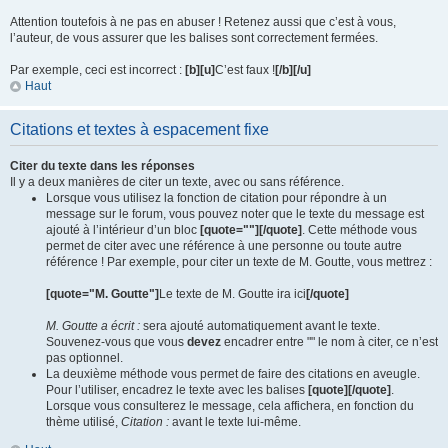
Attention toutefois à ne pas en abuser ! Retenez aussi que c’est à vous,
l’auteur, de vous assurer que les balises sont correctement fermées.
Par exemple, ceci est incorrect :
[b][u]
C’est faux !
[/b][/u]
Haut
Citations et textes à espacement fixe
Citer du texte dans les réponses
Il y a deux manières de citer un texte, avec ou sans référence.
Lorsque vous utilisez la fonction de citation pour répondre à un
message sur le forum, vous pouvez noter que le texte du message est
ajouté à l’intérieur d’un bloc
[quote=""][/quote]
. Cette méthode vous
permet de citer avec une référence à une personne ou toute autre
référence ! Par exemple, pour citer un texte de M. Goutte, vous mettrez :
[quote="M. Goutte"]
Le texte de M. Goutte ira ici
[/quote]
M. Goutte a écrit :
sera ajouté automatiquement avant le texte.
Souvenez-vous que vous
devez
encadrer entre "" le nom à citer, ce n’est
pas optionnel.
La deuxième méthode vous permet de faire des citations en aveugle.
Pour l’utiliser, encadrez le texte avec les balises
[quote][/quote]
.
Lorsque vous consulterez le message, cela affichera, en fonction du
thème utilisé,
Citation :
avant le texte lui-même.