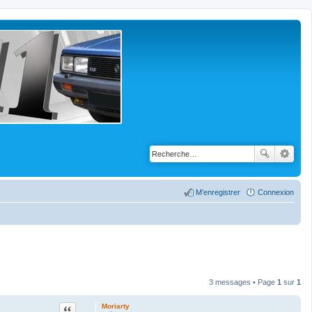
M’enregistrer
Connexion
3 messages • Page
1
sur
1
Citation
Moriarty