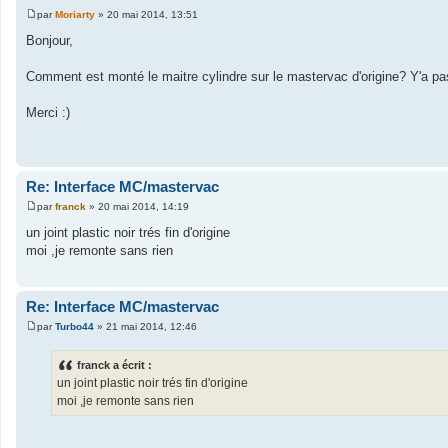
par
Moriarty
»
20 mai 2014, 13:51
M
e
Bonjour,
s
s
a
Comment est monté le maitre cylindre sur le mastervac d'origine? Y'a pas 
g
e
Merci :)
Re: Interface MC/mastervac
par
franck
»
20 mai 2014, 14:19
M
e
un joint plastic noir trés fin d'origine
s
moi ,je remonte sans rien
s
a
g
e
Re: Interface MC/mastervac
par
Turbo44
»
21 mai 2014, 12:46
M
e
s
franck a écrit :
s
un joint plastic noir trés fin d'origine
a
g
moi ,je remonte sans rien
e