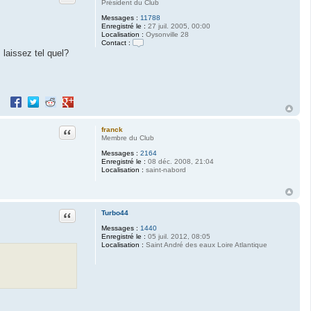
Président du Club
Messages :
11788
Enregistré le :
27 juil. 2005, 00:00
Localisation :
Oysonville 28
Contact :
C
 laissez tel quel?
o
n
t
a
c
Partager sur Facebook
Partager sur Twitter
Partager sur Reddit
Partager sur Google+
t
e
r
M
Citation
franck
o
Membre du Club
r
i
Messages :
2164
a
Enregistré le :
08 déc. 2008, 21:04
r
Localisation :
saint-nabord
t
y
Citation
Turbo44
Messages :
1440
Enregistré le :
05 juil. 2012, 08:05
Localisation :
Saint André des eaux Loire Atlantique