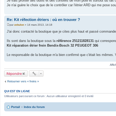
Je vais profiter des outils et des conseils de mon pote et surtout du fait 
s
Je n'ai guère le choix que de le contrôler car l'étrier ARD qui me pose souc
s
a
g
e
Re: Kit réfection étriers : où en trouver ?
par
zebulon
»
14 mars 2013, 14:18
M
e
J'ai donc contacté la boutique que je cites plus haut et passé commande 
s
s
a
Ils sont dans la boutique sous la
référence 251211828131
qui correspond
g
Kit réparation étrier frein Bendix-Bosch 32 PEUGEOT 306
e
Le responsable de la boutique m'a bien confirmé que c'était les mêmes. V
Affi
Répondre
Retourner vers « freins »
QUI EST EN LIGNE
Utilisateurs parcourant ce forum : Aucun utilisateur enregistré et 0 invité
Portail
Index du forum