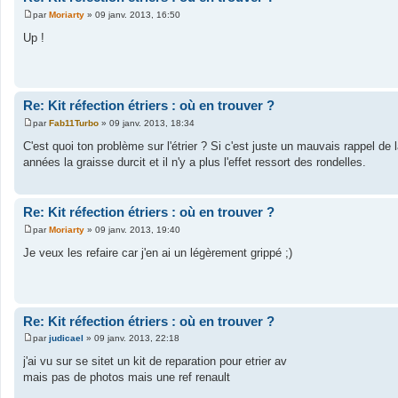
par
Moriarty
»
09 janv. 2013, 16:50
M
e
Up !
s
s
a
g
e
Re: Kit réfection étriers : où en trouver ?
par
Fab11Turbo
»
09 janv. 2013, 18:34
M
e
C'est quoi ton problème sur l'étrier ? Si c'est juste un mauvais rappel de
s
années la graisse durcit et il n'y a plus l'effet ressort des rondelles.
s
a
g
e
Re: Kit réfection étriers : où en trouver ?
par
Moriarty
»
09 janv. 2013, 19:40
M
e
Je veux les refaire car j'en ai un légèrement grippé ;)
s
s
a
g
e
Re: Kit réfection étriers : où en trouver ?
par
judicael
»
09 janv. 2013, 22:18
M
e
j'ai vu sur se sitet un kit de reparation pour etrier av
s
mais pas de photos mais une ref renault
s
a