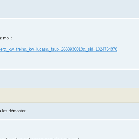
ez moi :
_kw=etrier&_kw=frein&_kw=lucas&_fsub=2883936018&_sid=1024734878
à les démonter.