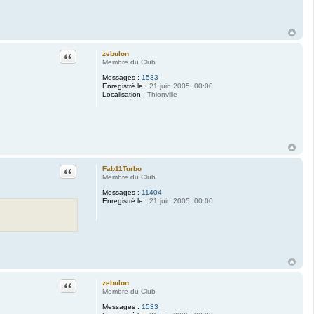
r
i
a
r
t
y
Citation
zebulon
Membre du Club
Messages :
1533
Enregistré le :
21 juin 2005, 00:00
Localisation :
Thionville
Citation
Fab11Turbo
Membre du Club
Messages :
11404
Enregistré le :
21 juin 2005, 00:00
Citation
zebulon
Membre du Club
Messages :
1533