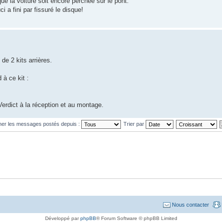
que la voiture soit encore perchée sur le pont.
i a fini par fissuré le disque!
de 2 kits arrières.
 à ce kit :
erdict à la réception et au montage.
cher les messages postés depuis :
Trier par
Nous contacter
Développé par
phpBB
® Forum Software © phpBB Limited