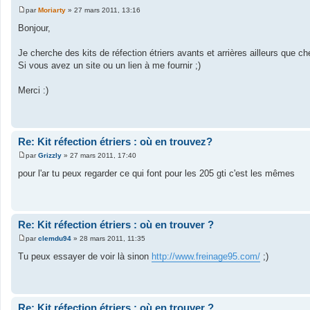
par
Moriarty
»
27 mars 2011, 13:16
M
e
Bonjour,
s
s
a
Je cherche des kits de réfection étriers avants et arrières ailleurs que c
g
Si vous avez un site ou un lien à me fournir ;)
e
Merci :)
Re: Kit réfection étriers : où en trouvez?
par
Grizzly
»
27 mars 2011, 17:40
M
e
pour l'ar tu peux regarder ce qui font pour les 205 gti c'est les mêmes
s
s
a
g
e
Re: Kit réfection étriers : où en trouver ?
par
clemdu94
»
28 mars 2011, 11:35
M
e
Tu peux essayer de voir là sinon
http://www.freinage95.com/
;)
s
s
a
g
e
Re: Kit réfection étriers : où en trouver ?