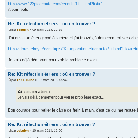
g
http://www.123pieceauto.com/renault-9-l ... tml?list=1
e
A voir :bah:
Re: Kit réfection étriers : où en trouver ?
par
zebulon
»
09 mars 2013, 22:38
M
e
J'ai aussi un étier grippé à l'arrière et j'ai trouvé çà dernièrement vers ch
s
s
a
http://stores.ebay.fr/agristap57/Kit-reparation-etrier-auto-/_i.html?
g
e
Je vais déjà démonter pour voir le problème exact...
Re: Kit réfection étriers : où en trouver ?
par
Fab11Turbo
»
10 mars 2013, 09:43
M
e
s
zebulon a écrit :
s
Je vais déjà démonter pour voir le problème exact...
a
g
e
Bon courage pour retirer le câble de frein à main, c'est ce qui me rebute 
Re: Kit réfection étriers : où en trouver ?
par
zebulon
»
10 mars 2013, 12:00
M
e