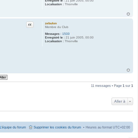
Enregistré le :
21 juin 2005, 00:00
Localisation :
Thionville
Citation
zebulon
Membre du Club
Messages :
1533
Enregistré le :
21 juin 2005, 00:00
Localisation :
Thionville
11 messages • Page
1
sur
1
Aller à
L’équipe du forum
Supprimer les cookies du forum
Heures au format
UTC+02:00