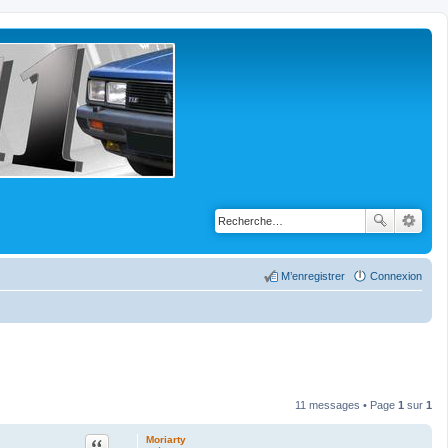
M’enregistrer
Connexion
11 messages • Page
1
sur
1
Citation
Moriarty