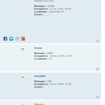
Président du Club
Messages :
11788
Enregistré le :
27 juil. 2005, 00:00
Localisation :
Oysonville 28
Contact :
C
o
n
t
a
c
t
e
Partager sur Facebook
Partager sur Twitter
Partager sur Reddit
Partager sur Google+
r
M
o
Citation
Grizzly
r
i
Messages :
8160
a
Enregistré le :
19 févr. 2009, 12:05
r
Localisation :
92
t
y
Citation
clemdu94
Messages :
245
Enregistré le :
30 oct. 2006, 01:00
Contact :
C
o
n
t
a
c
Citation
Moriarty