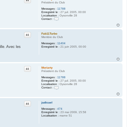
t
Président du Club
e
Messages :
11788
r
Enregistré le :
27 juil. 2005, 00:00
c
Localisation :
Oysonville 28
l
Contact :
e
m
C
d
o
u
n
9
t
Citation
Fab11Turbo
4
a
Membre du Club
c
t
Messages :
11404
lle. Avec les
e
Enregistré le :
21 juin 2005, 00:00
r
M
o
r
i
a
Citation
Moriarty
r
Président du Club
t
y
Messages :
11788
Enregistré le :
27 juil. 2005, 00:00
Localisation :
Oysonville 28
Contact :
C
o
n
t
Citation
judicael
a
c
Messages :
474
t
Enregistré le :
23 mai 2009, 15:58
e
Localisation :
marne 51
r
M
o