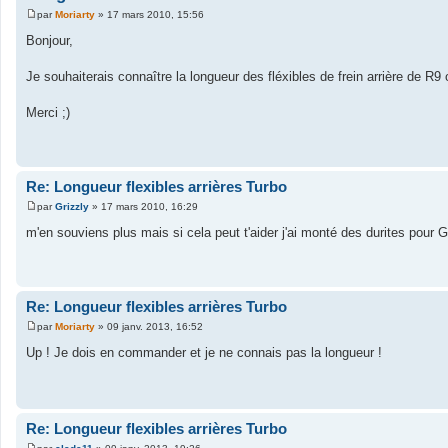
par
Moriarty
»
17 mars 2010, 15:56
M
e
Bonjour,
s
s
a
Je souhaiterais connaître la longueur des fléxibles de frein arrière de 
g
e
Merci ;)
Re: Longueur flexibles arrières Turbo
par
Grizzly
»
17 mars 2010, 16:29
M
e
m'en souviens plus mais si cela peut t'aider j'ai monté des durites pour 
s
s
a
g
e
Re: Longueur flexibles arrières Turbo
par
Moriarty
»
09 janv. 2013, 16:52
M
e
Up ! Je dois en commander et je ne connais pas la longueur !
s
s
a
g
e
Re: Longueur flexibles arrières Turbo