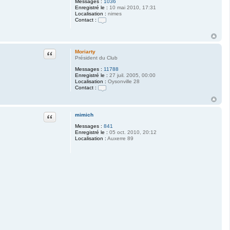
c
Messages :
1036
t
Enregistré le :
10 mai 2010, 17:31
e
Localisation :
nimes
r
Contact :
M
C
o
o
r
n
i
t
a
a
Citation
Moriarty
r
c
Président du Club
t
t
y
Messages :
11788
e
Enregistré le :
27 juil. 2005, 00:00
r
Localisation :
Oysonville 28
c
Contact :
l
e
C
d
o
e
n
1
t
Citation
mimich
1
a
c
Messages :
841
t
Enregistré le :
05 oct. 2010, 20:12
e
Localisation :
Auxerre 89
r
M
o
r
i
a
r
t
y