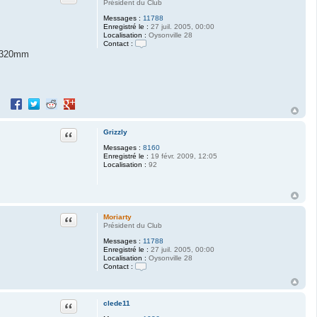
Président du Club
Messages :
11788
Enregistré le :
27 juil. 2005, 00:00
Localisation :
Oysonville 28
Contact :
C
et 320mm
o
n
t
a
c
Partager sur Facebook
Partager sur Twitter
Partager sur Reddit
Partager sur Google+
t
e
r
M
Citation
Grizzly
o
r
Messages :
8160
i
Enregistré le :
19 févr. 2009, 12:05
a
Localisation :
92
r
t
y
Citation
Moriarty
Président du Club
Messages :
11788
Enregistré le :
27 juil. 2005, 00:00
Localisation :
Oysonville 28
Contact :
C
o
n
t
Citation
clede11
a