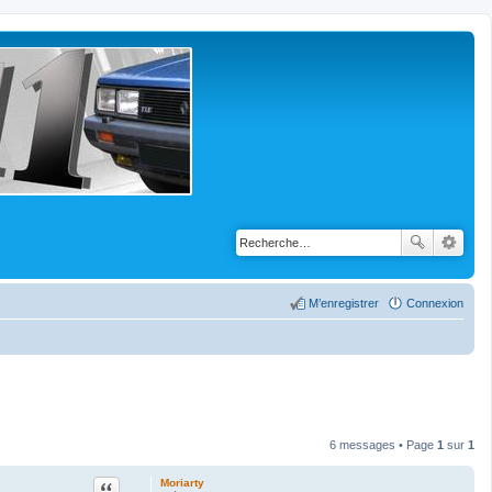
M’enregistrer
Connexion
6 messages • Page
1
sur
1
Citation
Moriarty