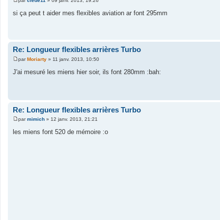
par
clede11
»
09 janv. 2013, 19:26
M
e
si ça peut t aider mes flexibles aviation ar font 295mm
s
s
a
g
e
Re: Longueur flexibles arrières Turbo
par
Moriarty
»
11 janv. 2013, 10:50
M
e
J'ai mesuré les miens hier soir, ils font 280mm :bah:
s
s
a
g
e
Re: Longueur flexibles arrières Turbo
par
mimich
»
12 janv. 2013, 21:21
M
e
les miens font 520 de mémoire :o
s
s
a
g
e