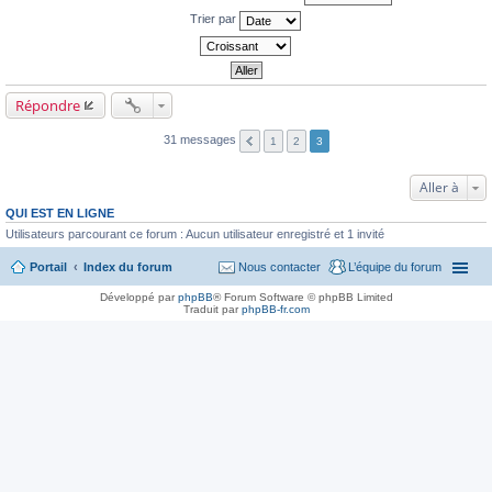
Trier par
Répondre
31 messages
1
2
3
Aller à
QUI EST EN LIGNE
Utilisateurs parcourant ce forum : Aucun utilisateur enregistré et 1 invité
Portail
Index du forum
Nous contacter
L’équipe du forum
Développé par
phpBB
® Forum Software © phpBB Limited
Traduit par
phpBB-fr.com