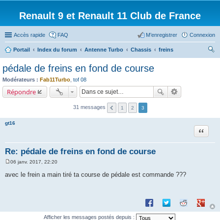
Renault 9 et Renault 11 Club de France
Accès rapide
FAQ
M’enregistrer
Connexion
Portail
Index du forum
Antenne Turbo
Chassis
freins
ec
pédale de freins en fond de course
her
Modérateurs :
Fab11Turbo
,
tof 08
ch
Répondre
er
31 messages
1
2
3
gt16
Citation
Re: pédale de freins en fond de course
06 janv. 2017, 22:20
M
e
avec le frein a main tiré ta course de pédale est commande ???
s
s
a
g
Partager sur Facebook
Partager sur Twitte
Partager sur 
Partage
e
Afficher les messages postés depuis :