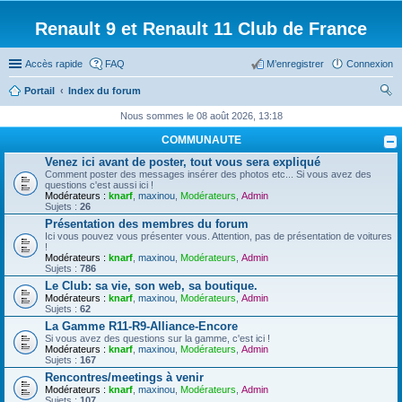
Renault 9 et Renault 11 Club de France
Accès rapide
FAQ
M’enregistrer
Connexion
Portail
Index du forum
ec
Nous sommes le 08 août 2026, 13:18
her
COMMUNAUTE
ch
Venez ici avant de poster, tout vous sera expliqué
Comment poster des messages insérer des photos etc... Si vous avez des
er
questions c'est aussi ici !
Modérateurs :
knarf
,
maxinou
,
Modérateurs
,
Admin
Sujets :
26
Présentation des membres du forum
Ici vous pouvez vous présenter vous. Attention, pas de présentation de voitures
!
Modérateurs :
knarf
,
maxinou
,
Modérateurs
,
Admin
Sujets :
786
Le Club: sa vie, son web, sa boutique.
Modérateurs :
knarf
,
maxinou
,
Modérateurs
,
Admin
Sujets :
62
La Gamme R11-R9-Alliance-Encore
Si vous avez des questions sur la gamme, c'est ici !
Modérateurs :
knarf
,
maxinou
,
Modérateurs
,
Admin
Sujets :
167
Rencontres/meetings à venir
Modérateurs :
knarf
,
maxinou
,
Modérateurs
,
Admin
Sujets :
107