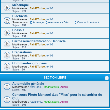
Sujets :
273
Mécanique
Modérateurs :
Fab11Turbo
,
tof 08
Sujets :
422
Electricité
Modérateurs :
Fab11Turbo
,
tof 08
Sous-forums :
éclairage
,
Alternateur - Démarreur
,
Compartiment moteur
Sujets :
151
Chassis
Modérateurs :
Fab11Turbo
,
tof 08
Sujets :
137
Carrosserie/Identification/Habitacle
Modérateurs :
Fab11Turbo
,
tof 08
Sujets :
118
Préparations
Modérateurs :
Fab11Turbo
,
tof 08
Sujets :
59
Commandes groupées
Modérateurs :
Fab11Turbo
,
tof 08
Sujets :
30
SECTION LIBRE
Automobile générale
Modérateurs :
Axel34440
,
Modérateurs
,
Admin
Sujets :
402
Concours Photo Mensuel :Les "Miss" pour le calendrier du
Club
Modérateurs :
Axel34440
,
Modérateurs
,
Admin
Sujets :
106