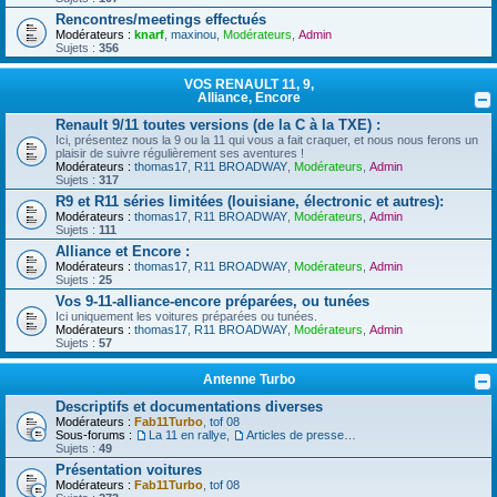
Rencontres/meetings effectués
Modérateurs :
knarf
,
maxinou
,
Modérateurs
,
Admin
Sujets :
356
VOS RENAULT 11, 9,
Alliance, Encore
Renault 9/11 toutes versions (de la C à la TXE) :
Ici, présentez nous la 9 ou la 11 qui vous a fait craquer, et nous nous ferons un
plaisir de suivre régulièrement ses aventures !
Modérateurs :
thomas17
,
R11 BROADWAY
,
Modérateurs
,
Admin
Sujets :
317
R9 et R11 séries limitées (louisiane, électronic et autres):
Modérateurs :
thomas17
,
R11 BROADWAY
,
Modérateurs
,
Admin
Sujets :
111
Alliance et Encore :
Modérateurs :
thomas17
,
R11 BROADWAY
,
Modérateurs
,
Admin
Sujets :
25
Vos 9-11-alliance-encore préparées, ou tunées
Ici uniquement les voitures préparées ou tunées.
Modérateurs :
thomas17
,
R11 BROADWAY
,
Modérateurs
,
Admin
Sujets :
57
Antenne Turbo
Descriptifs et documentations diverses
Modérateurs :
Fab11Turbo
,
tof 08
Sous-forums :
La 11 en rallye
,
Articles de presse/Brochures
Sujets :
49
Présentation voitures
Modérateurs :
Fab11Turbo
,
tof 08