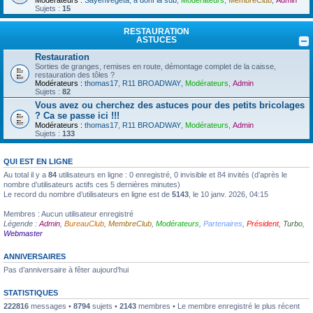
Modérateurs :
Sayenvegeta
,
a donf la sub
,
Modérateurs
,
MembreClub
,
Admin
Sujets :
15
RESTAURATION
ASTUCES
Restauration
Sorties de granges, remises en route, démontage complet de la caisse,
restauration des tôles ?
Modérateurs :
thomas17
,
R11 BROADWAY
,
Modérateurs
,
Admin
Sujets :
82
Vous avez ou cherchez des astuces pour des petits bricolages
? Ca se passe ici !!!
Modérateurs :
thomas17
,
R11 BROADWAY
,
Modérateurs
,
Admin
Sujets :
133
QUI EST EN LIGNE
Au total il y a
84
utilisateurs en ligne : 0 enregistré, 0 invisible et 84 invités (d’après le
nombre d’utilisateurs actifs ces 5 dernières minutes)
Le record du nombre d’utilisateurs en ligne est de
5143
, le 10 janv. 2026, 04:15
Membres : Aucun utilisateur enregistré
Légende :
Admin
,
BureauClub
,
MembreClub
,
Modérateurs
,
Partenaires
,
Président
,
Turbo
,
Webmaster
ANNIVERSAIRES
Pas d’anniversaire à fêter aujourd’hui
STATISTIQUES
222816
messages •
8794
sujets •
2143
membres • Le membre enregistré le plus récent