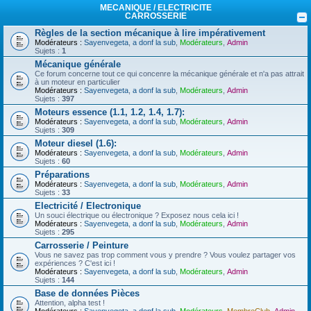
MECANIQUE / ELECTRICITE
CARROSSERIE
Règles de la section mécanique à lire impérativement
Modérateurs :
Sayenvegeta
,
a donf la sub
,
Modérateurs
,
Admin
Sujets :
1
Mécanique générale
Ce forum concerne tout ce qui concenre la mécanique générale et n'a pas attrait
à un moteur en particulier
Modérateurs :
Sayenvegeta
,
a donf la sub
,
Modérateurs
,
Admin
Sujets :
397
Moteurs essence (1.1, 1.2, 1.4, 1.7):
Modérateurs :
Sayenvegeta
,
a donf la sub
,
Modérateurs
,
Admin
Sujets :
309
Moteur diesel (1.6):
Modérateurs :
Sayenvegeta
,
a donf la sub
,
Modérateurs
,
Admin
Sujets :
60
Préparations
Modérateurs :
Sayenvegeta
,
a donf la sub
,
Modérateurs
,
Admin
Sujets :
33
Electricité / Electronique
Un souci électrique ou électronique ? Exposez nous cela ici !
Modérateurs :
Sayenvegeta
,
a donf la sub
,
Modérateurs
,
Admin
Sujets :
295
Carrosserie / Peinture
Vous ne savez pas trop comment vous y prendre ? Vous voulez partager vos
expériences ? C'est ici !
Modérateurs :
Sayenvegeta
,
a donf la sub
,
Modérateurs
,
Admin
Sujets :
144
Base de données Pièces
Attention, alpha test !