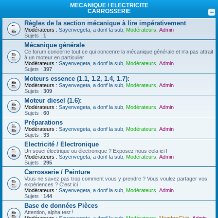
MECANIQUE / ELECTRICITE
CARROSSERIE
Règles de la section mécanique à lire impérativement
Modérateurs :
Sayenvegeta
,
a donf la sub
,
Modérateurs
,
Admin
Sujets :
1
Mécanique générale
Ce forum concerne tout ce qui concenre la mécanique générale et n'a pas attrait
à un moteur en particulier
Modérateurs :
Sayenvegeta
,
a donf la sub
,
Modérateurs
,
Admin
Sujets :
397
Moteurs essence (1.1, 1.2, 1.4, 1.7):
Modérateurs :
Sayenvegeta
,
a donf la sub
,
Modérateurs
,
Admin
Sujets :
309
Moteur diesel (1.6):
Modérateurs :
Sayenvegeta
,
a donf la sub
,
Modérateurs
,
Admin
Sujets :
60
Préparations
Modérateurs :
Sayenvegeta
,
a donf la sub
,
Modérateurs
,
Admin
Sujets :
33
Electricité / Electronique
Un souci électrique ou électronique ? Exposez nous cela ici !
Modérateurs :
Sayenvegeta
,
a donf la sub
,
Modérateurs
,
Admin
Sujets :
295
Carrosserie / Peinture
Vous ne savez pas trop comment vous y prendre ? Vous voulez partager vos
expériences ? C'est ici !
Modérateurs :
Sayenvegeta
,
a donf la sub
,
Modérateurs
,
Admin
Sujets :
144
Base de données Pièces
Attention, alpha test !