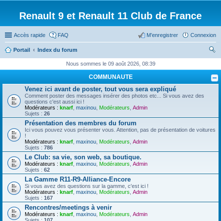
Renault 9 et Renault 11 Club de France
Accès rapide
FAQ
M’enregistrer
Connexion
Portail
Index du forum
ec
Nous sommes le 09 août 2026, 08:39
her
COMMUNAUTE
ch
Venez ici avant de poster, tout vous sera expliqué
Comment poster des messages insérer des photos etc... Si vous avez des
er
questions c'est aussi ici !
Modérateurs :
knarf
,
maxinou
,
Modérateurs
,
Admin
Sujets :
26
Présentation des membres du forum
Ici vous pouvez vous présenter vous. Attention, pas de présentation de voitures
!
Modérateurs :
knarf
,
maxinou
,
Modérateurs
,
Admin
Sujets :
786
Le Club: sa vie, son web, sa boutique.
Modérateurs :
knarf
,
maxinou
,
Modérateurs
,
Admin
Sujets :
62
La Gamme R11-R9-Alliance-Encore
Si vous avez des questions sur la gamme, c'est ici !
Modérateurs :
knarf
,
maxinou
,
Modérateurs
,
Admin
Sujets :
167
Rencontres/meetings à venir
Modérateurs :
knarf
,
maxinou
,
Modérateurs
,
Admin
Sujets :
107