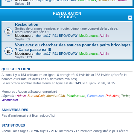
Modérateurs :
Sayenvegeta
,
a donf la sub
,
Modérateurs
,
MembreClub
,
Admin
Sujets :
15
RESTAURATION
ASTUCES
Restauration
Sorties de granges, remises en route, démontage complet de la caisse,
restauration des tôles ?
Modérateurs :
thomas17
,
R11 BROADWAY
,
Modérateurs
,
Admin
Sujets :
82
Vous avez ou cherchez des astuces pour des petits bricolages
? Ca se passe ici !!!
Modérateurs :
thomas17
,
R11 BROADWAY
,
Modérateurs
,
Admin
Sujets :
133
QUI EST EN LIGNE
Au total il y a
153
utilisateurs en ligne : 0 enregistré, 0 invisible et 153 invités (d’après le
nombre d’utilisateurs actifs ces 5 dernières minutes)
Le record du nombre d’utilisateurs en ligne est de
5143
, le 10 janv. 2026, 04:15
Membres : Aucun utilisateur enregistré
Légende :
Admin
,
BureauClub
,
MembreClub
,
Modérateurs
,
Partenaires
,
Président
,
Turbo
,
Webmaster
ANNIVERSAIRES
Pas d’anniversaire à fêter aujourd’hui
STATISTIQUES
222816
messages •
8794
sujets •
2143
membres • Le membre enregistré le plus récent