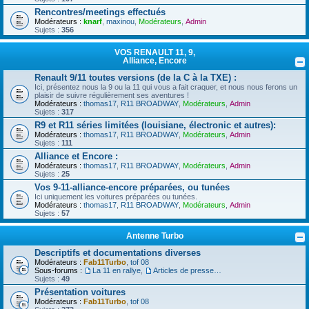
Rencontres/meetings effectués
Modérateurs :
knarf
,
maxinou
,
Modérateurs
,
Admin
Sujets :
356
VOS RENAULT 11, 9,
Alliance, Encore
Renault 9/11 toutes versions (de la C à la TXE) :
Ici, présentez nous la 9 ou la 11 qui vous a fait craquer, et nous nous ferons un
plaisir de suivre régulièrement ses aventures !
Modérateurs :
thomas17
,
R11 BROADWAY
,
Modérateurs
,
Admin
Sujets :
317
R9 et R11 séries limitées (louisiane, électronic et autres):
Modérateurs :
thomas17
,
R11 BROADWAY
,
Modérateurs
,
Admin
Sujets :
111
Alliance et Encore :
Modérateurs :
thomas17
,
R11 BROADWAY
,
Modérateurs
,
Admin
Sujets :
25
Vos 9-11-alliance-encore préparées, ou tunées
Ici uniquement les voitures préparées ou tunées.
Modérateurs :
thomas17
,
R11 BROADWAY
,
Modérateurs
,
Admin
Sujets :
57
Antenne Turbo
Descriptifs et documentations diverses
Modérateurs :
Fab11Turbo
,
tof 08
Sous-forums :
La 11 en rallye
,
Articles de presse/Brochures
Sujets :
49
Présentation voitures
Modérateurs :
Fab11Turbo
,
tof 08