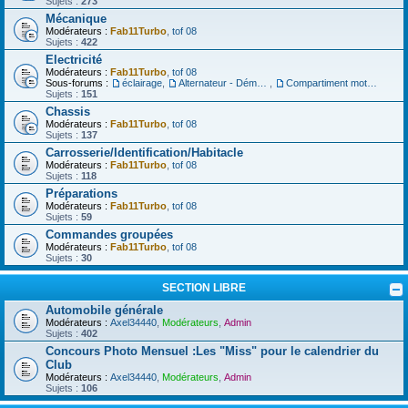
Sujets :
273
Mécanique
Modérateurs :
Fab11Turbo
,
tof 08
Sujets :
422
Electricité
Modérateurs :
Fab11Turbo
,
tof 08
Sous-forums :
éclairage
,
Alternateur - Démarreur
,
Compartiment moteur
Sujets :
151
Chassis
Modérateurs :
Fab11Turbo
,
tof 08
Sujets :
137
Carrosserie/Identification/Habitacle
Modérateurs :
Fab11Turbo
,
tof 08
Sujets :
118
Préparations
Modérateurs :
Fab11Turbo
,
tof 08
Sujets :
59
Commandes groupées
Modérateurs :
Fab11Turbo
,
tof 08
Sujets :
30
SECTION LIBRE
Automobile générale
Modérateurs :
Axel34440
,
Modérateurs
,
Admin
Sujets :
402
Concours Photo Mensuel :Les "Miss" pour le calendrier du
Club
Modérateurs :
Axel34440
,
Modérateurs
,
Admin
Sujets :
106