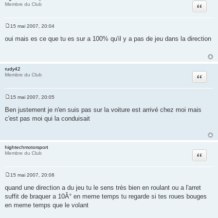
Citation
Membre du Club
15 mai 2007, 20:04
M
e
oui mais es ce que tu es sur a 100% qu'il y a pas de jeu dans la direction
s
s
a
g
e
rudy42
Citation
Membre du Club
15 mai 2007, 20:05
M
e
Ben justement je n'en suis pas sur la voiture est arrivé chez moi mais
s
c'est pas moi qui la conduisait
s
a
g
e
hightechmotorsport
Citation
Membre du Club
15 mai 2007, 20:08
M
e
quand une direction a du jeu tu le sens très bien en roulant ou a l'arret
s
suffit de braquer a 10Â° en meme temps tu regarde si tes roues bouges
s
a
en meme temps que le volant
g
e