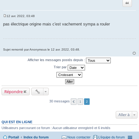
Citation
12 avr. 2022, 03:48
M
e
pas électrique origine mais c'est vachement sympa a rouler
s
s
a
g
e
Sujet remonté par Anonymous le 12 avr. 2022, 03:48.
Afficher les messages postés depuis :
Trier par
Répondre
30 messages
1
2
Aller à
QUI EST EN LIGNE
Utilisateurs parcourant ce forum : Aucun utilisateur enregistré et 6 invités
Portail
Index du forum
Nous contacter
L’équipe du forum