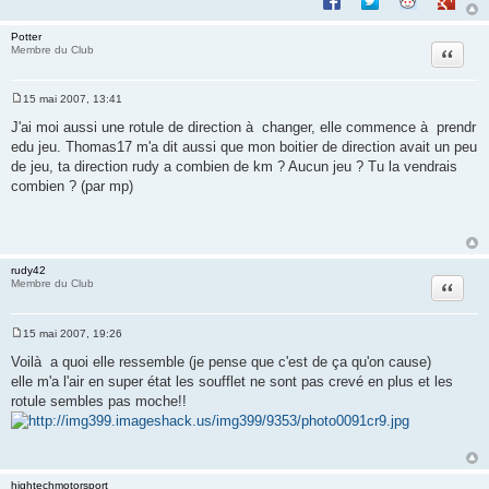
Potter
Citation
Membre du Club
15 mai 2007, 13:41
M
e
J'ai moi aussi une rotule de direction à changer, elle commence à prendr
s
edu jeu. Thomas17 m'a dit aussi que mon boitier de direction avait un peu
s
a
de jeu, ta direction rudy a combien de km ? Aucun jeu ? Tu la vendrais
g
combien ? (par mp)
e
rudy42
Citation
Membre du Club
15 mai 2007, 19:26
M
e
Voilà a quoi elle ressemble (je pense que c'est de ça qu'on cause)
s
elle m'a l'air en super état les soufflet ne sont pas crevé en plus et les
s
a
rotule sembles pas moche!!
g
e
hightechmotorsport