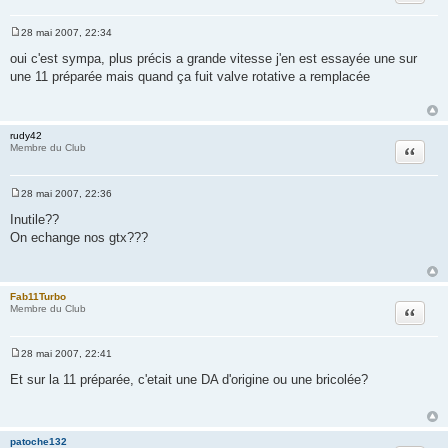
28 mai 2007, 22:34
M
e
oui c'est sympa, plus précis a grande vitesse j'en est essayée une sur
s
une 11 préparée mais quand ça fuit valve rotative a remplacée
s
a
g
e
rudy42
Citation
Membre du Club
28 mai 2007, 22:36
M
e
Inutile??
s
On echange nos gtx???
s
a
g
e
Fab11Turbo
Citation
Membre du Club
28 mai 2007, 22:41
M
e
Et sur la 11 préparée, c'etait une DA d'origine ou une bricolée?
s
s
a
g
e
patoche132