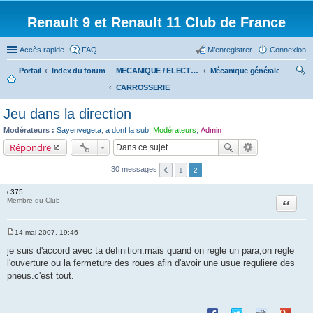
Renault 9 et Renault 11 Club de France
Accès rapide
FAQ
M’enregistrer
Connexion
Portail
Index du forum
MECANIQUE / ELECTRICITE
Mécanique générale
CARROSSERIE
ec
her
Jeu dans la direction
ch
Modérateurs :
Sayenvegeta
,
a donf la sub
,
Modérateurs
,
Admin
er
Répondre
30 messages
1
2
c375
Citation
Membre du Club
14 mai 2007, 19:46
M
e
je suis d'accord avec ta definition.mais quand on regle un para,on regle
s
l'ouverture ou la fermeture des roues afin d'avoir une usue reguliere des
s
a
pneus.c'est tout.
g
e
Partager sur Facebook
Partager sur Twitte
Partager sur 
Partage