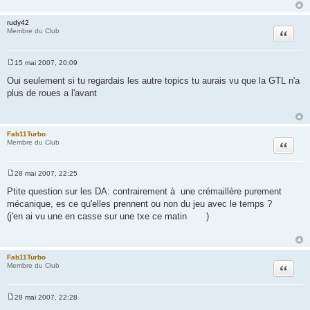
rudy42
Citation
Membre du Club
15 mai 2007, 20:09
M
e
Oui seulement si tu regardais les autre topics tu aurais vu que la GTL n'a
s
plus de roues a l'avant
s
a
g
e
Fab11Turbo
Citation
Membre du Club
28 mai 2007, 22:25
M
e
Ptite question sur les DA: contrairement à une crémaillère purement
s
mécanique, es ce qu'elles prennent ou non du jeu avec le temps ?
s
a
(j'en ai vu une en casse sur une txe ce matin
)
g
e
Fab11Turbo
Citation
Membre du Club
28 mai 2007, 22:28
M