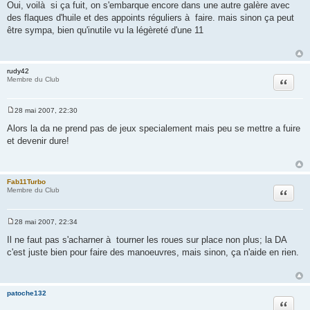
e
Oui, voilà si ça fuit, on s'embarque encore dans une autre galère avec
s
des flaques d'huile et des appoints réguliers à faire. mais sinon ça peut
s
a
être sympa, bien qu'inutile vu la légèreté d'une 11
g
e
rudy42
Citation
Membre du Club
28 mai 2007, 22:30
M
e
Alors la da ne prend pas de jeux specialement mais peu se mettre a fuire
s
et devenir dure!
s
a
g
e
Fab11Turbo
Citation
Membre du Club
28 mai 2007, 22:34
M
e
Il ne faut pas s'acharner à tourner les roues sur place non plus; la DA
s
c'est juste bien pour faire des manoeuvres, mais sinon, ça n'aide en rien.
s
a
g
e
patoche132
Citation