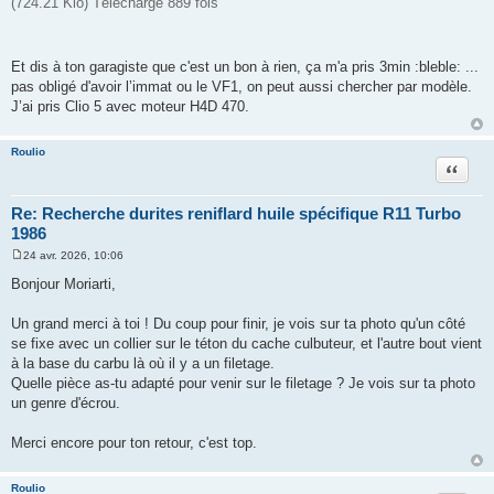
(724.21 Kio) Téléchargé 889 fois
g
e
Et dis à ton garagiste que c'est un bon à rien, ça m'a pris 3min :bleble: ...
pas obligé d'avoir l’immat ou le VF1, on peut aussi chercher par modèle.
J’ai pris Clio 5 avec moteur H4D 470.
Roulio
Citation
Re: Recherche durites reniflard huile spécifique R11 Turbo
1986
24 avr. 2026, 10:06
M
e
Bonjour Moriarti,
s
s
a
Un grand merci à toi ! Du coup pour finir, je vois sur ta photo qu'un côté
g
se fixe avec un collier sur le téton du cache culbuteur, et l'autre bout vient
e
à la base du carbu là où il y a un filetage.
Quelle pièce as-tu adapté pour venir sur le filetage ? Je vois sur ta photo
un genre d'écrou.
Merci encore pour ton retour, c'est top.
Roulio