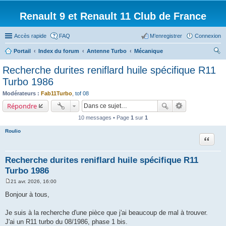
Renault 9 et Renault 11 Club de France
Accès rapide
FAQ
M’enregistrer
Connexion
Portail
Index du forum
Antenne Turbo
Mécanique
ec
Recherche durites reniflard huile spécifique R11
her
Turbo 1986
ch
Modérateurs :
Fab11Turbo
,
tof 08
er
Répondre
10 messages • Page
1
sur
1
Roulio
Citation
Recherche durites reniflard huile spécifique R11
Turbo 1986
21 avr. 2026, 16:00
M
e
Bonjour à tous,
s
s
a
Je suis à la recherche d'une pièce que j'ai beaucoup de mal à trouver.
g
J'ai un R11 turbo du 08/1986, phase 1 bis.
e