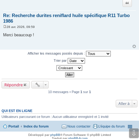
Citation
Re: Recherche durites reniflard huile spécifique R11 Turbo
1986
28 avr. 2026, 09:59
M
e
Merci beaucoup !
s
s
a
g
e
Afficher les messages postés depuis :
Trier par
Répondre
10 messages • Page
1
sur
1
Aller à
QUI EST EN LIGNE
Utilisateurs parcourant ce forum : Aucun utilisateur enregistré et 1 invité
Portail
Index du forum
Nous contacter
L’équipe du forum
⇩
Développé par
phpBB
® Forum Software © phpBB Limited
Traduit par
phpBB-fr.com