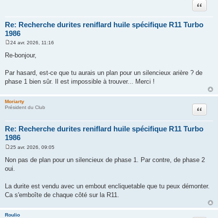
Citation
Re: Recherche durites reniflard huile spécifique R11 Turbo
1986
24 avr. 2026, 11:16
M
e
Re-bonjour,
s
s
a
Par hasard, est-ce que tu aurais un plan pour un silencieux arière ? de
g
phase 1 bien sûr. Il est impossible à trouver... Merci !
e
Moriarty
Citation
Président du Club
Re: Recherche durites reniflard huile spécifique R11 Turbo
1986
25 avr. 2026, 09:05
M
e
Non pas de plan pour un silencieux de phase 1. Par contre, de phase 2
s
oui.
s
a
g
La durite est vendu avec un embout encliquetable que tu peux démonter.
e
Ca s'emboîte de chaque côté sur la R11.
Roulio