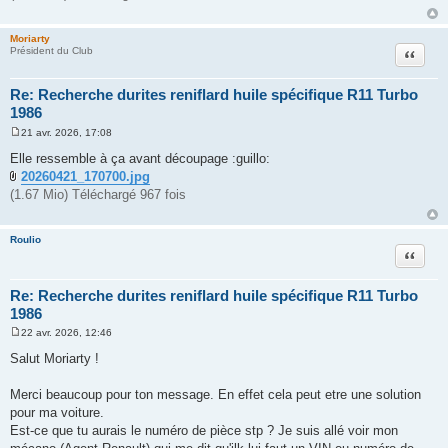
Moriarty
Citation
Président du Club
Re: Recherche durites reniflard huile spécifique R11 Turbo
1986
21 avr. 2026, 17:08
M
e
Elle ressemble à ça avant découpage :guillo:
s
20260421_170700.jpg
s
a
(1.67 Mio) Téléchargé 967 fois
g
e
Roulio
Citation
Re: Recherche durites reniflard huile spécifique R11 Turbo
1986
22 avr. 2026, 12:46
M
e
Salut Moriarty !
s
s
a
Merci beaucoup pour ton message. En effet cela peut etre une solution
g
pour ma voiture.
e
Est-ce que tu aurais le numéro de pièce stp ? Je suis allé voir mon