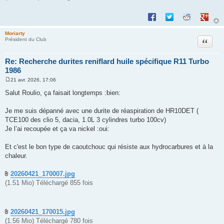
Partager sur Facebook
Partager sur Twitte
Partager sur 
Partage
Moriarty
Citation
Président du Club
Re: Recherche durites reniflard huile spécifique R11 Turbo
1986
21 avr. 2026, 17:06
M
e
Salut Roulio, ça faisait longtemps :bien:
s
s
a
Je me suis dépanné avec une durite de réaspiration de HR10DET (
g
TCE100 des clio 5, dacia, 1.0L 3 cylindres turbo 100cv)
e
Je l’ai recoupée et ça va nickel :oui:
Et c'est le bon type de caoutchouc qui résiste aux hydrocarbures et à la
chaleur.
20260421_170007.jpg
(1.51 Mio) Téléchargé 855 fois
20260421_170015.jpg
(1.56 Mio) Téléchargé 780 fois