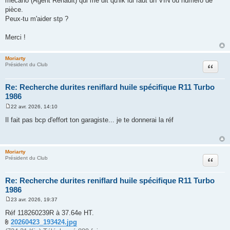
mécano (Agent Renault) qui me dit qu'ilk lui faut un VIN ou numéro de
pièce.
Peux-tu m'aider stp ?
Merci !
Moriarty
Citation
Président du Club
Re: Recherche durites reniflard huile spécifique R11 Turbo
1986
22 avr. 2026, 14:10
M
e
Il fait pas bcp d'effort ton garagiste... je te donnerai la réf
s
s
a
g
e
Moriarty
Citation
Président du Club
Re: Recherche durites reniflard huile spécifique R11 Turbo
1986
23 avr. 2026, 19:37
M
e
Réf 118260239R à 37.64e HT.
s
20260423_193424.jpg
s
a