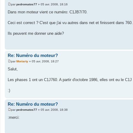
par
pedromatos77
»
05 avr. 2008, 18:16
M
e
Dans mon moteur vient ce numéro: C1JB7/70.
s
s
a
Ceci est correct ? C'est que j'ai vu autres dans net et finissent dans 760.
g
e
Ils peuvent me donner une aide?
Re: Numéro du moteur?
par
Moriarty
»
05 avr. 2008, 18:27
M
e
Salut,
s
s
a
Les phases 1 ont un C1J760. A partir d'octobre 1986, elles ont eu le C1J
g
e
:)
Re: Numéro du moteur?
par
pedromatos77
»
05 avr. 2008, 18:38
M
e
:merci:
s
s
a
g