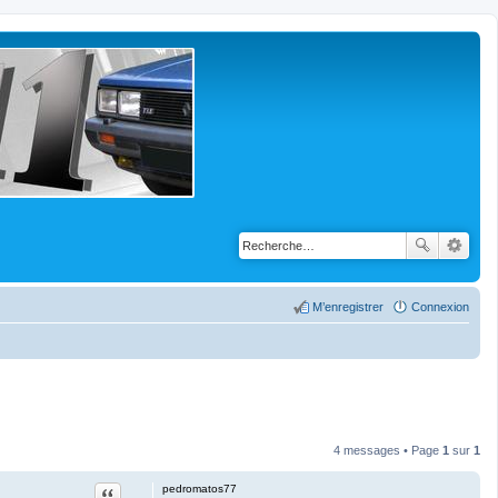
M’enregistrer
Connexion
4 messages • Page
1
sur
1
Citation
pedromatos77