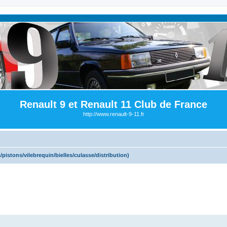
Renault 9 et Renault 11 Club de France
http://www.renault-9-11.fr
pistons/vilebrequin/bielles/culasse/distribution)