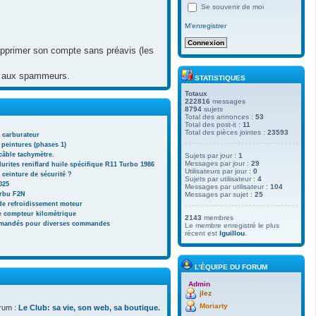
Se souvenir de moi
M’enregistrer
 supprimer son compte sans préavis (les
lai aux spammeurs.
STATISTIQUES
Totaux
222816
messages
8794
sujets
Total des annonces :
53
Total des post-it :
11
Total des pièces jointes :
23593
n carburateur
 peintures (phases 1)
âble tachymètre.
Sujets par jour :
1
Messages par jour :
29
urites reniflard huile spécifique R11 Turbo 1986
Utilisateurs par jour :
0
 ceinture de sécurité ?
Sujets par utilisateur :
4
025
Messages par utilisateur :
104
rbu F2N
Messages par sujet :
25
 de refroidissement moteur
 compteur kilomètrique
2143
membres
mmandés pour diverses commandes
Le membre enregistré le plus
récent est
lguillou
.
L’ÉQUIPE DU FORUM
Admin
jlez
Moriarty
rum :
Le Club: sa vie, son web, sa boutique.