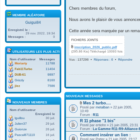
i
c
r
h
Chers membres du forum,
l
i
e
e
MEMBRE ALÉATOIRE
Nous avons le plaisir de vous annoncer 
d
r
Guigui84
e
(
r
s
Enregistré le :
Cette année sera marquée par un reman
n
)
29 nov. 2022, 19:34
i
j
Messages :
0
FICHIERS JOINTS
e
o
r
i
inscription_2026_public.pdf
m
n
(295.86 Kio) Téléchargé 10093 fois
UTILISATEURS LES PLUS ACTIFS
e
t
s
(
Nom d’utilisateur
Messages
Vus : 137296 •
Réponses : 6
•
Répondre
s
s
Moriarty
11788
a
)
Fab11Turbo
11404
g
DUB-61
9897
e
Grizzly
8160
jlez
7586
NOUVEAUX MESSAGES
Mes 2 turbo....
NOUVEAUX MEMBRES
F
Posté par
metalban
» 22 juin 2005,
i
Nom d’utilisateur
10:49
c
Enregistré le
Forum :
R11
h
lguillou
30 juil.
R 11 phase "1 bis"
i
Julien37
29 juil.
Posté par
e
ertiohn
» 21 juin 2005, 23:31
Forum :
r
La Gamme R11-R9-Alliance-
Guionze
26 juil.
(
Comment insérer un lien :
Pascal871110
16 juil.
s
Posté par
Potter
» 21 juin 2005, 23:17
)