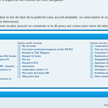
 dans le but de faire de la publicité sans accord préalable, se verra bannir et
les bienvenus)
uvent ne plus pouvoir se connecter si le dit proxy est connu pour servir de re
Sujets actifs récents
Sujets récents
Ma r11 turbo
restauratio
Corrosion perforante longeron arrière R9 R11
Tout sur les
Renault 11 TXE, Bulgarie
Connexion c
ans R11 Zender
Renault 11 Turbo
Recherche d
iption P1
R11 txe
Adaptabilité
Renault 9 GTS
époq'auto 2
9 : résumés ...
découverte
Montage Ca
essions et
restauration zender n°1
Ventilateur
R11 turbo ph1 blanc 355
Problème de
25ans,plus tard
Sites reco
essions et
Fo