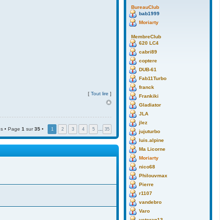
BureauClub
bab1999
Moriarty
MembreClub
620 LC4
cabri89
coptere
DUB-61
Fab11Turbo
franck
[
Tout lire
]
Frankiki
Gladiator
JLA
jlez
s • Page
1
sur
35
•
1
2
3
4
5
…
35
jujuturbo
luis.alpine
Ma Licorne
Moriarty
nico68
Philouvmax
Pierre
r1107
vandebro
Varo
veteran13