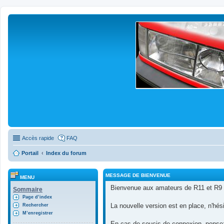
Accès rapide
FAQ
Portail
Index du forum
MESSAGE DE BIENVENUE
MENU
Bienvenue aux amateurs de R11 et R9 
Sommaire
Page d’index
La nouvelle version est en place, n'hés
Rechercher
M’enregistrer
En cas de soucis de connexion, pensez