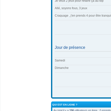
Je veux 2 jeux pour refaire ça au top
Allé, soyons fous, 3 jeux
Craquage , j'en prends 4 pour être tranqui
Jour de présence
Samedi
Dimanche
QUI EST EN LIGNE ?
Au total il y a
156
utilisateurs en ligne : 0 enregi