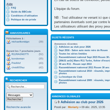
Aide
FAQ
L'équipe du forum.
Guide du BBCode
Conditions d’utilisation
NB : Tout utilisateur ne venant ici que
Politique de vie privée
partenaires éventuels sont par contre 
Les utilisateurs utilisant des proxy pe
ANNIVERSAIRES
SUJETS RÉCENTS
Félicitations à :
michaelkorskjqn
(39)
Annonces récentes
Adhésion au club pour 2026
Sept 2016 - Salon auto moto retro de Rouen
Durant les 7 prochains jours
Toutes les séries limitées
R11RAGNOTTI
(52)
Rassemblement national Sept 2015 Rouen 30 
bonderman
(35)
[30&31 août] 30ans R11 Turbo, fichier d'inscr
PrioliVof
(43)
30 ans R11 - Rouen sept 2013
chris905faz
(42)
Rassemblement nationnal 2011 Rouen 30 ans R
Rassemblement national 2010 : résumés, impr
photos
La boutique du Club
RECHERCHER
Rassemblement national 2009 : résumés, impr
photos
ANNONCES GLOBALES
Adhésion au club pour 2026
V
F
Posté par :
Moriarty
» 09 déc. 2025, 13:35
Recherche avancée
o
i