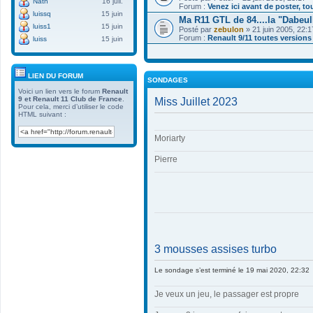
Nath
16 juil.
Forum :
Venez ici avant de poster, to
j
luissq
15 juin
o
Ma R11 GTL de 84....la "Dabeu
i
luiss1
15 juin
Posté par
zebulon
» 21 juin 2005, 22:1
n
Forum :
Renault 9/11 toutes versions 
luiss
15 juin
t
(
s
)
LIEN DU FORUM
SONDAGES
Voici un lien vers le forum
Renault
9 et Renault 11 Club de France
.
Miss Juillet 2023
Pour cela, merci d’utiliser le code
HTML suivant :
Moriarty
Pierre
3 mousses assises turbo
Le sondage s’est terminé le 19 mai 2020, 22:32
Je veux un jeu, le passager est propre