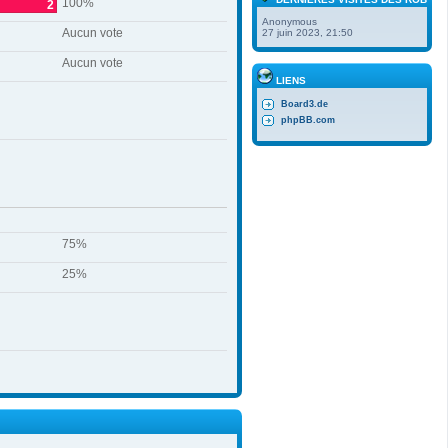
100%
2
Anonymous
Aucun vote
27 juin 2023, 21:50
Aucun vote
LIENS
Board3.de
phpBB.com
75%
25%