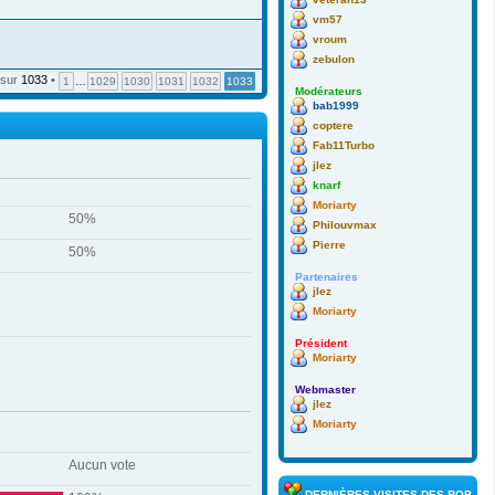
vm57
vroum
zebulon
sur
1033
•
1
…
1029
1030
1031
1032
1033
Modérateurs
bab1999
coptere
Fab11Turbo
jlez
knarf
Moriarty
50%
Philouvmax
Pierre
50%
Partenaires
jlez
Moriarty
Président
Moriarty
Webmaster
jlez
Moriarty
Aucun vote
DERNIÈRES VISITES DES ROBOTS