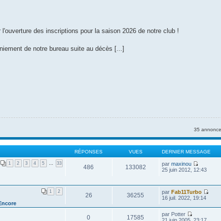
l'ouverture des inscriptions pour la saison 2026 de notre club !
iement de notre bureau suite au décès [...]
35 annonce
RÉPONSES
VUES
DERNIER MESSAGE
1
2
3
4
5
…
33
par
maxinou
486
133082
V
25 juin 2012, 12:43
o
i
r
1
2
par
Fab11Turbo
l
26
36255
V
16 juil. 2022, 19:14
e
o
Encore
d
i
e
par
Potter
r
r
0
17585
V
21 juin 2005, 23:17
l