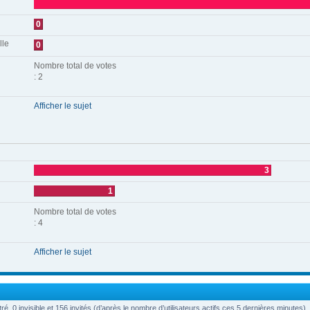
0
lle
0
Nombre total de votes
: 2
Afficher le sujet
3
1
Nombre total de votes
: 4
Afficher le sujet
stré, 0 invisible et 156 invités (d’après le nombre d’utilisateurs actifs ces 5 dernières minutes)