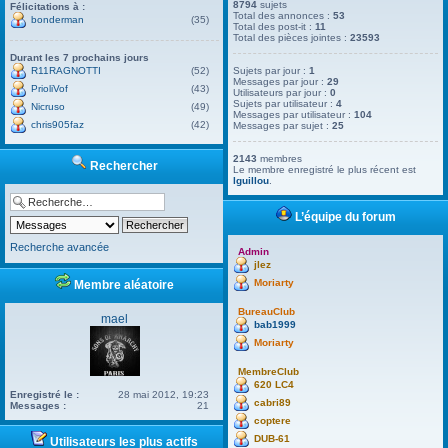
8794
sujets
Félicitations à :
Total des annonces :
53
bonderman
(35)
Total des post-it :
11
Total des pièces jointes :
23593
Durant les 7 prochains jours
R11RAGNOTTI
(52)
Sujets par jour :
1
Messages par jour :
29
PrioliVof
(43)
Utilisateurs par jour :
0
Sujets par utilisateur :
4
Nicruso
(49)
Messages par utilisateur :
104
chris905faz
(42)
Messages par sujet :
25
2143
membres
Rechercher
Le membre enregistré le plus récent est
lguillou
.
L’équipe du forum
Recherche avancée
Admin
jlez
Moriarty
Membre aléatoire
BureauClub
mael
bab1999
Moriarty
MembreClub
620 LC4
Enregistré le :
28 mai 2012, 19:23
cabri89
Messages :
21
coptere
DUB-61
Utilisateurs les plus actifs