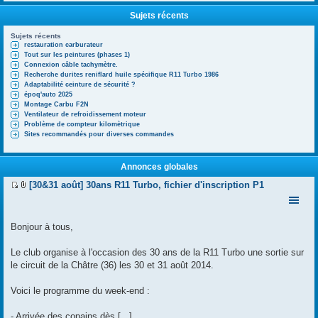
Sujets récents
Sujets récents
restauration carburateur
Tout sur les peintures (phases 1)
Connexion câble tachymètre.
Recherche durites reniflard huile spécifique R11 Turbo 1986
Adaptabilité ceinture de sécurité ?
époq'auto 2025
Montage Carbu F2N
Ventilateur de refroidissement moteur
Problème de compteur kilomètrique
Sites recommandés pour diverses commandes
Annonces globales
[30&31 août] 30ans R11 Turbo, fichier d'inscription P1
V
F
o
i
i
c
r
h
Bonjour à tous,
l
i
e
e
Le club organise à l'occasion des 30 ans de la R11 Turbo une sortie sur
d
r
e
(
le circuit de la Châtre (36) les 30 et 31 août 2014.
r
s
n
)
Voici le programme du week-end :
i
j
e
o
r
i
- Arrivée des copains dès [...]