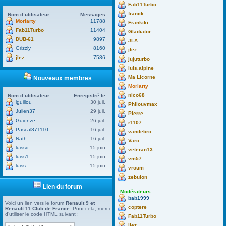
Fab11Turbo
franck
Nom d’utilisateur
Messages
Moriarty
11788
Frankiki
Fab11Turbo
11404
Gladiator
DUB-61
9897
JLA
Grizzly
8160
jlez
jlez
7586
jujuturbo
luis.alpine
Ma Licorne
Nouveaux membres
Moriarty
nico68
Nom d’utilisateur
Enregistré le
lguillou
30 juil.
Philouvmax
Julien37
29 juil.
Pierre
Guionze
26 juil.
r1107
Pascal871110
16 juil.
vandebro
Nath
16 juil.
Varo
luissq
15 juin
veteran13
luiss1
15 juin
vm57
luiss
15 juin
vroum
zebulon
Lien du forum
Modérateurs
bab1999
Voici un lien vers le forum
Renault 9 et
coptere
Renault 11 Club de France
. Pour cela, merci
d’utiliser le code HTML suivant :
Fab11Turbo
jlez