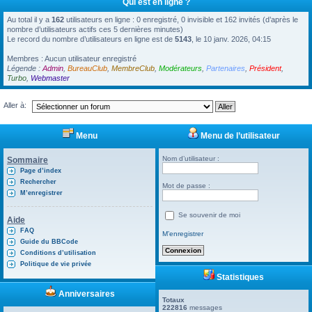
Qui est en ligne ?
Au total il y a
162
utilisateurs en ligne : 0 enregistré, 0 invisible et 162 invités (d’après le
nombre d’utilisateurs actifs ces 5 dernières minutes)
Le record du nombre d’utilisateurs en ligne est de
5143
, le 10 janv. 2026, 04:15
Membres : Aucun utilisateur enregistré
Légende :
Admin
,
BureauClub
,
MembreClub
,
Modérateurs
,
Partenaires
,
Président
,
Turbo
,
Webmaster
Aller à:
Menu
Menu de l’utilisateur
Nom d’utilisateur :
Sommaire
Page d’index
Rechercher
Mot de passe :
M’enregistrer
Se souvenir de moi
Aide
FAQ
M’enregistrer
Guide du BBCode
Conditions d’utilisation
Politique de vie privée
Statistiques
Anniversaires
Totaux
222816
messages