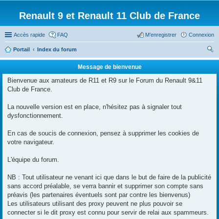
Renault 9 et Renault 11 Club de France
Accès rapide
FAQ
M’enregistrer
Connexion
Portail
Index du forum
ec
Message de bienvenue
her
Bienvenue aux amateurs de R11 et R9 sur le Forum du Renault 9&11
ch
Club de France.
er
La nouvelle version est en place, n'hésitez pas à signaler tout
dysfonctionnement.
En cas de soucis de connexion, pensez à supprimer les cookies de
votre navigateur.
L'équipe du forum.
NB : Tout utilisateur ne venant ici que dans le but de faire de la publicité
sans accord préalable, se verra bannir et supprimer son compte sans
préavis (les partenaires éventuels sont par contre les bienvenus)
Les utilisateurs utilisant des proxy peuvent ne plus pouvoir se
connecter si le dit proxy est connu pour servir de relai aux spammeurs.