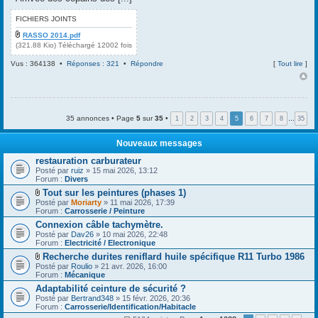
m
n
e
t
FICHIERS JOINTS
s
(
s
s
RASSO 2014.pdf
a
)
(321.88 Kio) Téléchargé 12002 fois
g
e
Vus : 364138 •
Réponses : 321
•
Répondre
[
Tout lire
]
35 annonces • Page
5
sur
35
•
1
2
3
4
5
6
7
8
…
35
Nouveaux messages
restauration carburateur
Posté par
ruiz
» 15 mai 2026, 13:12
Forum :
Divers
Tout sur les peintures (phases 1)
F
Posté par
Moriarty
» 11 mai 2026, 17:39
i
Forum :
Carrosserie / Peinture
c
Connexion câble tachymètre.
h
Posté par
i
Dav26
» 10 mai 2026, 22:48
Forum :
e
Electricité / Electronique
r
Recherche durites reniflard huile spécifique R11 Turbo 1986
(
F
Posté par
Roulio
» 21 avr. 2026, 16:00
s
i
Forum :
Mécanique
)
c
j
Adaptabilité ceinture de sécurité ?
h
o
Posté par
i
Bertrand348
» 15 févr. 2026, 20:36
i
Forum :
e
Carrosserie/Identification/Habitacle
n
r