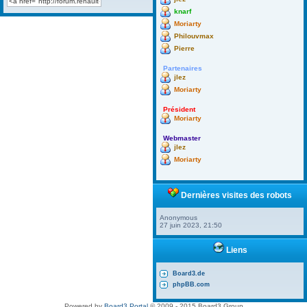
knarf
Moriarty
Philouvmax
Pierre
Partenaires
jlez
Moriarty
Président
Moriarty
Webmaster
jlez
Moriarty
Dernières visites des robots
Anonymous
27 juin 2023, 21:50
Liens
Board3.de
phpBB.com
Powered by
Board3 Portal
© 2009 - 2015 Board3 Group