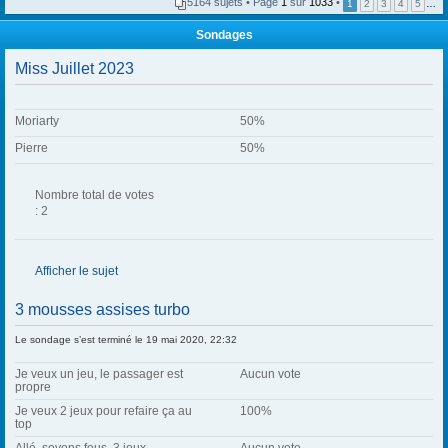
t
5164 sujets • Page
1
sur
1033
•
1
2
3
4
5
…
(
(
s
s
)
Sondages
)
j
o
Miss Juillet 2023
i
n
t
(
s
Moriarty
50%
)
Pierre
50%
Nombre total de votes
: 2
Afficher le sujet
3 mousses assises turbo
Le sondage s’est terminé le 19 mai 2020, 22:32
Je veux un jeu, le passager est
Aucun vote
propre
Je veux 2 jeux pour refaire ça au
100%
top