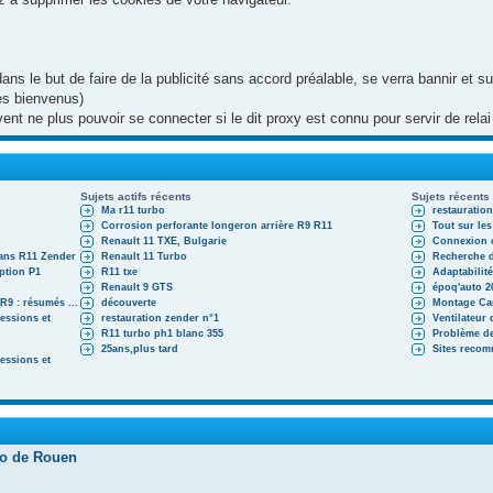
 dans le but de faire de la publicité sans accord préalable, se verra bannir et
les bienvenus)
uvent ne plus pouvoir se connecter si le dit proxy est connu pour servir de re
Sujets actifs récents
Sujets récents
Ma r11 turbo
restauratio
Corrosion perforante longeron arrière R9 R11
Tout sur les
Renault 11 TXE, Bulgarie
Connexion c
ans R11 Zender
Renault 11 Turbo
Recherche d
iption P1
R11 txe
Adaptabilité
Renault 9 GTS
époq'auto 2
9 : résumés ...
découverte
Montage Ca
essions et
restauration zender n°1
Ventilateur
R11 turbo ph1 blanc 355
Problème de
25ans,plus tard
Sites reco
essions et
ro de Rouen