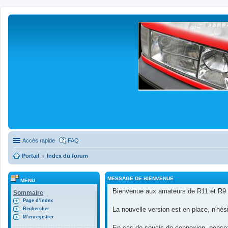
Accès rapide
FAQ
Portail
Index du forum
MESSAGE DE BIENVENUE
MENU
Bienvenue aux amateurs de R11 et R9 
Sommaire
Page d’index
La nouvelle version est en place, n'hés
Rechercher
M’enregistrer
En cas de soucis de connexion, pensez