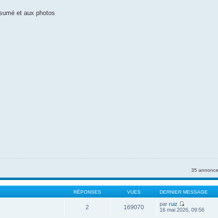
résumé et aux photos
35 annonce
RÉPONSES
VUES
DERNIER MESSAGE
par
ruiz
2
169070
V
16 mai 2026, 09:56
o