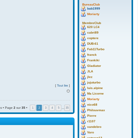
BureauClub
bab1999
Moriarty
MembreClub
620 LC4
cabri89
coptere
DUB-61
Fab11Turbo
franck
Frankiki
Gladiator
JLA
jlez
jujuturbo
[
Tout lire
]
luis.alpine
Ma Licorne
Moriarty
nico68
s • Page
2
sur
35
•
1
2
3
4
5
…
35
Philouvmax
Pierre
r1107
vandebro
Varo
veteran13