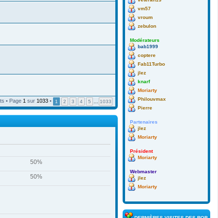
vm57
vroum
zebulon
Modérateurs
bab1999
coptere
Fab11Turbo
jlez
knarf
Moriarty
Philouvmax
ts • Page
1
sur
1033
•
1
2
3
4
5
…
1033
Pierre
Partenaires
jlez
Moriarty
Président
Moriarty
50%
Webmaster
50%
jlez
Moriarty
DERNIÈRES VISITES DES ROBOTS