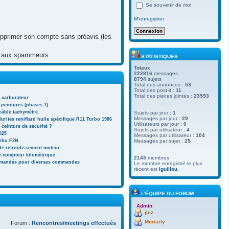
Se souvenir de moi
M’enregistrer
 supprimer son compte sans préavis (les
lai aux spammeurs.
STATISTIQUES
Totaux
222816
messages
8794
sujets
Total des annonces :
53
Total des post-it :
11
Total des pièces jointes :
23593
n carburateur
 peintures (phases 1)
âble tachymètre.
Sujets par jour :
1
Messages par jour :
29
urites reniflard huile spécifique R11 Turbo 1986
Utilisateurs par jour :
0
 ceinture de sécurité ?
Sujets par utilisateur :
4
025
Messages par utilisateur :
104
rbu F2N
Messages par sujet :
25
 de refroidissement moteur
 compteur kilomètrique
2143
membres
mmandés pour diverses commandes
Le membre enregistré le plus
récent est
lguillou
.
L’ÉQUIPE DU FORUM
Admin
jlez
Moriarty
Forum :
Rencontres/meetings effectués