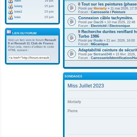
Nath
16 juil.
Tout sur les peintures (phase
luissq
15 juin
F
Posté par
Moriarty
» 11 mai 2026, 17:3
i
luiss1
15 juin
Forum :
Carrosserie / Peinture
c
luiss
15 juin
Connexion câble tachymètre.
h
Posté par
i
Dav26
» 10 mai 2026, 22:48
Forum :
e
Electricité / Electronique
r
Recherche durites reniflard h
(
LIEN DU FORUM
F
Turbo 1986
s
i
Voici un lien vers le forum
Renault
Posté par
)
Roulio
» 21 avr. 2026, 16:00
c
9 et Renault 11 Club de France
.
Forum :
j
Mécanique
h
Pour cela, merci d’utiliser le code
o
Adaptabilité ceinture de sécuri
i
HTML suivant :
i
e
Posté par
Bertrand348
» 15 févr. 2026,
n
r
Forum :
Carrosserie/Identification/Ha
t
(
(
s
s
)
)
j
o
SONDAGES
i
n
Miss Juillet 2023
t
(
s
)
Moriarty
Pierre