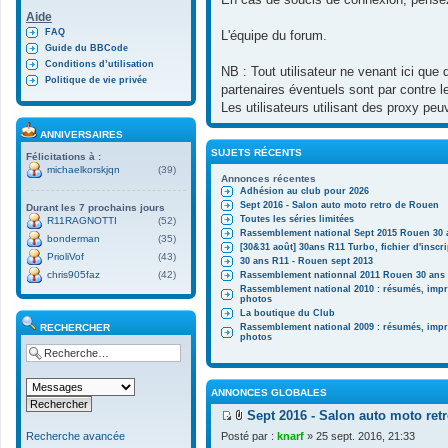
Aide
FAQ
L'équipe du forum.
Guide du BBCode
Conditions d’utilisation
NB : Tout utilisateur ne venant ici que
Politique de vie privée
partenaires éventuels sont par contre 
Les utilisateurs utilisant des proxy pe
ANNIVERSAIRES
SUJETS RÉCENTS
Félicitations à :
michaelkorskjqn
(39)
Annonces récentes
Adhésion au club pour 2026
Sept 2016 - Salon auto moto retro de Rouen
Durant les 7 prochains jours
Toutes les séries limitées
R11RAGNOTTI
(52)
Rassemblement national Sept 2015 Rouen 30 
bonderman
(35)
[30&31 août] 30ans R11 Turbo, fichier d'inscr
PrioliVof
(43)
30 ans R11 - Rouen sept 2013
chris905faz
(42)
Rassemblement nationnal 2011 Rouen 30 ans R
Rassemblement national 2010 : résumés, impr
photos
La boutique du Club
RECHERCHER
Rassemblement national 2009 : résumés, impr
photos
ANNONCES GLOBALES
Sept 2016 - Salon auto moto ret
V
F
Posté par :
knarf
» 25 sept. 2016, 21:33
Recherche avancée
o
i