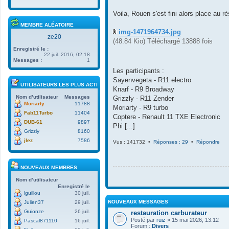
i
c
r
h
Voila, Rouen s'est fini alors place au 
l
i
e
e
MEMBRE ALÉATOIRE
d
img-1471964734.jpg
r
ze20
e
(
(48.84 Kio) Téléchargé 13888 fois
r
s
Enregistré le :
n
)
22 juil. 2016, 02:18
i
j
Messages :
1
e
o
Les participants :
r
i
Sayenvegeta - R11 electro
m
n
UTILISATEURS LES PLUS ACTIFS
Knarf - R9 Broadway
e
t
s
(
Nom d’utilisateur
Messages
Grizzly - R11 Zender
s
s
Moriarty
11788
Moriarty - R9 turbo
a
)
Fab11Turbo
11404
Coptere - Renault 11 TXE Electronic
g
DUB-61
9897
e
Phi [...]
Grizzly
8160
jlez
7586
Vus : 141732 •
Réponses : 29
•
Répondre
NOUVEAUX MEMBRES
Nom d’utilisateur
Enregistré le
lguillou
30 juil.
NOUVEAUX MESSAGES
Julien37
29 juil.
Guionze
26 juil.
restauration carburateur
Posté par
ruiz
» 15 mai 2026, 13:12
Pascal871110
16 juil.
Forum :
Divers