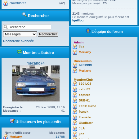
chris905faz
(42)
Messages par sujet :
25
2143
membres
Rechercher
Le membre enregistré le plus récent est
lguillou
.
L’équipe du forum
Recherche avancée
Admin
jlez
Moriarty
Membre aléatoire
BureauClub
mecano74
bab1999
Moriarty
MembreClub
620 LC4
cabri89
coptere
DUB-61
Fab11Turbo
Enregistré le :
20 févr. 2008, 11:16
Messages :
41
franck
Frankiki
Utilisateurs les plus actifs
Gladiator
JLA
Nom d’utilisateur
Messages
jlez
Moriarty
11788