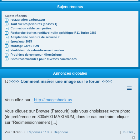
Sujets récents
Sujets récents
restauration carburateur
Tout sur les peintures (phases 1)
Connexion câble tachymètre.
Recherche durites reniflard huile spécifique R11 Turbo 1986
Adaptabilité ceinture de sécurité ?
époq'auto 2025
Montage Carbu F2N
Ventilateur de refroidissement moteur
Problème de compteur kilomètrique
Sites recommandés pour diverses commandes
Annonces globales
>>>> Comment insérer une image sur le forum <<<<
V
o
i
r
Vous allez sur :
http://imageshack.us
l
e
Vous cliquez sur Browse (Parcourir) puis vous choisissez votre photo
d
e
(de préférence en 800x600 MAXIMUM, dans le cas contraire, cliquer
r
sur "Redimensionnement [...]
n
i
Vus : 37468 •
Réponses : 13
•
Répondre
[
Tout lire
]
e
r