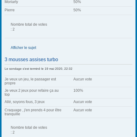
s
Moriarty
50%
)
Pierre
50%
Nombre total de votes
: 2
Afficher le sujet
3 mousses assises turbo
Le sondage s’est terminé le 19 mai 2020, 22:32
Je veux un jeu, le passager est
Aucun vote
propre
Je veux 2 jeux pour refaire ça au
100%
top
Allé, soyons fous, 3 jeux
Aucun vote
Craquage , j'en prends 4 pour être
Aucun vote
tranquille
Nombre total de votes
: 2