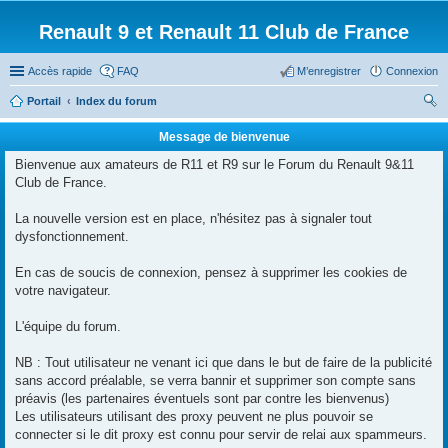
Renault 9 et Renault 11 Club de France
Accès rapide
FAQ
M’enregistrer
Connexion
Portail
Index du forum
ec
Message de bienvenue
her
Bienvenue aux amateurs de R11 et R9 sur le Forum du Renault 9&11
ch
Club de France.
er
La nouvelle version est en place, n'hésitez pas à signaler tout
dysfonctionnement.
En cas de soucis de connexion, pensez à supprimer les cookies de
votre navigateur.
L'équipe du forum.
NB : Tout utilisateur ne venant ici que dans le but de faire de la publicité
sans accord préalable, se verra bannir et supprimer son compte sans
préavis (les partenaires éventuels sont par contre les bienvenus)
Les utilisateurs utilisant des proxy peuvent ne plus pouvoir se
connecter si le dit proxy est connu pour servir de relai aux spammeurs.