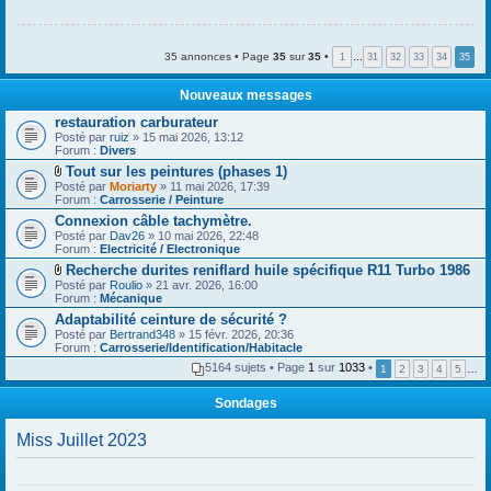
m
e
s
s
35 annonces • Page
35
sur
35
•
1
…
31
32
33
34
35
a
g
Nouveaux messages
e
restauration carburateur
Posté par
ruiz
» 15 mai 2026, 13:12
Forum :
Divers
Tout sur les peintures (phases 1)
F
Posté par
Moriarty
» 11 mai 2026, 17:39
i
Forum :
Carrosserie / Peinture
c
Connexion câble tachymètre.
h
Posté par
i
Dav26
» 10 mai 2026, 22:48
Forum :
e
Electricité / Electronique
r
Recherche durites reniflard huile spécifique R11 Turbo 1986
(
F
Posté par
Roulio
» 21 avr. 2026, 16:00
s
i
Forum :
Mécanique
)
c
j
Adaptabilité ceinture de sécurité ?
h
o
Posté par
i
Bertrand348
» 15 févr. 2026, 20:36
i
Forum :
e
Carrosserie/Identification/Habitacle
n
r
t
5164 sujets • Page
1
sur
1033
•
1
2
3
4
5
…
(
(
s
s
)
Sondages
)
j
o
Miss Juillet 2023
i
n
t
(