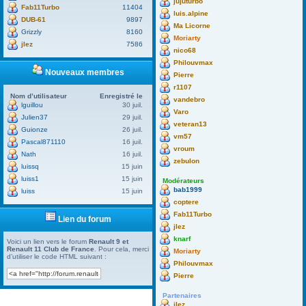
jujuturbo
Fab11Turbo
11404
luis.alpine
DUB-61
9897
Ma Licorne
Grizzly
8160
Moriarty
jlez
7586
nico68
Philouvmax
Nouveaux membres
Pierre
r1107
Nom d’utilisateur
Enregistré le
vandebro
lguillou
30 juil.
Varo
Julien37
29 juil.
veteran13
Guionze
26 juil.
vm57
Pascal871110
16 juil.
vroum
Nath
16 juil.
zebulon
luissq
15 juin
luiss1
15 juin
Modérateurs
bab1999
luiss
15 juin
coptere
Fab11Turbo
Lien du forum
jlez
knarf
Voici un lien vers le forum
Renault 9 et
Renault 11 Club de France
. Pour cela, merci
Moriarty
d’utiliser le code HTML suivant :
Philouvmax
Pierre
Partenaires
jlez