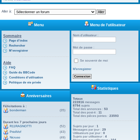
Aller à:
Menu
Menu de l’utilisateur
Nom d’utilisateur :
Sommaire
Page d’index
Rechercher
Mot de passe :
M’enregistrer
Se souvenir de moi
Aide
FAQ
M’enregistrer
Guide du BBCode
Conditions d’utilisation
Politique de vie privée
Statistiques
Anniversaires
Totaux
222816
messages
8794
sujets
Félicitations à :
Total des annonces :
53
bonderman
(35)
Total des post-it :
11
Total des pièces jointes :
23593
Durant les 7 prochains jours
R11RAGNOTTI
(52)
Sujets par jour :
1
Messages par jour :
29
PrioliVof
(43)
Utilisateurs par jour :
0
Sujets par utilisateur :
4
Nicruso
(49)
Messages par utilisateur :
104