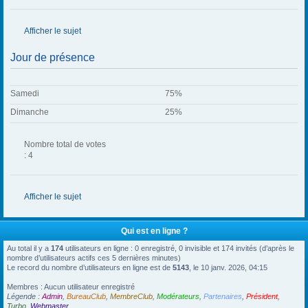
Afficher le sujet
Jour de présence
Samedi
75%
Dimanche
25%
Nombre total de votes
: 4
Afficher le sujet
Qui est en ligne ?
Au total il y a
174
utilisateurs en ligne : 0 enregistré, 0 invisible et 174 invités (d’après le
nombre d’utilisateurs actifs ces 5 dernières minutes)
Le record du nombre d’utilisateurs en ligne est de
5143
, le 10 janv. 2026, 04:15
Membres : Aucun utilisateur enregistré
Légende :
Admin
,
BureauClub
,
MembreClub
,
Modérateurs
,
Partenaires
,
Président
,
Turbo
,
Webmaster