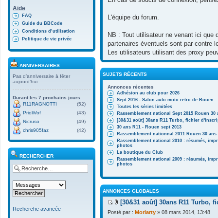
Aide
FAQ
L'équipe du forum.
Guide du BBCode
Conditions d’utilisation
NB : Tout utilisateur ne venant ici que
Politique de vie privée
partenaires éventuels sont par contre 
Les utilisateurs utilisant des proxy pe
ANNIVERSAIRES
SUJETS RÉCENTS
Pas d’anniversaire à fêter
aujourd’hui
Annonces récentes
Adhésion au club pour 2026
Durant les 7 prochains jours
Sept 2016 - Salon auto moto retro de Rouen
R11RAGNOTTI
(52)
Toutes les séries limitées
PrioliVof
(43)
Rassemblement national Sept 2015 Rouen 30 
[30&31 août] 30ans R11 Turbo, fichier d'inscr
Nicruso
(49)
30 ans R11 - Rouen sept 2013
chris905faz
(42)
Rassemblement nationnal 2011 Rouen 30 ans R
Rassemblement national 2010 : résumés, impr
photos
La boutique du Club
RECHERCHER
Rassemblement national 2009 : résumés, impr
photos
ANNONCES GLOBALES
[30&31 août] 30ans R11 Turbo, fi
V
F
Recherche avancée
Posté par :
Moriarty
» 08 mars 2014, 13:48
o
i