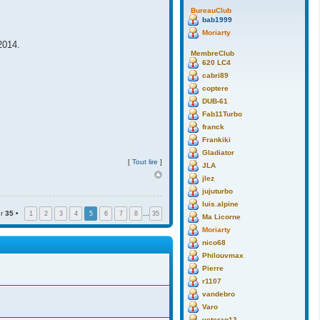
BureauClub
bab1999
Moriarty
2014.
MembreClub
620 LC4
cabri89
coptere
DUB-61
Fab11Turbo
franck
Frankiki
Gladiator
[
Tout lire
]
JLA
jlez
jujuturbo
luis.alpine
ur
35
•
1
2
3
4
5
6
7
8
…
35
Ma Licorne
Moriarty
nico68
Philouvmax
Pierre
r1107
vandebro
Varo
veteran13