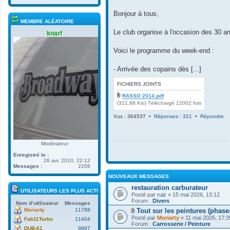
i
c
r
h
Bonjour à tous,
l
i
MEMBRE ALÉATOIRE
e
e
Le club organise à l'occasion des 30 ans
d
r
knarf
e
(
r
s
Voici le programme du week-end :
n
)
i
j
e
o
- Arrivée des copains dès [...]
r
i
m
n
FICHIERS JOINTS
e
t
s
RASSO 2014.pdf
(
(321.88 Kio) Téléchargé 12002 fois
s
s
a
)
Vus : 364537 •
Réponses : 321
•
Répondre
g
e
Modérateur
Enregistré le :
26 avr. 2010, 22:12
Messages :
2208
NOUVEAUX MESSAGES
restauration carburateur
UTILISATEURS LES PLUS ACTIFS
Posté par
ruiz
» 15 mai 2026, 13:12
Forum :
Divers
Nom d’utilisateur
Messages
Tout sur les peintures (phase
Moriarty
11788
F
Posté par
Moriarty
» 11 mai 2026, 17:3
Fab11Turbo
11404
i
Forum :
Carrosserie / Peinture
c
DUB-61
9897