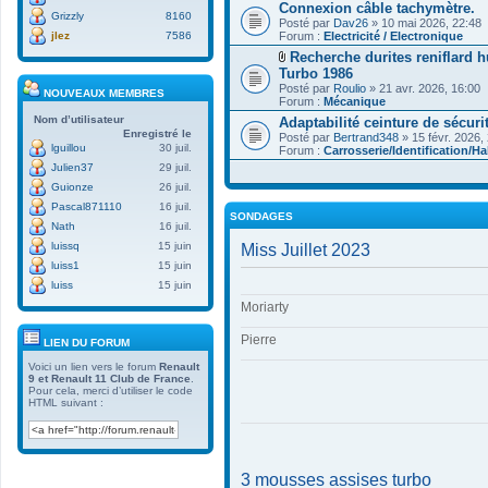
Connexion câble tachymètre.
h
Grizzly
8160
Posté par
i
Dav26
» 10 mai 2026, 22:48
Forum :
e
Electricité / Electronique
jlez
7586
r
Recherche durites reniflard h
(
F
Turbo 1986
s
i
Posté par
)
Roulio
» 21 avr. 2026, 16:00
NOUVEAUX MEMBRES
c
Forum :
j
Mécanique
h
o
Nom d’utilisateur
Adaptabilité ceinture de sécuri
i
i
e
Enregistré le
Posté par
Bertrand348
» 15 févr. 2026,
n
r
lguillou
30 juil.
Forum :
Carrosserie/Identification/Ha
t
(
(
Julien37
29 juil.
s
s
)
Guionze
26 juil.
)
j
Pascal871110
16 juil.
o
SONDAGES
i
Nath
16 juil.
n
luissq
15 juin
Miss Juillet 2023
t
(
luiss1
15 juin
s
luiss
15 juin
)
Moriarty
Pierre
LIEN DU FORUM
Voici un lien vers le forum
Renault
9 et Renault 11 Club de France
.
Pour cela, merci d’utiliser le code
HTML suivant :
3 mousses assises turbo