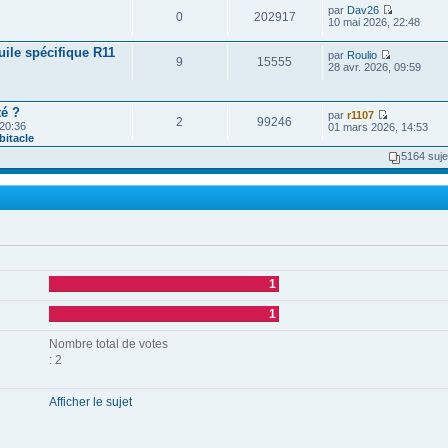
d
par
Dav26
r
e
0
202917
V
10 mai 2026, 22:48
l
r
o
e
n
i
d
i
uile spécifique R11
par
Roulio
r
e
9
15555
e
V
28 avr. 2026, 09:59
l
r
r
o
e
n
m
i
d
i
e
r
e
e
s
té ?
l
par
r1107
r
r
2
99246
s
V
e
 20:36
01 mars 2026, 14:53
n
m
a
o
d
bitacle
i
e
g
i
e
e
s
5164 suje
e
r
r
r
s
l
n
m
a
e
i
e
g
d
e
s
e
e
r
s
r
m
a
n
e
g
i
s
e
e
s
r
a
m
g
1
e
e
s
1
s
a
g
Nombre total de votes
e
: 2
Afficher le sujet