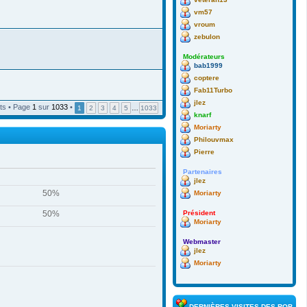
vm57
vroum
zebulon
Modérateurs
bab1999
coptere
Fab11Turbo
jlez
ts • Page
1
sur
1033
•
1
2
3
4
5
…
1033
knarf
Moriarty
Philouvmax
Pierre
Partenaires
jlez
50%
Moriarty
50%
Président
Moriarty
Webmaster
jlez
Moriarty
DERNIÈRES VISITES DES ROBOTS