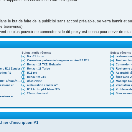
 dans le but de faire de la publicité sans accord préalable, se verra bannir et
les bienvenus)
uvent ne plus pouvoir se connecter si le dit proxy est connu pour servir de re
Sujets actifs récents
Sujets récents
Ma r11 turbo
restauratio
Corrosion perforante longeron arrière R9 R11
Tout sur les
Renault 11 TXE, Bulgarie
Connexion c
ans R11 Zender
Renault 11 Turbo
Recherche d
iption P1
R11 txe
Adaptabilité
Renault 9 GTS
époq'auto 2
9 : résumés ...
découverte
Montage Ca
essions et
restauration zender n°1
Ventilateur
R11 turbo ph1 blanc 355
Problème de
25ans,plus tard
Sites reco
essions et
chier d'inscription P1