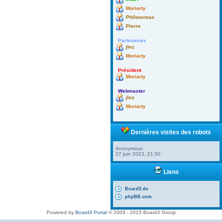
Moriarty
Philouvmax
Pierre
Partenaires
jlez
Moriarty
Président
Moriarty
Webmaster
jlez
Moriarty
Dernières visites des robots
Anonymous
27 juin 2023, 21:50
Liens
Board3.de
phpBB.com
Powered by
Board3 Portal
© 2009 - 2015 Board3 Group