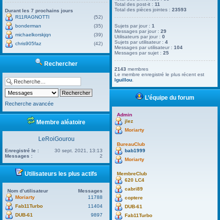
Total des post-it :
11
Total des pièces jointes :
23593
Durant les 7 prochains jours
R11RAGNOTTI
(52)
bonderman
(35)
Sujets par jour :
1
Messages par jour :
29
michaelkorskjqn
(39)
Utilisateurs par jour :
0
Sujets par utilisateur :
4
chris905faz
(42)
Messages par utilisateur :
104
Messages par sujet :
25
Rechercher
2143
membres
Le membre enregistré le plus récent est
lguillou
.
L’équipe du forum
Recherche avancée
Admin
jlez
Membre aléatoire
Moriarty
LeRoiGourou
BureauClub
bab1999
Enregistré le :
30 sept. 2021, 13:13
Messages :
2
Moriarty
Utilisateurs les plus actifs
MembreClub
620 LC4
cabri89
Nom d’utilisateur
Messages
Moriarty
11788
coptere
Fab11Turbo
11404
DUB-61
DUB-61
9897
Fab11Turbo