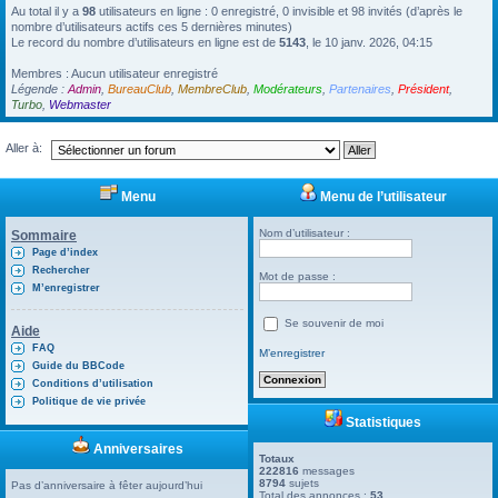
Au total il y a
98
utilisateurs en ligne : 0 enregistré, 0 invisible et 98 invités (d’après le
nombre d’utilisateurs actifs ces 5 dernières minutes)
Le record du nombre d’utilisateurs en ligne est de
5143
, le 10 janv. 2026, 04:15
Membres : Aucun utilisateur enregistré
Légende :
Admin
,
BureauClub
,
MembreClub
,
Modérateurs
,
Partenaires
,
Président
,
Turbo
,
Webmaster
Aller à:
Menu
Menu de l’utilisateur
Nom d’utilisateur :
Sommaire
Page d’index
Rechercher
Mot de passe :
M’enregistrer
Se souvenir de moi
Aide
FAQ
M’enregistrer
Guide du BBCode
Conditions d’utilisation
Politique de vie privée
Statistiques
Anniversaires
Totaux
222816
messages
8794
sujets
Pas d’anniversaire à fêter aujourd’hui
Total des annonces :
53