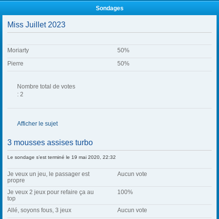
s
s
)
Sondages
)
j
o
Miss Juillet 2023
i
n
t
(
s
Moriarty
50%
)
Pierre
50%
Nombre total de votes
: 2
Afficher le sujet
3 mousses assises turbo
Le sondage s’est terminé le 19 mai 2020, 22:32
Je veux un jeu, le passager est
Aucun vote
propre
Je veux 2 jeux pour refaire ça au
100%
top
Allé, soyons fous, 3 jeux
Aucun vote