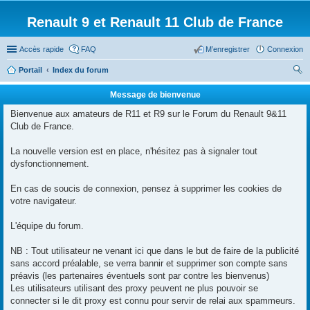
Renault 9 et Renault 11 Club de France
Accès rapide
FAQ
M’enregistrer
Connexion
Portail
Index du forum
ec
Message de bienvenue
her
Bienvenue aux amateurs de R11 et R9 sur le Forum du Renault 9&11
ch
Club de France.
er
La nouvelle version est en place, n'hésitez pas à signaler tout
dysfonctionnement.
En cas de soucis de connexion, pensez à supprimer les cookies de
votre navigateur.
L'équipe du forum.
NB : Tout utilisateur ne venant ici que dans le but de faire de la publicité
sans accord préalable, se verra bannir et supprimer son compte sans
préavis (les partenaires éventuels sont par contre les bienvenus)
Les utilisateurs utilisant des proxy peuvent ne plus pouvoir se
connecter si le dit proxy est connu pour servir de relai aux spammeurs.