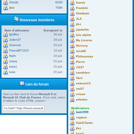
Grizzly
8160
franck
jlez
7586
Frankiki
Gladiator
JLA
Nouveaux membres
jlez
jujuturbo
Nom d’utilisateur
Enregistré le
lguillou
30 juil.
luis.alpine
Julien37
29 juil.
Ma Licorne
Guionze
26 juil.
Moriarty
Pascal871110
16 juil.
nico68
Nath
16 juil.
Philouvmax
luissq
15 juin
Pierre
luiss1
15 juin
r1107
luiss
15 juin
vandebro
Varo
veteran13
Lien du forum
vm57
vroum
Voici un lien vers le forum
Renault 9 et
Renault 11 Club de France
. Pour cela, merci
zebulon
d’utiliser le code HTML suivant :
Modérateurs
bab1999
coptere
Fab11Turbo
jlez
knarf