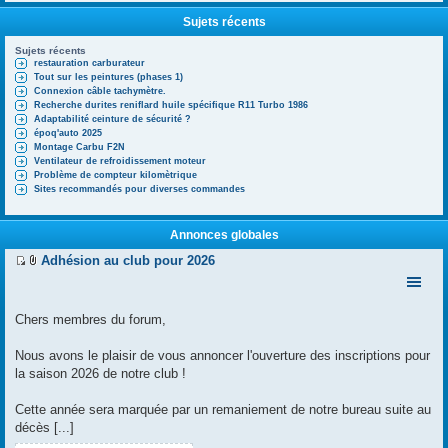
Sujets récents
Sujets récents
restauration carburateur
Tout sur les peintures (phases 1)
Connexion câble tachymètre.
Recherche durites reniflard huile spécifique R11 Turbo 1986
Adaptabilité ceinture de sécurité ?
époq'auto 2025
Montage Carbu F2N
Ventilateur de refroidissement moteur
Problème de compteur kilomètrique
Sites recommandés pour diverses commandes
Annonces globales
Adhésion au club pour 2026
V
F
o
i
i
c
r
h
Chers membres du forum,
l
i
e
e
Nous avons le plaisir de vous annoncer l'ouverture des inscriptions pour
d
r
e
(
la saison 2026 de notre club !
r
s
n
)
Cette année sera marquée par un remaniement de notre bureau suite au
i
j
e
o
décès [...]
r
i