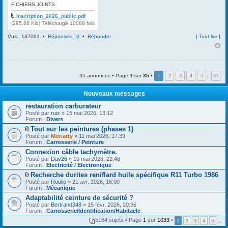
m
n
FICHIERS JOINTS
e
t
s
inscription_2026_public.pdf
(
(295.86 Kio) Téléchargé 10088 fois
s
s
a
)
Vus : 137061 •
Réponses : 6
•
Répondre
[
Tout lire
]
g
e
35 annonces • Page
1
sur
35
•
1
2
3
4
5
…
35
Nouveaux messages
restauration carburateur
Posté par
ruiz
» 15 mai 2026, 13:12
Forum :
Divers
Tout sur les peintures (phases 1)
F
Posté par
Moriarty
» 11 mai 2026, 17:39
i
Forum :
Carrosserie / Peinture
c
Connexion câble tachymètre.
h
Posté par
i
Dav26
» 10 mai 2026, 22:48
Forum :
e
Electricité / Electronique
r
Recherche durites reniflard huile spécifique R11 Turbo 1986
(
F
Posté par
Roulio
» 21 avr. 2026, 16:00
s
i
Forum :
Mécanique
)
c
j
Adaptabilité ceinture de sécurité ?
h
o
Posté par
i
Bertrand348
» 15 févr. 2026, 20:36
i
Forum :
e
Carrosserie/Identification/Habitacle
n
r
t
5164 sujets • Page
1
sur
1033
•
1
2
3
4
5
…
(
(