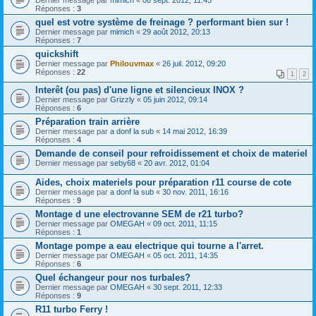
Réponses :
3
quel est votre système de freinage ? performant bien sur !
Dernier message par
mimich
«
29 août 2012, 20:13
Réponses :
7
quickshift
Dernier message par
Philouvmax
«
26 juil. 2012, 09:20
Réponses :
22
1
2
Interêt (ou pas) d'une ligne et silencieux INOX ?
Dernier message par
Grizzly
«
05 juin 2012, 09:14
Réponses :
6
Préparation train arrière
Dernier message par
a donf la sub
«
14 mai 2012, 16:39
Réponses :
4
Demande de conseil pour refroidissement et choix de materiel
Dernier message par
seby68
«
20 avr. 2012, 01:04
Aides, choix materiels pour préparation r11 course de cote
Dernier message par
a donf la sub
«
30 nov. 2011, 16:16
Réponses :
9
Montage d une electrovanne SEM de r21 turbo?
Dernier message par
OMEGAH
«
09 oct. 2011, 11:15
Réponses :
1
Montage pompe a eau electrique qui tourne a l'arret.
Dernier message par
OMEGAH
«
05 oct. 2011, 14:35
Réponses :
6
Quel échangeur pour nos turbales?
Dernier message par
OMEGAH
«
30 sept. 2011, 12:33
Réponses :
9
R11 turbo Ferry !