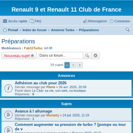
Renault 9 et Renault 11 Club de France
Accès rapide
FAQ
M’enregistrer
Connexion
Portail
Index du forum
Antenne Turbo
Préparations
ec
Préparations
her
Modérateurs :
Fab11Turbo
,
tof 08
ch
Nouveau sujet
er
59 sujets
1
2
Annonces
Adhésion au club pour 2026
Dernier message par
Pierre
«
26 avr. 2026, 20:09
Posté dans
Le Club: sa vie, son web, sa boutique.
Réponses :
6
Sujets
Avance à l allumage
Dernier message par
Moriarty
«
24 juil. 2025, 11:19
Réponses :
1
Comment augmenter sa pression de turbo ? [pompe ou tour
de v
Dernier message par
nironze zender
«
30 mars 2023, 18:15