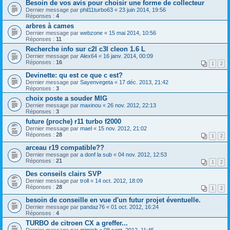
Besoin de vos avis pour choisir une forme de collecteur
Dernier message par
phil11turbo63
«
23 juin 2014, 19:56
Réponses :
4
arbres à cames
Dernier message par
webzone
«
15 mai 2014, 10:56
Réponses :
11
Recherche info sur c2l c3l cleon 1.6 L
Dernier message par
Alex64
«
16 janv. 2014, 00:09
Réponses :
16
1
2
Devinette: qu est ce que c est?
Dernier message par
Sayenvegeta
«
17 déc. 2013, 21:42
Réponses :
3
choix poste a souder MIG
Dernier message par
maxinou
«
26 nov. 2012, 22:13
Réponses :
3
future (proche) r11 turbo f2000
Dernier message par
mael
«
15 nov. 2012, 21:02
Réponses :
28
1
2
arceau r19 compatible??
Dernier message par
a donf la sub
«
04 nov. 2012, 12:53
Réponses :
21
1
2
Des conseils clairs SVP
Dernier message par
troll
«
14 oct. 2012, 18:09
Réponses :
28
1
2
besoin de conseille en vue d'un futur projet éventuelle.
Dernier message par
pandaz76
«
01 oct. 2012, 16:24
Réponses :
4
TURBO de citroen CX a greffer...
Dernier message par
mimich
«
08 sept. 2012, 11:45