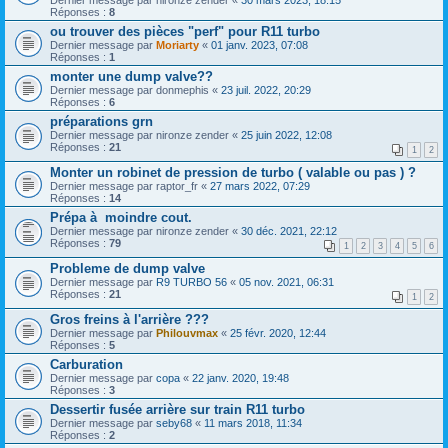
Réponses :
8
ou trouver des pièces "perf" pour R11 turbo
Dernier message par
Moriarty
«
01 janv. 2023, 07:08
Réponses :
1
monter une dump valve??
Dernier message par
donmephis
«
23 juil. 2022, 20:29
Réponses :
6
préparations grn
Dernier message par
nironze zender
«
25 juin 2022, 12:08
Réponses :
21
1
2
Monter un robinet de pression de turbo ( valable ou pas ) ?
Dernier message par
raptor_fr
«
27 mars 2022, 07:29
Réponses :
14
Prépa à moindre cout.
Dernier message par
nironze zender
«
30 déc. 2021, 22:12
Réponses :
79
1
2
3
4
5
6
Probleme de dump valve
Dernier message par
R9 TURBO 56
«
05 nov. 2021, 06:31
Réponses :
21
1
2
Gros freins à l'arrière ???
Dernier message par
Philouvmax
«
25 févr. 2020, 12:44
Réponses :
5
Carburation
Dernier message par
copa
«
22 janv. 2020, 19:48
Réponses :
3
Dessertir fusée arrière sur train R11 turbo
Dernier message par
seby68
«
11 mars 2018, 11:34
Réponses :
2