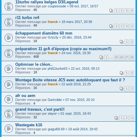
11turbo rallyes belges D3/Legend
Dernier message par
coupesoude
«
09 oct. 2017, 18:57
Réponses :
45
1
2
3
4
r11 turbo rx4
Dernier message par
franck
«
18 mars 2017, 20:38
Réponses :
49
1
2
3
4
échappement diamètre 60 mm
Dernier message par
Grizzly
«
20 déc. 2016, 23:44
Réponses :
19
1
2
préparation 11 grA d'époque (copie au maximum!!)
Dernier message par
franck
«
24 nov. 2016, 19:30
Réponses :
408
1
…
25
26
27
28
Optimiser le cléon..
Dernier message par
phil11turbo63
«
22 oct. 2016, 09:13
Réponses :
18
1
2
Montage Boite vitesse JC5 avec autobloquant que faut il ?
Dernier message par
franck
«
22 août 2016, 21:25
Réponses :
16
1
2
afr ou aem
Dernier message par
Darkslide
«
07 nov. 2015, 20:10
Réponses :
4
grand travaux, c'est parti!!
Dernier message par
slayer
«
01 sept. 2015, 18:43
Réponses :
32
1
2
3
Wastegate k16
Dernier message par
guigui69.69
«
19 août 2014, 18:43
Réponses :
4