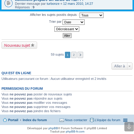
Dernier message par
turbonze
«
12 mars 2010, 14:27
Réponses :
9
Afficher les sujets postés depuis :
Trier par
Nouveau sujet
59 sujets
1
2
Aller à
QUI EST EN LIGNE
Utilisateurs parcourant ce forum : Aucun utilisateur enregistré et 2 invités
PERMISSIONS DU FORUM
Vous
ne pouvez pas
poster de nouveaux sujets
Vous
ne pouvez pas
répondre aux sujets
Vous
ne pouvez pas
modifier vos messages
Vous
ne pouvez pas
supprimer vos messages
Vous
ne pouvez pas
joindre des fichiers
Portail
Index du forum
Nous contacter
L’équipe du forum
⇩
Développé par
phpBB
® Forum Software © phpBB Limited
Traduit par
phpBB-fr.com