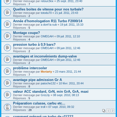
Dernier message par
retour2kix
«
25 sept. 2011, 23:40
Réponses :
7
Quelles boites de vitesse pour nos turbale?
Dernier message par
totodu70
«
21 juil. 2011, 23:43
Réponses :
2
Année d'homologation R11 Turbo F2000/14
Dernier message par
a donf la sub
«
19 juil. 2011, 15:10
Réponses :
5
Montage coupe?
Dernier message par
OMEGAH
«
09 juil. 2011, 12:10
Réponses :
4
pression turbo à 0,9 bars?
Dernier message par
OMEGAH
«
09 juin 2011, 12:46
Réponses :
2
avantages et inconvénients dump-valve
Dernier message par
OMEGAH
«
09 juin 2011, 12:46
Réponses :
2
problème intercooler
Dernier message par
Moriarty
«
23 mars 2011, 21:44
Réponses :
7
avantage pipe admission Gr A
Dernier message par
patoche132
«
10 févr. 2011, 20:44
Réponses :
8
valeur ACC standard, GrN, min GrA, GrA, maxi
Dernier message par
Grizzly
«
08 sept. 2010, 08:13
Réponses :
5
Préparation culasse, carbu etc...
Dernier message par
troll
«
07 sept. 2010, 09:32
Réponses :
28
1
2
comment préparé un turbo de r11???