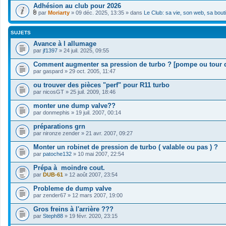
Adhésion au club pour 2026
par
Moriarty
» 09 déc. 2025, 13:35 » dans
Le Club: sa vie, son web, sa bout
F
i
c
SUJETS
h
i
Avance à l allumage
e
par
jf1397
» 24 juil. 2025, 09:55
r
(
Comment augmenter sa pression de turbo ? [pompe ou tour 
s
par
gaspard
» 29 oct. 2005, 11:47
)
j
ou trouver des pièces "perf" pour R11 turbo
o
i
par
nicosGT
» 25 juil. 2009, 18:46
n
t
monter une dump valve??
(
par
donmephis
» 19 juil. 2007, 00:14
s
)
préparations grn
par
nironze zender
» 21 avr. 2007, 09:27
Monter un robinet de pression de turbo ( valable ou pas ) ?
par
patoche132
» 10 mai 2007, 22:54
Prépa à moindre cout.
par
DUB-61
» 12 août 2007, 23:54
Probleme de dump valve
par
zender67
» 12 mars 2007, 19:00
Gros freins à l'arrière ???
par
Steph88
» 19 févr. 2020, 23:15