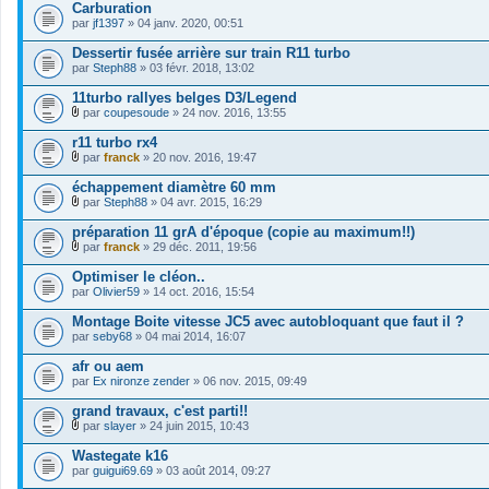
Carburation
par
jf1397
» 04 janv. 2020, 00:51
Dessertir fusée arrière sur train R11 turbo
par
Steph88
» 03 févr. 2018, 13:02
11turbo rallyes belges D3/Legend
par
coupesoude
» 24 nov. 2016, 13:55
F
i
r11 turbo rx4
c
par
franck
» 20 nov. 2016, 19:47
h
F
i
i
échappement diamètre 60 mm
e
c
r
par
Steph88
» 04 avr. 2015, 16:29
h
F
(
i
i
s
préparation 11 grA d'époque (copie au maximum!!)
e
c
)
r
par
franck
» 29 déc. 2011, 19:56
h
j
F
(
i
o
i
s
Optimiser le cléon..
e
i
c
)
par
r
Olivier59
» 14 oct. 2016, 15:54
n
h
j
(
t
i
o
s
Montage Boite vitesse JC5 avec autobloquant que faut il ?
(
e
i
)
s
par
r
seby68
» 04 mai 2014, 16:07
n
j
)
(
t
o
s
afr ou aem
(
i
)
s
par
Ex nironze zender
» 06 nov. 2015, 09:49
n
j
)
t
o
grand travaux, c'est parti!!
(
i
s
par
slayer
» 24 juin 2015, 10:43
n
)
F
t
i
Wastegate k16
(
c
s
par
guigui69.69
» 03 août 2014, 09:27
h
)