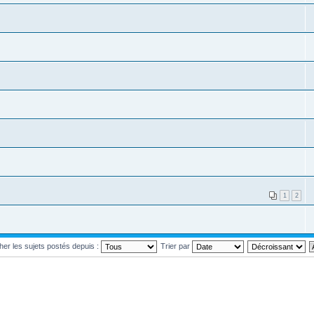
1
2
cher les sujets postés depuis :
Trier par