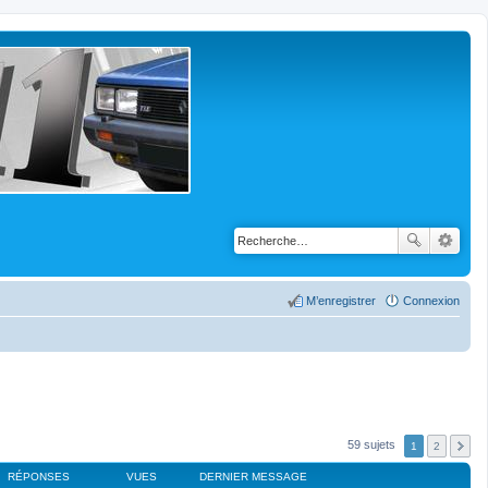
M’enregistrer
Connexion
59 sujets
1
2
RÉPONSES
VUES
DERNIER MESSAGE