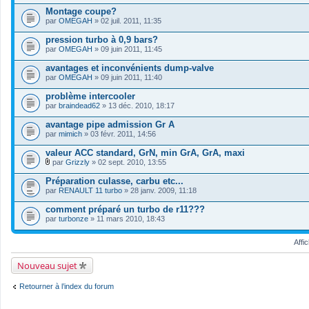
Montage coupe?
par
OMEGAH
» 02 juil. 2011, 11:35
pression turbo à 0,9 bars?
par
OMEGAH
» 09 juin 2011, 11:45
avantages et inconvénients dump-valve
par
OMEGAH
» 09 juin 2011, 11:40
problème intercooler
par
braindead62
» 13 déc. 2010, 18:17
avantage pipe admission Gr A
par
mimich
» 03 févr. 2011, 14:56
valeur ACC standard, GrN, min GrA, GrA, maxi
par
Grizzly
» 02 sept. 2010, 13:55
F
i
Préparation culasse, carbu etc...
c
par
RENAULT 11 turbo
» 28 janv. 2009, 11:18
h
i
comment préparé un turbo de r11???
e
par
r
turbonze
» 11 mars 2010, 18:43
(
s
Affi
)
j
o
Nouveau sujet
i
n
t
Retourner à l’index du forum
(
s