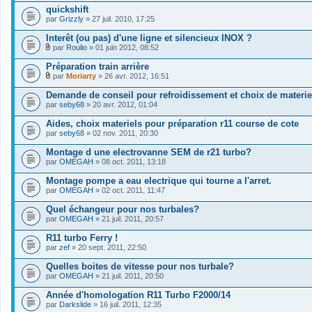
quickshift
par
Grizzly
» 27 juil. 2010, 17:25
Interêt (ou pas) d'une ligne et silencieux INOX ?
par
Roulio
» 01 juin 2012, 08:52
F
i
Préparation train arrière
c
par
Moriarty
» 26 avr. 2012, 16:51
h
F
i
i
Demande de conseil pour refroidissement et choix de materie
e
c
par
r
seby68
» 20 avr. 2012, 01:04
h
(
i
s
Aides, choix materiels pour préparation r11 course de cote
e
)
par
r
seby68
» 02 nov. 2011, 20:30
j
(
o
s
Montage d une electrovanne SEM de r21 turbo?
i
)
par
OMEGAH
» 08 oct. 2011, 13:18
n
j
t
o
Montage pompe a eau electrique qui tourne a l'arret.
(
i
s
par
OMEGAH
» 02 oct. 2011, 11:47
n
)
t
Quel échangeur pour nos turbales?
(
s
par
OMEGAH
» 21 juil. 2011, 20:57
)
R11 turbo Ferry !
par
zef
» 20 sept. 2011, 22:50
Quelles boites de vitesse pour nos turbale?
par
OMEGAH
» 21 juil. 2011, 20:50
Année d'homologation R11 Turbo F2000/14
par
Darkslide
» 16 juil. 2011, 12:35