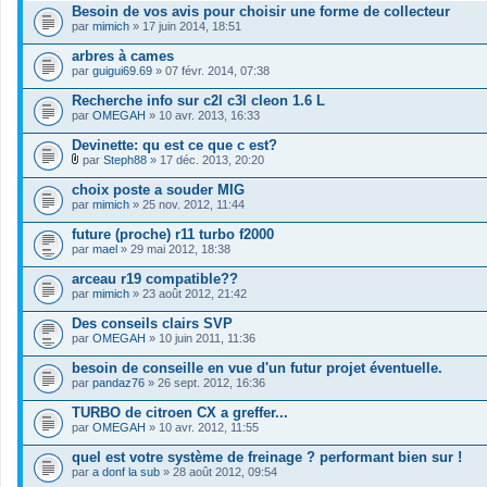
i
Besoin de vos avis pour choisir une forme de collecteur
e
par
r
mimich
» 17 juin 2014, 18:51
(
s
arbres à cames
)
par
guigui69.69
» 07 févr. 2014, 07:38
j
o
Recherche info sur c2l c3l cleon 1.6 L
i
par
OMEGAH
» 10 avr. 2013, 16:33
n
t
Devinette: qu est ce que c est?
(
s
par
Steph88
» 17 déc. 2013, 20:20
)
F
i
choix poste a souder MIG
c
par
mimich
» 25 nov. 2012, 11:44
h
i
future (proche) r11 turbo f2000
e
par
r
mael
» 29 mai 2012, 18:38
(
s
arceau r19 compatible??
)
par
mimich
» 23 août 2012, 21:42
j
o
Des conseils clairs SVP
i
par
OMEGAH
» 10 juin 2011, 11:36
n
t
besoin de conseille en vue d'un futur projet éventuelle.
(
s
par
pandaz76
» 26 sept. 2012, 16:36
)
TURBO de citroen CX a greffer...
par
OMEGAH
» 10 avr. 2012, 11:55
quel est votre système de freinage ? performant bien sur !
par
a donf la sub
» 28 août 2012, 09:54