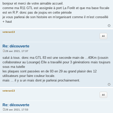
e
bonjour et merci de votre aimable accueil.
s
comme ma R11 GTL est assignée à port La Forêt et que ma base fiscale
s
a
est en R.P. donc pas de joujou en cette période
g
je vous parlerai de son histoire en m'organisant comme il m'est conseillé
e
+ haut
veteran13
Citation
Re: découverte
26 avr. 2021, 17:37
M
e
salut à tous. donc ma GTL 83 est une seconde main de ...40Km (cousin
s
collaborateur au Losange) Elle a travaillé pour 3 générations mais toujours
s
a
sous ma tutelle
g
les plaques sont passées en de 93 en 29 au grand plaisir des 12
e
utilisateurs pour faire couleur locale.
mais ... il y a un mais dont je parlerai prochainement.
veteran13
Citation
Re: découverte
26 avr. 2021, 17:53
M