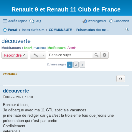
Renault 9 et Renault 11 Club de France
Accès rapide
FAQ
M’enregistrer
Connexion
Portail
Index du forum
COMMUNAUTE
Présentation des membres du forum
ec
découverte
her
Modérateurs :
knarf
,
maxinou
,
Modérateurs
,
Admin
ch
Répondre
er
28 messages
1
2
veteran13
Citation
découverte
09 avr. 2021, 16:28
M
e
Bonjour à tous,
s
Je débarque avec ma 11 GTL spéciale vacances
s
a
je me hâte de rédiger car ça c'est la troisième fois que j'écris une
g
présentation qui n'est pas partie
e
Cordialement
veteran13