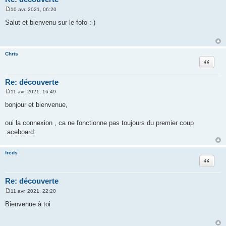
10 avr. 2021, 06:20
M
e
Salut et bienvenu sur le fofo :-)
s
s
a
g
e
Chris
Citation
Re: découverte
11 avr. 2021, 16:49
M
e
bonjour et bienvenue,
s
s
a
oui la connexion , ca ne fonctionne pas toujours du premier coup
g
:aceboard:
e
freds
Citation
Re: découverte
11 avr. 2021, 22:20
M
e
Bienvenue à toi
s
s
a
g