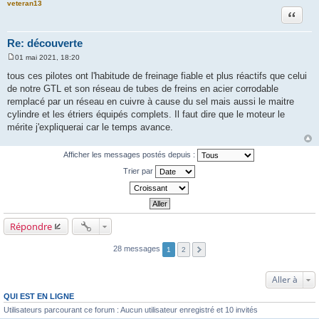
veteran13
Citation
Re: découverte
01 mai 2021, 18:20
M
e
tous ces pilotes ont l'habitude de freinage fiable et plus réactifs que celui
s
de notre GTL et son réseau de tubes de freins en acier corrodable
s
a
remplacé par un réseau en cuivre à cause du sel mais aussi le maitre
g
cylindre et les étriers équipés complets. Il faut dire que le moteur le
e
mérite j'expliquerai car le temps avance.
Afficher les messages postés depuis :
Trier par
Répondre
28 messages
1
2
Aller à
QUI EST EN LIGNE
Utilisateurs parcourant ce forum : Aucun utilisateur enregistré et 10 invités