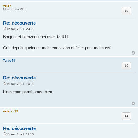
e
vm57
Citation
Membre du Club
Re: découverte
16 avr. 2021, 23:29
M
e
Bonjour et bienvenue ici avec ta R11
s
s
a
Oui, depuis quelques mois connexion difficile pour moi aussi.
g
e
Turbo44
Citation
Re: découverte
19 avr. 2021, 14:02
M
e
bienvenue parmi nous :bien:
s
s
a
g
e
veteran13
Citation
Re: découverte
22 avr. 2021, 11:59
M