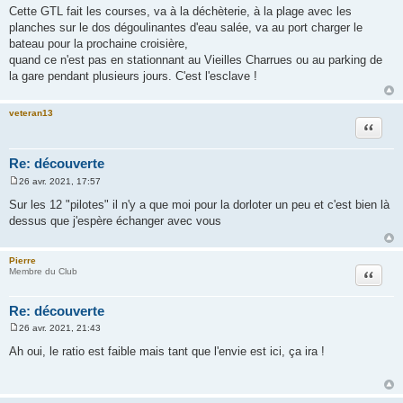
e
Cette GTL fait les courses, va à la déchèterie, à la plage avec les
s
planches sur le dos dégoulinantes d'eau salée, va au port charger le
s
a
bateau pour la prochaine croisière,
g
quand ce n'est pas en stationnant au Vieilles Charrues ou au parking de
e
la gare pendant plusieurs jours. C'est l'esclave !
veteran13
Citation
Re: découverte
26 avr. 2021, 17:57
M
e
Sur les 12 "pilotes" il n'y a que moi pour la dorloter un peu et c'est bien là
s
dessus que j'espère échanger avec vous
s
a
g
e
Pierre
Citation
Membre du Club
Re: découverte
26 avr. 2021, 21:43
M
e
Ah oui, le ratio est faible mais tant que l'envie est ici, ça ira !
s
s
a
g
e