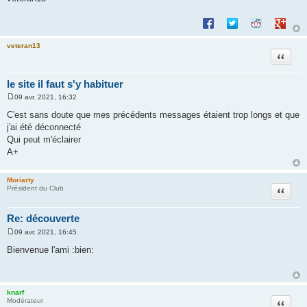
Partager sur Facebook
Partager sur Twitte
Partager sur 
Partage
veteran13
Citation
le site il faut s'y habituer
09 avr. 2021, 16:32
M
e
C'est sans doute que mes précédents messages étaient trop longs et que
s
j'ai été déconnecté
s
a
Qui peut m'éclairer
g
A+
e
Moriarty
Citation
Président du Club
Re: découverte
09 avr. 2021, 16:45
M
e
Bienvenue l'ami :bien:
s
s
a
g
e
knarf
Citation
Modérateur