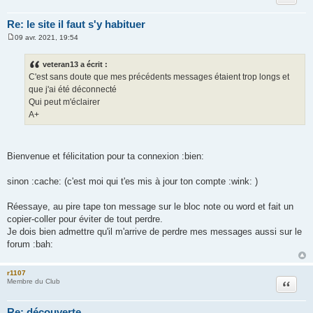
Re: le site il faut s'y habituer
09 avr. 2021, 19:54
M
e
s
veteran13 a écrit :
s
C'est sans doute que mes précédents messages étaient trop longs et
a
g
que j'ai été déconnecté
e
Qui peut m'éclairer
A+
Bienvenue et félicitation pour ta connexion :bien:
sinon :cache: (c'est moi qui t'es mis à jour ton compte :wink: )
Réessaye, au pire tape ton message sur le bloc note ou word et fait un
copier-coller pour éviter de tout perdre.
Je dois bien admettre qu'il m'arrive de perdre mes messages aussi sur le
forum :bah:
r1107
Citation
Membre du Club
Re: découverte